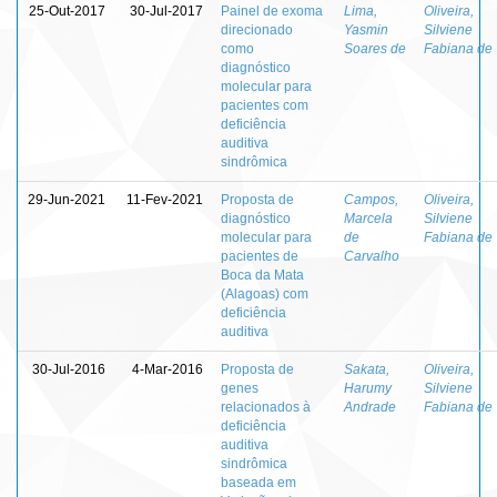
25-Out-2017
30-Jul-2017
Painel de exoma
Lima,
Oliveira,
direcionado
Yasmin
Silviene
como
Soares de
Fabiana de
diagnóstico
molecular para
pacientes com
deficiência
auditiva
sindrômica
29-Jun-2021
11-Fev-2021
Proposta de
Campos,
Oliveira,
diagnóstico
Marcela
Silviene
molecular para
de
Fabiana de
pacientes de
Carvalho
Boca da Mata
(Alagoas) com
deficiência
auditiva
30-Jul-2016
4-Mar-2016
Proposta de
Sakata,
Oliveira,
genes
Harumy
Silviene
relacionados à
Andrade
Fabiana de
deficiência
auditiva
sindrômica
baseada em