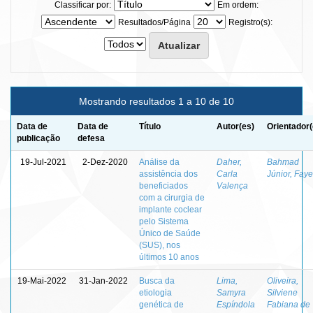
Classificar por:
Em ordem:
Resultados/Página
Registro(s):
Mostrando resultados 1 a 10 de 10
Data de
Data de
Título
Autor(es)
Orientador(
publicação
defesa
19-Jul-2021
2-Dez-2020
Análise da
Daher,
Bahmad
assistência dos
Carla
Júnior, Fay
beneficiados
Valença
com a cirurgia de
implante coclear
pelo Sistema
Único de Saúde
(SUS), nos
últimos 10 anos
19-Mai-2022
31-Jan-2022
Busca da
Lima,
Oliveira,
etiologia
Samyra
Silviene
genética de
Espíndola
Fabiana de