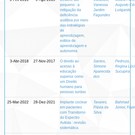
pequeno : a
Vanessa
Augusto Cé
mitigação da
Jardim
Luitgards
deficiência
Fagundes
auditiva por meio
das estratégias
de
aprendizagem,
estilos de
aprendizagem e
autonomia
3-Abr-2018
27-Nov-2017
O direito ao
Santos,
Pedroza,
acesso à
Simone
Regina Lúc
educação
Aparecida
Sucupira
superior como
dos
um Direito
humano para
pessoas surdas
25-Mar-2022
28-Dez-2021
Implante coclear
Tavares,
Bahmad
em pacientes
Flávia da
Júnior, Fay
com Transtorno
Silva
do Espectro
Autista : revisão
sistemática