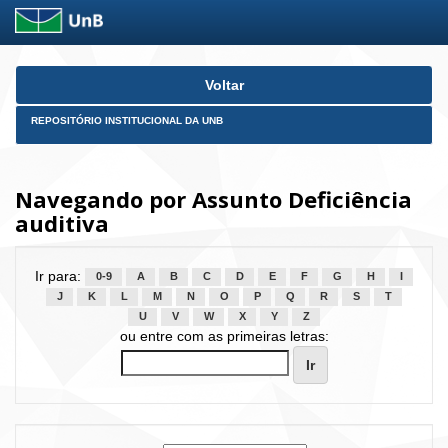
Skip
Voltar
navigation
REPOSITÓRIO INSTITUCIONAL DA UNB
Navegando por Assunto Deficiência
auditiva
Ir para:
0-9
A
B
C
D
E
F
G
H
I
J
K
L
M
N
O
P
Q
R
S
T
U
V
W
X
Y
Z
ou entre com as primeiras letras: