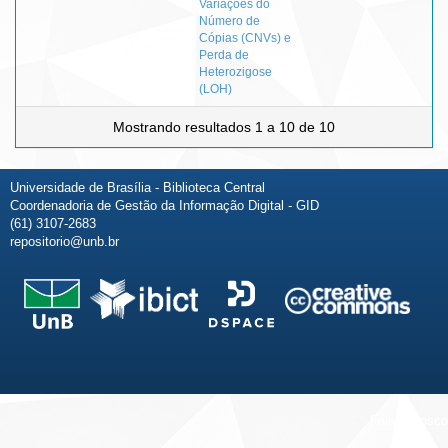
Variações do
Número de
Cópias (CNVs) e
Perda de
Heterozigose
(LOH)
Mostrando resultados 1 a 10 de 10
Universidade de Brasília - Biblioteca Central
Coordenadoria de Gestão da Informação Digital - GID
(61) 3107-2683
repositorio@unb.br
Fale conosco