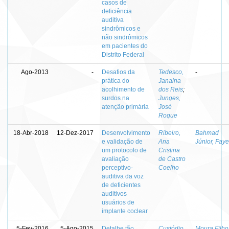
casos de
deficiência
auditiva
sindrômicos e
não sindrômicos
em pacientes do
Distrito Federal
Ago-2013
-
Desafios da
Tedesco,
-
prática do
Janaina
acolhimento de
dos Reis
;
surdos na
Junges,
atenção primária
José
Roque
18-Abr-2018
12-Dez-2017
Desenvolvimento
Ribeiro,
Bahmad
e validação de
Ana
Júnior, Fay
um protocolo de
Cristina
avaliação
de Castro
perceptivo-
Coelho
auditiva da voz
de deficientes
auditivos
usuários de
implante coclear
5-Fev-2016
5-Ago-2015
Detalhe tão
Custódio,
Moura Filho