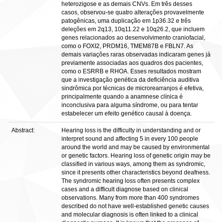
heterozigose e as demais CNVs. Em três desses
casos, observou-se quatro alterações provavelmente
patogênicas, uma duplicação em 1p36.32 e três
deleções em 2q13, 10q11.22 e 10q26.2, que incluem
genes relacionados ao desenvolvimento craniofacial,
como o FOXI2, PRDM16, TMEM87B e FBLN7. As
demais variações raras observadas indicaram genes já
previamente associadas aos quadros dos pacientes,
como o ESRRB e RHOA. Esses resultados mostram
que a investigação genética da deficiência auditiva
sindrômica por técnicas de microrearranjos é efetiva,
principalmente quando a anamnese clínica é
inconclusiva para alguma síndrome, ou para tentar
estabelecer um efeito genético causal à doença.
Abstract:
Hearing loss is the difficulty in understanding and or
interpret sound and affecting 5 in every 100 people
around the world and may be caused by environmental
or genetic factors. Hearing loss of genetic origin may be
classified in various ways, among them as syndromic,
since it presents other characteristics beyond deafness.
The syndromic hearing loss often presents complex
cases and a difficult diagnose based on clinical
observations. Many from more than 400 syndromes
described do not have well-established genetic causes
and molecular diagnosis is often linked to a clinical