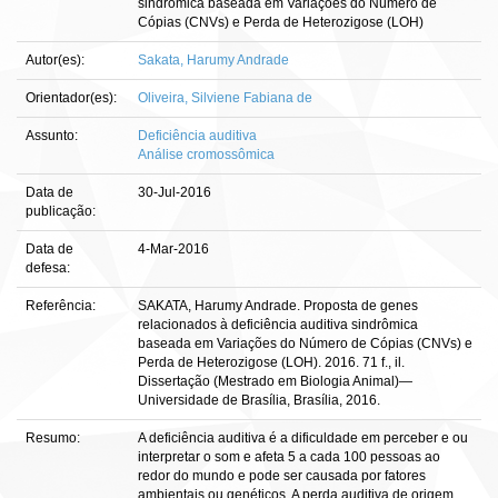
sindrômica baseada em Variações do Número de
Cópias (CNVs) e Perda de Heterozigose (LOH)
Autor(es):
Sakata, Harumy Andrade
Orientador(es):
Oliveira, Silviene Fabiana de
Assunto:
Deficiência auditiva
Análise cromossômica
Data de
30-Jul-2016
publicação:
Data de
4-Mar-2016
defesa:
Referência:
SAKATA, Harumy Andrade. Proposta de genes
relacionados à deficiência auditiva sindrômica
baseada em Variações do Número de Cópias (CNVs) e
Perda de Heterozigose (LOH). 2016. 71 f., il.
Dissertação (Mestrado em Biologia Animal)—
Universidade de Brasília, Brasília, 2016.
Resumo:
A deficiência auditiva é a dificuldade em perceber e ou
interpretar o som e afeta 5 a cada 100 pessoas ao
redor do mundo e pode ser causada por fatores
ambientais ou genéticos. A perda auditiva de origem