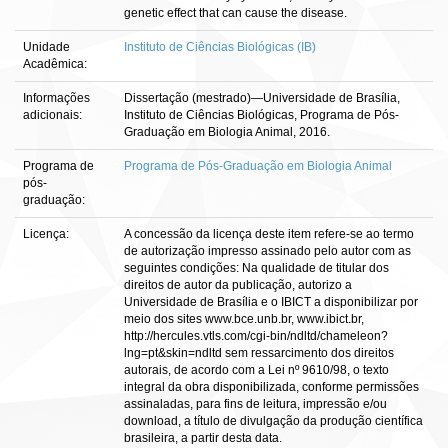
genetic effect that can cause the disease.
Unidade
Instituto de Ciências Biológicas (IB)
Acadêmica:
Informações
Dissertação (mestrado)—Universidade de Brasília,
adicionais:
Instituto de Ciências Biológicas, Programa de Pós-
Graduação em Biologia Animal, 2016.
Programa de
Programa de Pós-Graduação em Biologia Animal
pós-
graduação:
Licença:
A concessão da licença deste item refere-se ao termo
de autorização impresso assinado pelo autor com as
seguintes condições: Na qualidade de titular dos
direitos de autor da publicação, autorizo a
Universidade de Brasília e o IBICT a disponibilizar por
meio dos sites www.bce.unb.br, www.ibict.br,
http://hercules.vtls.com/cgi-bin/ndltd/chameleon?
lng=pt&skin=ndltd sem ressarcimento dos direitos
autorais, de acordo com a Lei nº 9610/98, o texto
integral da obra disponibilizada, conforme permissões
assinaladas, para fins de leitura, impressão e/ou
download, a título de divulgação da produção científica
brasileira, a partir desta data.