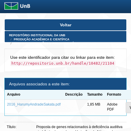
Skip
Voltar
navigation
REPOSITÓRIO INSTITUCIONAL DA UNB
PRODUÇÃO ACADÊMICA E CIENTÍFICA
TESES, DISSERTAÇÕES E PRODUTOS PÓS-DOUTORADO
Use este identificador para citar ou linkar para este item:
http://repositorio.unb.br/handle/10482/21104
Arquivos associados a este item:
Arquivo
Descrição
Tamanho
Formato
2016_HarumyAndradeSakata.pdf
1,85 MB
Adobe
PDF
Título:
Proposta de genes relacionados à deficiência auditiva