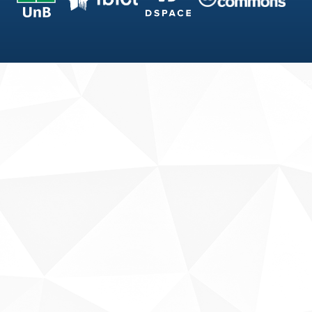
Fale conosco
Sobre