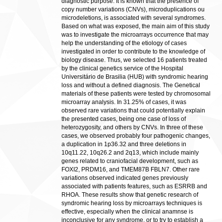
diagnostic purpose. It is known that the presence of
copy number variations (CNVs), microduplications ou
microdeletions, is associated with several syndromes.
Based on what was exposed, the main aim of this study
was to investigate the microarrays occurrence that may
help the understanding of the etiology of cases
investigated in order to contribute to the knowledge of
biology disease. Thus, we selected 16 patients treated
by the clinical genetics service of the Hospital
Universitário de Brasilia (HUB) with syndromic hearing
loss and without a defined diagnosis. The Genetical
materials of these patients were tested by chromosomal
microarray analysis. In 31.25% of cases, it was
observed rare variations that could potentially explain
the presented cases, being one case of loss of
heterozygosity, and others by CNVs. In three of these
cases, we observed probably four pathogenic changes,
a duplication in 1p36.32 and three deletions in
10q11.22, 10q26.2 and 2q13, which include mainly
genes related to craniofacial development, such as
FOXI2, PRDM16, and TMEM87B FBLN7. Other rare
variations observed indicated genes previously
associated with patients features, such as ESRRB and
RHOA. These results show that genetic research of
syndromic hearing loss by microarrays techniques is
effective, especially when the clinical anamnse is
inconclusive for any syndrome, or to try to establish a