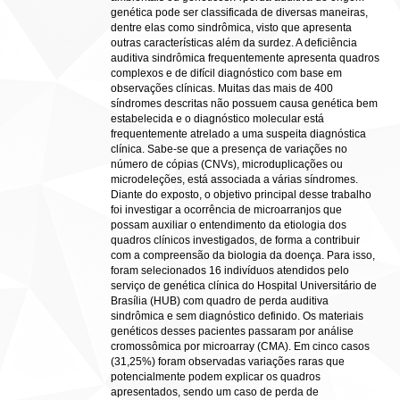
genética pode ser classificada de diversas maneiras,
dentre elas como sindrômica, visto que apresenta
outras características além da surdez. A deficiência
auditiva sindrômica frequentemente apresenta quadros
complexos e de difícil diagnóstico com base em
observações clínicas. Muitas das mais de 400
síndromes descritas não possuem causa genética bem
estabelecida e o diagnóstico molecular está
frequentemente atrelado a uma suspeita diagnóstica
clínica. Sabe-se que a presença de variações no
número de cópias (CNVs), microduplicações ou
microdeleções, está associada a várias síndromes.
Diante do exposto, o objetivo principal desse trabalho
foi investigar a ocorrência de microarranjos que
possam auxiliar o entendimento da etiologia dos
quadros clínicos investigados, de forma a contribuir
com a compreensão da biologia da doença. Para isso,
foram selecionados 16 indivíduos atendidos pelo
serviço de genética clínica do Hospital Universitário de
Brasília (HUB) com quadro de perda auditiva
sindrômica e sem diagnóstico definido. Os materiais
genéticos desses pacientes passaram por análise
cromossômica por microarray (CMA). Em cinco casos
(31,25%) foram observadas variações raras que
potencialmente podem explicar os quadros
apresentados, sendo um caso de perda de