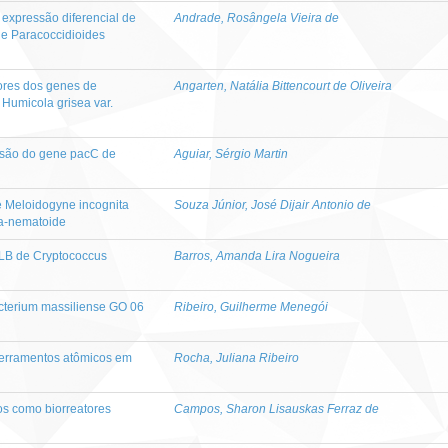
 expressão diferencial de
Andrade, Rosângela Vieira de
de Paracoccidioides
tores dos genes de
Angarten, Natália Bittencourt de Oliveira
 Humicola grisea var.
essão do gene pacC de
Aguiar, Sérgio Martin
e Meloidogyne incognita
Souza Júnior, José Dijair Antonio de
ta-nematoide
ELB de Cryptococcus
Barros, Amanda Lira Nogueira
terium massiliense GO 06
Ribeiro, Guilherme Menegói
terramentos atômicos em
Rocha, Juliana Ribeiro
os como biorreatores
Campos, Sharon Lisauskas Ferraz de