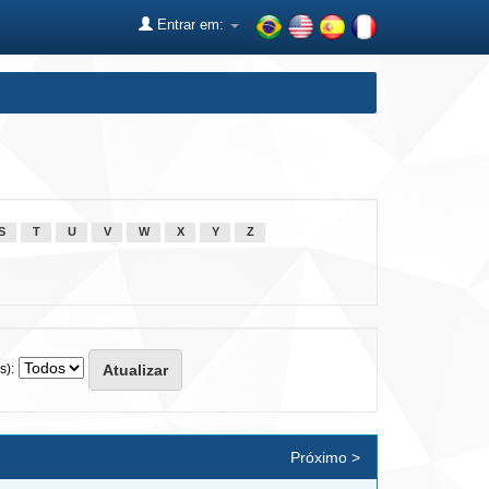
Entrar em:
S
T
U
V
W
X
Y
Z
s):
Próximo >