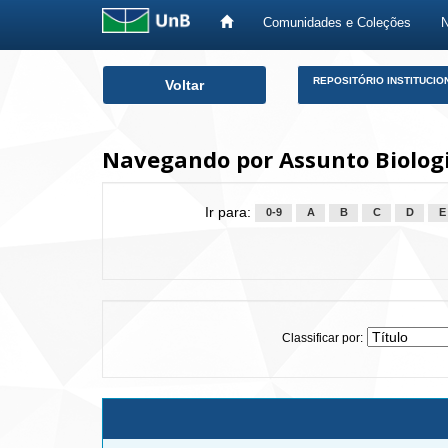
Comunidades e Coleções
Skip
REPOSITÓRIO INSTITUCIO
Voltar
navigation
Navegando por Assunto Biolog
Ir para:
0-9
A
B
C
D
E
Classificar por: