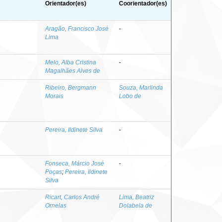
Orientador(es)
Coorientador(es)
Aragão, Francisco José
-
Lima
Melo, Alba Cristina
-
Magalhães Alves de
Ribeiro, Bergmann
Souza, Marlinda
Morais
Lobo de
Pereira, Ildinete Silva
-
Fonseca, Márcio José
-
Poças
;
Pereira, Ildinete
Silva
Ricart, Carlos André
Lima, Beatriz
Ornelas
Dolabela de