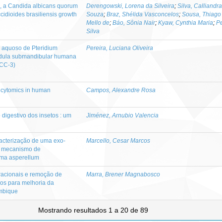
ol, a Candida albicans quorum
Derengowski, Lorena da Silveira
;
Silva, Calliandr
idioides brasiliensis growth
Souza
;
Braz, Shélida Vasconcelos
;
Sousa, Thiag
Mello de
;
Báo, Sônia Nair
;
Kyaw, Cynthia Maria
;
Pe
Silva
o aquoso de Pteridium
Pereira, Luciana Oliveira
ndula submandibular humana
SCC-3)
d cytomics in human
Campos, Alexandre Rosa
 digestivo dos insetos : um
Jiménez, Arnubio Valencia
acterização de uma exo-
Marcello, Cesar Marcos
o mecanismo de
rma asperellum
racionais e remoção de
Marra, Brener Magnabosco
os para melhoria da
mbique
Mostrando resultados 1 a 20 de 89