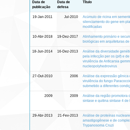
Data de
Data de
Título
publicação
defesa
19-Jan-2011
Jul-2010
Acúmulo de ricina em semen
silenciamento do gene em pl
modificadas
10-Abr-2018
19-Dez-2017
Alinhamento primário e secu
biológicas em arquiteturas d
18-Jun-2014
16-Dez-2013
Análise da diversidade genét
pela infecção per os (pif) e d
virulência de Anticarsia gemma
nucleopolyhedrovirus
27-Out-2010
2006
Análise da expressão gênica d
virulência do fungo Paracoccid
submetido a diferentes condi
2009
2009
Análise da região promotora 
sintase e quitina sintase 4 de
29-Abr-2013
21-Fev-2013
Análise de proteínas nuclear
amastigogênese e de complex
Trypanosoma Cruzi