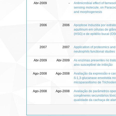
Abr-2009
-
Antimicrobial effect of farnes
sensing molecule, on Paracocc
and morphogenesis
2006
2006
Apoptose induzida por extrat
aquilinum em células de glâ
(HSG) e de epitélio bucal (O
2007
2007
Application of proteomics an
neutrophils functional studies
Abr-2009
Abr-2009
As enzimas presentes no trato
alvo susceptível de inibição
Ago-2008
Ago-2008
Avaliação da expressão e car
ß-1,3-glucanase envolvida n
micoparasitismo de Trichode
Ago-2008
Ago-2008
Avaliação de parâmetros ope
congêneres secundários tóxic
qualidade da cachaça de ala