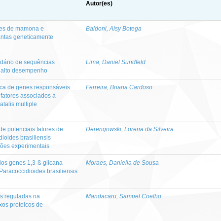
Autor(es)
tes de mamona e
Baldoni, Aisy Botega
antas geneticamente
ndário de sequências
Lima, Daniel Sundfeld
e alto desempenho
ica de genes responsáveis
Ferreira, Briana Cardoso
e fatores associados à
talis multiple
e potenciais fatores de
Derengowski, Lorena da Silveira
ioides brasiliensis
ções experimentais
dos genes 1,3-ß-glicana
Moraes, Daniella de Sousa
 Paracoccidioides brasiliensis
es reguladas na
Mandacaru, Samuel Coelho
os proteicos de