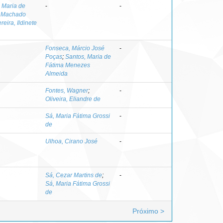
a Maria de
-
-
o Machado
reira, Ildinete
Fonseca, Márcio José
-
Poças
;
Santos, Maria de
Fátima Menezes
Almeida
Fontes, Wagner
;
-
Oliveira, Eliandre de
Sá, Maria Fátima Grossi
-
de
Ulhoa, Cirano José
-
Sá, Cezar Martins de
;
-
Sá, Maria Fátima Grossi
de
Próximo >