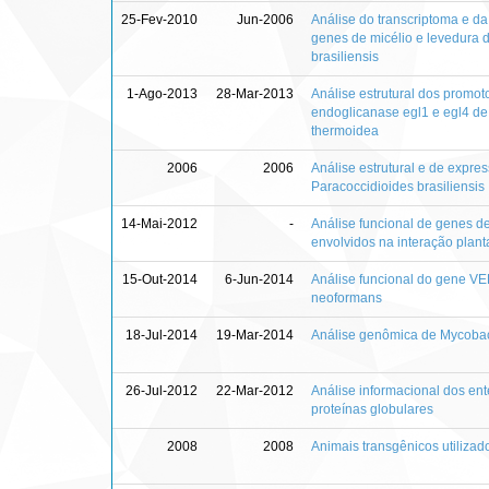
25-Fev-2010
Jun-2006
Análise do transcriptoma e da
genes de micélio e levedura 
brasiliensis
1-Ago-2013
28-Mar-2013
Análise estrutural dos promo
endoglicanase egl1 e egl4 de
thermoidea
2006
2006
Análise estrutural e de expr
Paracoccidioides brasiliensis
14-Mai-2012
-
Análise funcional de genes d
envolvidos na interação plan
15-Out-2014
6-Jun-2014
Análise funcional do gene V
neoformans
18-Jul-2014
19-Mar-2014
Análise genômica de Mycobac
26-Jul-2012
22-Mar-2012
Análise informacional dos en
proteínas globulares
2008
2008
Animais transgênicos utilizad