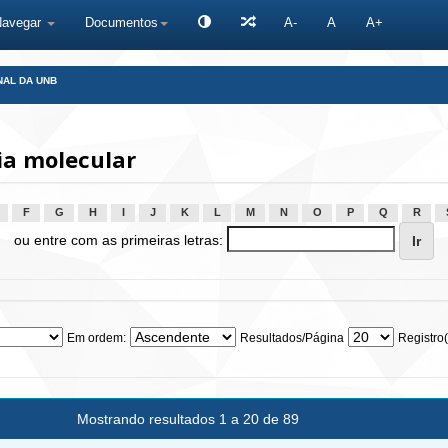
Navegar
Documentos
A-
A
A+
NAL DA UNB
ia molecular
F
G
H
I
J
K
L
M
N
O
P
Q
R
ou entre com as primeiras letras:
Em ordem:
Resultados/Página
Registro(
Mostrando resultados 1 a 20 de 89