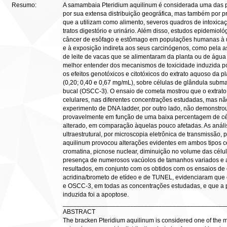
Resumo:
A samambaia Pteridium aquilinum é considerada uma das pl
por sua extensa distribuição geográfica, mas também por p
que a utilizam como alimento, severos quadros de intoxic
tratos digestório e urinário. Além disso, estudos epidemioló
câncer de esôfago e estômago em populações humanas à u
e à exposição indireta aos seus carcinógenos, como pela a
de leite de vacas que se alimentaram da planta ou de água
melhor entender dos mecanismos de toxicidade induzida p
os efeitos genotóxicos e citotóxicos do extrato aquoso da p
(0,20; 0,40 e 0,67 mg/mL), sobre células de glândula subm
bucal (OSCC-3). O ensaio de cometa mostrou que o extrato
celulares, nas diferentes concentrações estudadas, mas n
experimento de DNA ladder, por outro lado, não demonstr
provavelmente em função de uma baixa percentagem de cé
alterado, em comparação àquelas pouco afetadas. As anális
ultraestrutural, por microscopia eletrônica de transmissão, 
aquilinum provocou alterações evidentes em ambos tipos c
cromatina, picnose nuclear, diminuição no volume das célula
presença de numerosos vacúolos de tamanhos variados e a
resultados, em conjunto com os obtidos com os ensaios de
acridina/brometo de etídeo e de TUNEL, evidenciaram que ex
e OSCC-3, em todas as concentrações estudadas, e que a p
induzida foi a apoptose.
______________________________________________
ABSTRACT
The bracken Pteridium aquilinum is considered one of the most