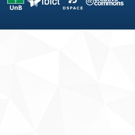
Fale conosco
Sobre