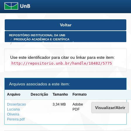
Skip
Voltar
navigation
REPOSITÓRIO INSTITUCIONAL DA UNB
PRODUÇÃO ACADÊMICA E CIENTÍFICA
TESES, DISSERTAÇÕES E PRODUTOS PÓS-DOUTORADO
Use este identificador para citar ou linkar para este item:
http://repositorio.unb.br/handle/10482/5775
Arquivos associados a este item:
Arquivo
Descrição
Tamanho
Formato
Dissertacao
3,34 MB
Adobe
Visualizar/Abrir
Luciana
PDF
Oliveira
Pereira.pdf