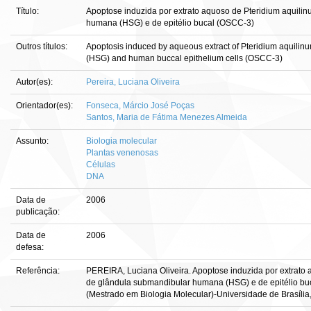
Título:
Apoptose induzida por extrato aquoso de Pteridium aquili
humana (HSG) e de epitélio bucal (OSCC-3)
Outros títulos:
Apoptosis induced by aqueous extract of Pteridium aquilin
(HSG) and human buccal epithelium cells (OSCC-3)
Autor(es):
Pereira, Luciana Oliveira
Orientador(es):
Fonseca, Márcio José Poças
Santos, Maria de Fátima Menezes Almeida
Assunto:
Biologia molecular
Plantas venenosas
Células
DNA
Data de
2006
publicação:
Data de
2006
defesa:
Referência:
PEREIRA, Luciana Oliveira. Apoptose induzida por extrato 
de glândula submandibular humana (HSG) e de epitélio buca
(Mestrado em Biologia Molecular)-Universidade de Brasília, 