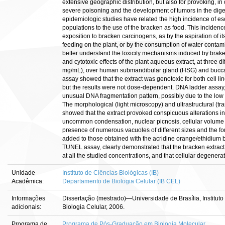
extensive geographic distribution, but also for provoking, in 
severe poisoning and the development of tumors in the diges
epidemiologic studies have related the high incidence of
populations to the use of the bracken as food. This incidence
exposition to bracken carcinogens, as by the aspiration of it
feeding on the plant, or by the consumption of water conta
better understand the toxicity mechanisms induced by braken
and cytotoxic effects of the plant aqueous extract, at three d
mg/mL), over human submandibular gland (HSG) and buccal
assay showed that the extract was genotoxic for both cell line
but the results were not dose-dependent. DNA ladder assay,
unusual DNA fragmentation pattern, possibly due to the low
The morphological (light microscopy) and ultrastructural (t
showed that the extract provoked conspicuous alterations in
uncommon condensation, nuclear picnosis, cellular volume 
presence of numerous vacuoles of different sizes and the for
added to those obtained with the acridine orange/ethidium b
TUNEL assay, clearly demonstrated that the bracken extrac
at all the studied concentrations, and that cellular degener
Unidade
Instituto de Ciências Biológicas (IB)
Acadêmica:
Departamento de Biologia Celular (IB CEL)
Informações
Dissertação (mestrado)—Universidade de Brasília, Institut
adicionais:
Biologia Celular, 2006.
Programa de
Programa de Pós-Graduação em Biologia Molecular