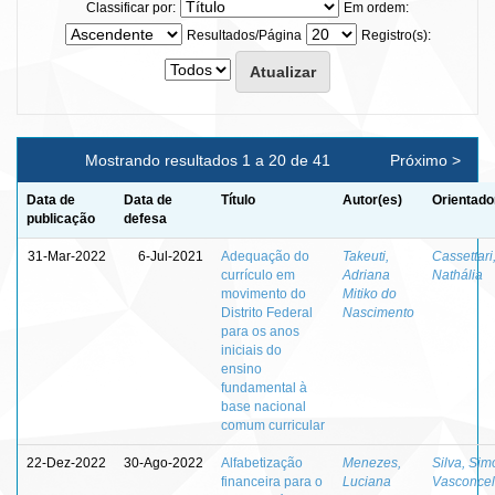
Classificar por:
Em ordem:
Resultados/Página
Registro(s):
Mostrando resultados 1 a 20 de 41
Próximo >
Data de
Data de
Título
Autor(es)
Orientado
publicação
defesa
31-Mar-2022
6-Jul-2021
Adequação do
Takeuti,
Cassettari
currículo em
Adriana
Nathália
movimento do
Mitiko do
Distrito Federal
Nascimento
para os anos
iniciais do
ensino
fundamental à
base nacional
comum curricular
22-Dez-2022
30-Ago-2022
Alfabetização
Menezes,
Silva, Si
financeira para o
Luciana
Vasconce