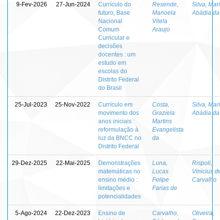
9-Fev-2026
27-Jun-2024
Currículo do
Resende,
Silva, Mar
futuro, Base
Manoela
Abádia da
Nacional
Vilela
Comum
Araujo
Curricular e
decisões
docentes : um
estudo em
escolas do
Distrito Federal
do Brasil
25-Jul-2023
25-Nov-2022
Currículo em
Costa,
Silva, Mar
movimento dos
Graziela
Abádia da
anos iniciais :
Martins
reformulação à
Evangelista
luz da BNCC no
da
Distrito Federal
29-Dez-2025
22-Mai-2025
Demonstrações
Luna,
Rispoli,
matemáticas no
Lucas
Vinicius d
ensino médio :
Felipe
Carvalho
limitações e
Farias de
potencialidades
5-Ago-2024
22-Dez-2023
Ensino de
Carvalho,
Oliveira,