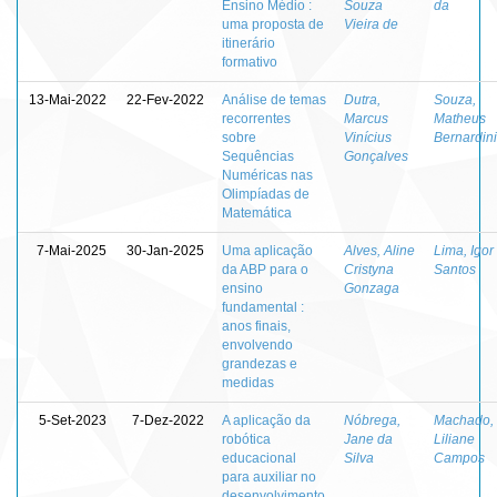
Ensino Médio :
Souza
da
uma proposta de
Vieira de
itinerário
formativo
13-Mai-2022
22-Fev-2022
Análise de temas
Dutra,
Souza,
recorrentes
Marcus
Matheus
sobre
Vinícius
Bernardini
Sequências
Gonçalves
Numéricas nas
Olimpíadas de
Matemática
7-Mai-2025
30-Jan-2025
Uma aplicação
Alves, Aline
Lima, Igor
da ABP para o
Cristyna
Santos
ensino
Gonzaga
fundamental :
anos finais,
envolvendo
grandezas e
medidas
5-Set-2023
7-Dez-2022
A aplicação da
Nóbrega,
Machado,
robótica
Jane da
Liliane
educacional
Silva
Campos
para auxiliar no
desenvolvimento