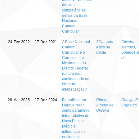
das dez
competências
gerais da Base
Nacional
Comum
Curricular
24-Fev-2022
17-Dez-2021
A Base Nacional
Silva, Ana
Oliveira-
Comum
Kátia da
Mendes,
Curricular e o
Costa
Solange A
Currículo em
de
Movimento do
Distrito Federal :
ruptura e/ou
continuidade no
ciclo da
alfabetização?
20-Mar-2025
17-Dez-2024
Biopolítica em
Ribeiro,
Gontijo, P
Hardt e Negri
Alberto de
Ergnaldo
como parâmetro
Oliveira
interpretativo do
Novo Ensino
Médio e
influências no
ensino da