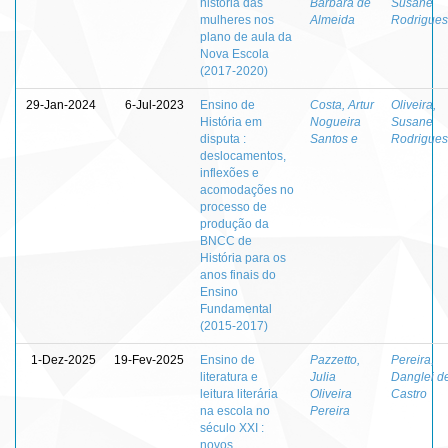
história das
Bárbara de
Susane
mulheres nos
Almeida
Rodrigues
plano de aula da
Nova Escola
(2017-2020)
29-Jan-2024
6-Jul-2023
Ensino de
Costa, Artur
Oliveira,
História em
Nogueira
Susane
disputa :
Santos e
Rodrigues
deslocamentos,
inflexões e
acomodações no
processo de
produção da
BNCC de
História para os
anos finais do
Ensino
Fundamental
(2015-2017)
1-Dez-2025
19-Fev-2025
Ensino de
Pazzetto,
Pereira,
literatura e
Julia
Danglei d
leitura literária
Oliveira
Castro
na escola no
Pereira
século XXI :
novos