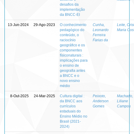
desafios da
implementação
da BNCC-EI
13-Jun-2024
29-Ago-2023
O conhecimento
Cunha,
Leite, Cris
pedagógico do
Leonardo
Maria Cos
conteúdo, o
Ferreira
raciocínio
Farias da
geográfico e os
componentes
físiconaturais :
implicações para
o ensino de
geografia antes
a BNCC e o
novo ensino
médio
8-Out-2025
24-Mar-2025
Cultura digital :
Peixoto,
Machado,
da BNCC aos
Anderson
Liliane
currículos
Gomes
Campos
estaduais do
Ensino Médio no
Brasil (2021-
2024)