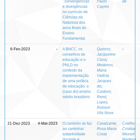
: convergências
Paulo
de
e divergências
Cayres
no currículo de
Ciências da
Natureza dos
anos finais do
Ensino
Fundamental.
6-Fev-2023
-
A BNCC, os
Queiroz,
-
conselhos de
Jacqueline
educação e o
Clara
;
PNLD no
Medeiros,
contexto da
Maria
implementação
Valéria
de uma política
Jacques
de educação: o
de
;
(caso do) ensino
Castioni,
médio brasileiro
Remi
;
Lopes,
Robson
Vila Nova
21-Dez-2023
4-Mai-2023
O caminho se faz
Cavalcante,
Coelho,
ao caminhar :
Rosa Maria
Cristina
subjetividade
Costa
Massot
docente e
Madeira