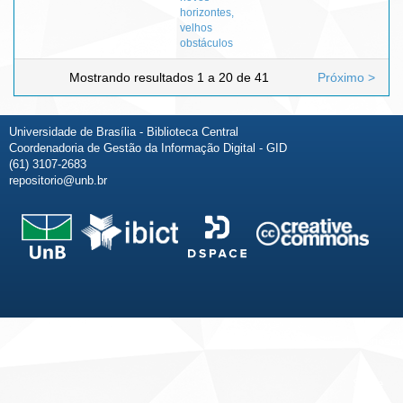
horizontes,
velhos
obstáculos
Mostrando resultados 1 a 20 de 41
Próximo >
Universidade de Brasília - Biblioteca Central
Coordenadoria de Gestão da Informação Digital - GID
(61) 3107-2683
repositorio@unb.br
Fale conosco
Sobre