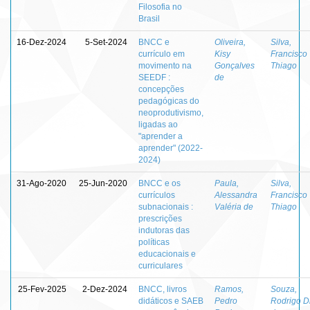
Filosofia no
Brasil
16-Dez-2024
5-Set-2024
BNCC e
Oliveira,
Silva,
currículo em
Kisy
Francisco
movimento na
Gonçalves
Thiago
SEEDF :
de
concepções
pedagógicas do
neoprodutivismo,
ligadas ao
"aprender a
aprender" (2022-
2024)
31-Ago-2020
25-Jun-2020
BNCC e os
Paula,
Silva,
currículos
Alessandra
Francisco
subnacionais :
Valéria de
Thiago
prescrições
indutoras das
políticas
educacionais e
curriculares
25-Fev-2025
2-Dez-2024
BNCC, livros
Ramos,
Souza,
didáticos e SAEB
Pedro
Rodrigo D