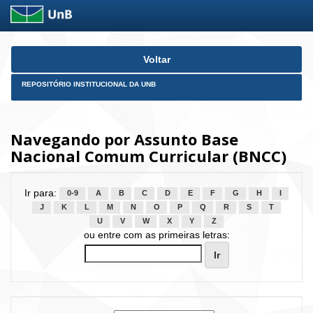
Skip
Voltar
navigation
REPOSITÓRIO INSTITUCIONAL DA UNB
Navegando por Assunto Base
Nacional Comum Curricular (BNCC)
Ir para:
0-9
A
B
C
D
E
F
G
H
I
J
K
L
M
N
O
P
Q
R
S
T
U
V
W
X
Y
Z
ou entre com as primeiras letras: