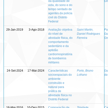
da qualidade de
Gr
vida, do sono e do
tempo sentado de
agentes da policia
civil do Distrito
Federal
29-Jan-2019
3-Ago-2018
Avaliação objetiva
Saint Martin,
Por
do nível de
Daniel Rodrigues
Gu
atividade física, do
Ferreira
Gr
comportamento
sedentário e da
aptidão
cardiorrespiratória
de bombeiros
militares
24-Set-2024
17-Mai-2024
Características
Porto, Bruno
Gu
socioespaciais do
Lofrano
da
ambiente
construído e
natural para
prática de
atividade física no
Distrito Federal
16-Mai-2016
10-Dez-2015
Comparação de
Trindade,
Ca