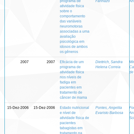
programa de
Farinazo
An
atividade física
sobre o
comportamento
das variáveis
neuromotoras
associadas a uma
avaliação
psicológica em
idosos de ambos
os gêneros
2007
2007
Eficácia de um
Diettrich, Sandra
Mi
programa de
Helena Correia
Ca
atividade física
de
nos níveis de
fadiga em
pacientes em
tratamento de
câncer de mama
15-Dez-2006
15-Dez-2006
Estado nutricional
Pontes, Angelita
Fo
e nível de
Evaristo Barbosa
An
atividade física de
Sc
pacientes
tabagistas em
tratamento na