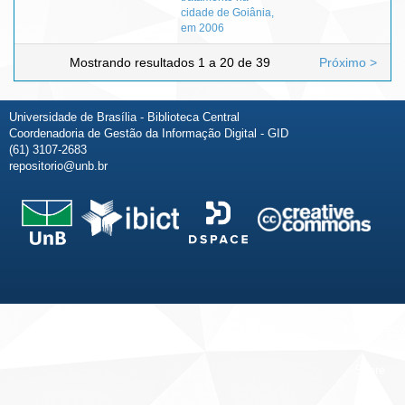
cidade de Goiânia,
em 2006
Mostrando resultados 1 a 20 de 39
Próximo >
Universidade de Brasília - Biblioteca Central
Coordenadoria de Gestão da Informação Digital - GID
(61) 3107-2683
repositorio@unb.br
Fale conosco
Sobre