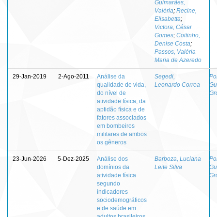
Guimarães,
Valéria
;
Recine,
Elisabetta
;
Victora, César
Gomes
;
Coitinho,
Denise Costa
;
Passos, Valéria
Maria de Azeredo
29-Jan-2019
2-Ago-2011
Análise da
Segedi,
Por
qualidade de vida,
Leonardo Correa
Gu
do nível de
Gr
atividade física, da
aptidão física e de
fatores associados
em bombeiros
militares de ambos
os gêneros
23-Jun-2026
5-Dez-2025
Análise dos
Barboza, Luciana
Por
domínios da
Leite Silva
Gu
atividade física
Gr
segundo
indicadores
sociodemográficos
e de saúde em
adultos brasileiros