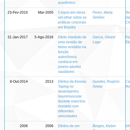
acadêmico
23-Fev-2010
Mar-2005
Corpos em obras :
Peres, Marta
Te
um olhar sobre as
Simões
Ga
práticas corporais
Cr
em Brasília
31-Jan-2017
5-Ago-2016
Efeito imediato de
Garcia, Giliard
Fo
uma sessão de
Lago
El
treino resistido na
função
autonômica
cardíaca em
jovens adultos
saudáveis
8-Out-2014
2013
Efeitos da Kinesio
Guedes, Rogério
Ca
Taping no
Avelar
Ro
desempenho
neuromuscular
durante exercício
resistido com
diferentes
velocidades
2006
2006
Efeitos de um
Borges, Kleber
Sil