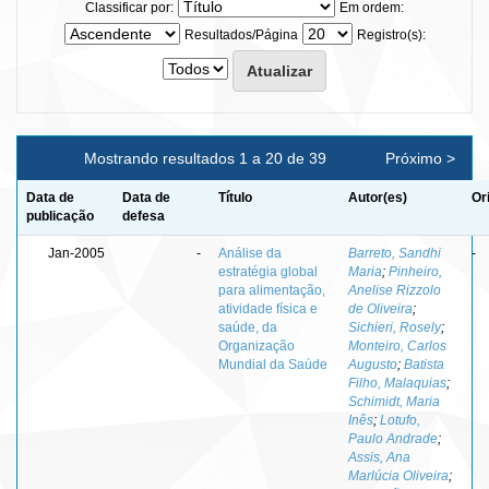
Classificar por:
Em ordem:
Resultados/Página
Registro(s):
Mostrando resultados 1 a 20 de 39
Próximo >
Data de
Data de
Título
Autor(es)
Or
publicação
defesa
Jan-2005
-
Análise da
Barreto, Sandhi
-
estratégia global
Maria
;
Pinheiro,
para alimentação,
Anelise Rizzolo
atividade física e
de Oliveira
;
saúde, da
Sichieri, Rosely
;
Organização
Monteiro, Carlos
Mundial da Saúde
Augusto
;
Batista
Filho, Malaquias
;
Schimidt, Maria
Inês
;
Lotufo,
Paulo Andrade
;
Assis, Ana
Marlúcia Oliveira
;