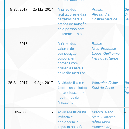
5-Set-2017
25-Mai-2017
Análise dos
Araújo,
Gu
facilitadores e das
Alessandra
Síl
barreiras para a
Cristina Silva de
Fe
prática de natação
pela pessoa com
deficiência física
2013
-
Análise dos
Ribeiro
-
valores de
Neto, Frederico
;
composição
Lopes, Guilherme
corporal em
Henrique Ramos
homens com
diferentes níveis
de lesão medular
26-Set-2017
9-Ago-2017
Atividade física e
Wanzeler, Felipe
No
fatores associados
Saul da Costa
Ap
em adolescentes
De
ribeirinhos da
Amazônia
Jan-2003
-
Atividade física na
Bracco, Mário
-
infância e
Maia
;
Carvalho,
adolescência :
Kênia Mara
impacto na saúde
Baiocchi de
;