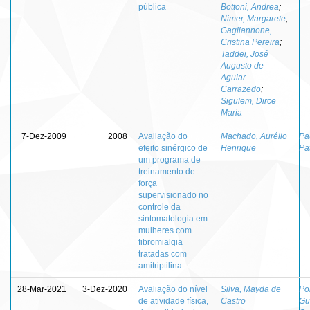
pública
Bottoni, Andrea
;
Nimer, Margarete
;
Gagliannone,
Cristina Pereira
;
Taddei, José
Augusto de
Aguiar
Carrazedo
;
Sigulem, Dirce
Maria
7-Dez-2009
2008
Avaliação do
Machado, Aurélio
Pa
efeito sinérgico de
Henrique
Pat
um programa de
treinamento de
força
supervisionado no
controle da
sintomatologia em
mulheres com
fibromialgia
tratadas com
amitriptilina
28-Mar-2021
3-Dez-2020
Avaliação do nível
Silva, Mayda de
Por
de atividade física,
Castro
Gu