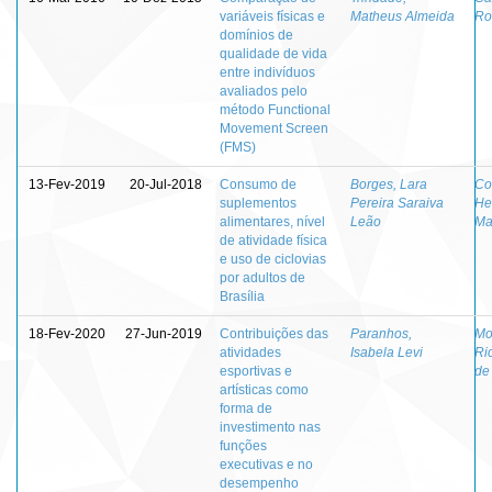
variáveis físicas e
Matheus Almeida
Ro
domínios de
qualidade de vida
entre indivíduos
avaliados pelo
método Functional
Movement Screen
(FMS)
13-Fev-2019
20-Jul-2018
Consumo de
Borges, Lara
Co
suplementos
Pereira Saraiva
He
alimentares, nível
Leão
Ma
de atividade física
e uso de ciclovias
por adultos de
Brasília
18-Fev-2020
27-Jun-2019
Contribuições das
Paranhos,
Mo
atividades
Isabela Levi
Ri
esportivas e
de
artísticas como
forma de
investimento nas
funções
executivas e no
desempenho