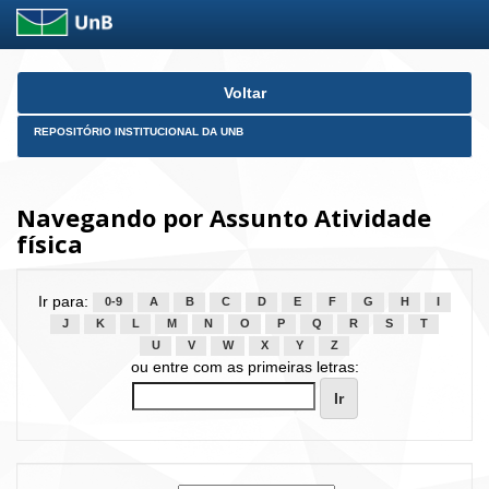
Skip
Voltar
navigation
REPOSITÓRIO INSTITUCIONAL DA UNB
Navegando por Assunto Atividade
física
Ir para:
0-9
A
B
C
D
E
F
G
H
I
J
K
L
M
N
O
P
Q
R
S
T
U
V
W
X
Y
Z
ou entre com as primeiras letras: