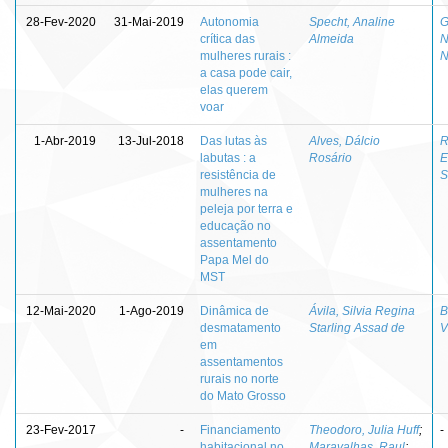
28-Fev-2020
31-Mai-2019
Autonomia
Specht, Analine
G
crítica das
Almeida
N
mulheres rurais :
N
a casa pode cair,
elas querem
voar
1-Abr-2019
13-Jul-2018
Das lutas às
Alves, Dálcio
R
labutas : a
Rosário
E
resistência de
S
mulheres na
peleja por terra e
educação no
assentamento
Papa Mel do
MST
12-Mai-2020
1-Ago-2019
Dinâmica de
Ávila, Silvia Regina
B
desmatamento
Starling Assad de
V
em
assentamentos
rurais no norte
do Mato Grosso
23-Fev-2017
-
Financiamento
Theodoro, Julia Huff
;
-
habitacional no
Maravalhas, Raul
;