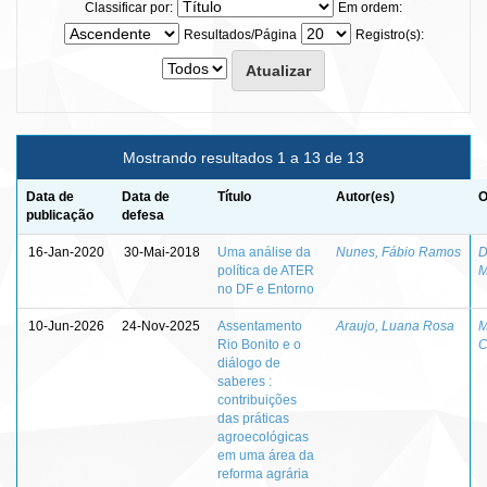
Classificar por:
Em ordem:
Resultados/Página
Registro(s):
Mostrando resultados 1 a 13 de 13
Data de
Data de
Título
Autor(es)
O
publicação
defesa
16-Jan-2020
30-Mai-2018
Uma análise da
Nunes, Fábio Ramos
D
política de ATER
M
no DF e Entorno
10-Jun-2026
24-Nov-2025
Assentamento
Araujo, Luana Rosa
M
Rio Bonito e o
C
diálogo de
saberes :
contribuições
das práticas
agroecológicas
em uma área da
reforma agrária