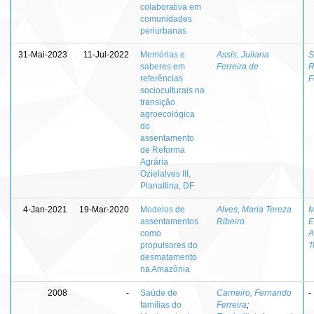
colaborativa em
comunidades
periurbanas
31-Mai-2023
11-Jul-2022
Memórias e
Assis, Juliana
S
saberes em
Ferreira de
R
referências
F
socioculturais na
transição
agroecológica
do
assentamento
de Reforma
Agrária
Ozielalves III,
Planaltina, DF
4-Jan-2021
19-Mar-2020
Modelos de
Alves, Maria Tereza
M
assentamentos
Ribeiro
E
como
A
propulsores do
T
desmatamento
na Amazônia
2008
-
Saúde de
Carneiro, Fernando
-
famílias do
Ferreira
;