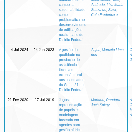
campo : a
Andrade, Liza Maria
sustentabilidade
Souza de
;
Silva,
como
Caio Frederico e
problemática no
desenvolvimento
de edificações
rurais : caso do
Distrito Federal
4-Jul-2024
24-Jan-2023
A gestão da
Anjos, Marcelo Lima
C
qualidade na
dos
A
prestação de
G
assistência
técnica e
extensão rural
aos assentados
da Gleba 81 no
Distrito Federal
21-Fev-2020
17-Jul-2019
Jogos de
Mariano, Dandara
A
representação
Jucá Kokay
C
de papéis e
M
modelagem
A
baseada em
agentes para
gestão hídrica