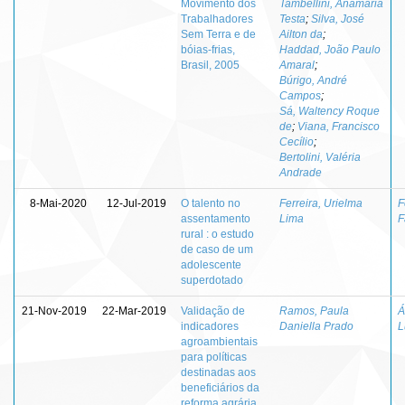
Movimento dos
Tambellini, Anamaria
Trabalhadores
Testa
;
Silva, José
Sem Terra e de
Ailton da
;
bóias-frias,
Haddad, João Paulo
Brasil, 2005
Amaral
;
Búrigo, André
Campos
;
Sá, Waltency Roque
de
;
Viana, Francisco
Cecílio
;
Bertolini, Valéria
Andrade
8-Mai-2020
12-Jul-2019
O talento no
Ferreira, Urielma
F
assentamento
Lima
F
rural : o estudo
de caso de um
adolescente
superdotado
21-Nov-2019
22-Mar-2019
Validação de
Ramos, Paula
Á
indicadores
Daniella Prado
L
agroambientais
para políticas
destinadas aos
beneficiários da
reforma agrária