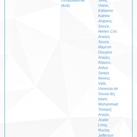
computational
Silva
;
study
Viana,
Edilanne
Katrine
Amparo
;
Souza,
Hellen Cris
Araújo
;
Souza,
Maycon
Douglas
Araújo
;
Ribeiro,
Arthur
Serejo
Neves
;
Vale,
Vanessa de
Sousa do
;
Islam,
Muhammad
Torequl
;
Araújo,
Joabe
Lima
;
Rocha,
Jefferson