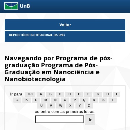
Skip
Voltar
navigation
REPOSITÓRIO INSTITUCIONAL DA UNB
Navegando por Programa de pós-
graduação Programa de Pós-
Graduação em Nanociência e
Nanobiotecnologia
Ir para:
0-9
A
B
C
D
E
F
G
H
I
J
K
L
M
N
O
P
Q
R
S
T
U
V
W
X
Y
Z
ou entre com as primeiras letras: