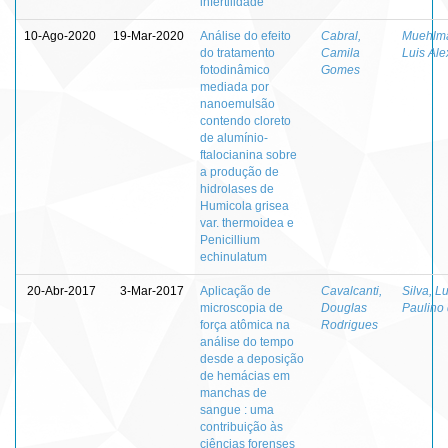
infertilidade
10-Ago-2020
19-Mar-2020
Análise do efeito
Cabral,
Muehlm
do tratamento
Camila
Luis Al
fotodinâmico
Gomes
mediada por
nanoemulsão
contendo cloreto
de alumínio-
ftalocianina sobre
a produção de
hidrolases de
Humicola grisea
var. thermoidea e
Penicillium
echinulatum
20-Abr-2017
3-Mar-2017
Aplicação de
Cavalcanti,
Silva, L
microscopia de
Douglas
Paulino
força atômica na
Rodrigues
análise do tempo
desde a deposição
de hemácias em
manchas de
sangue : uma
contribuição às
ciências forenses