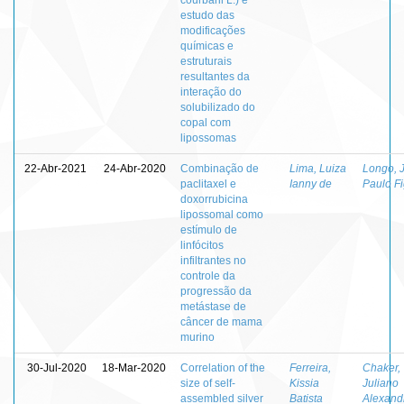
estudo das
modificações
químicas e
estruturais
resultantes da
interação do
solubilizado do
copal com
lipossomas
22-Abr-2021
24-Abr-2020
Combinação de
Lima, Luiza
Longo, 
paclitaxel e
Ianny de
Paulo Fi
doxorrubicina
lipossomal como
estímulo de
linfócitos
infiltrantes no
controle da
progressão da
metástase de
câncer de mama
murino
30-Jul-2020
18-Mar-2020
Correlation of the
Ferreira,
Chaker,
size of self-
Kissia
Juliano
assembled silver
Batista
Alexand