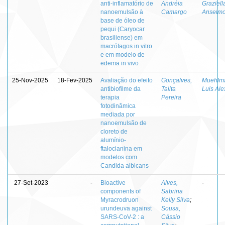
anti-inflamatório de
Andréia
Graziell
nanoemulsão à
Camargo
Anselm
base de óleo de
pequi (Caryocar
brasiliense) em
macrófagos in vitro
e em modelo de
edema in vivo
25-Nov-2025
18-Fev-2025
Avaliação do efeito
Gonçalves,
Muehlm
antibiofilme da
Talita
Luis Al
terapia
Pereira
fotodinâmica
mediada por
nanoemulsão de
cloreto de
alumínio-
ftalocianina em
modelos com
Candida albicans
27-Set-2023
-
Bioactive
Alves,
-
components of
Sabrina
Myracrodruon
Kelly Silva
;
urundeuva against
Sousa,
SARS-CoV-2 : a
Cássio