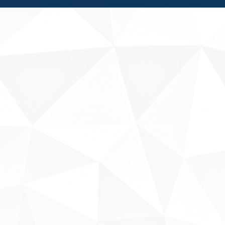
Fale conosco
Sobre