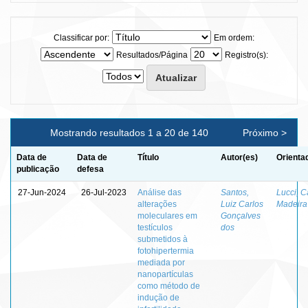
Classificar por:
Em ordem:
Resultados/Página
Registro(s):
Mostrando resultados 1 a 20 de 140
Próximo >
Data de
Data de
Título
Autor(es)
Orienta
publicação
defesa
27-Jun-2024
26-Jul-2023
Análise das
Santos,
Lucci, C
alterações
Luiz Carlos
Madeira
moleculares em
Gonçalves
testículos
dos
submetidos à
fotohipertermia
mediada por
nanopartículas
como método de
indução de