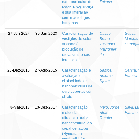
nanopartículas de
Feitosa
Magh-Rh2(H2cit)4
e sua interação
com macrófagos
humanos
27-Jun-2024
30-Jun-2023
Caracterização de
Castro,
Sousa,
vestígios de solos
Bruno
Marcelo
visando à
Zschaber
Henriqu
produção de
Mavignier
provas materiais
de
forenses
23-Dez-2015
27-Ago-2015
Caracterização e
Santos,
Garcia,
avaliação da
Antonio
Pereira
citotoxidade de
Djalma
nanopartículas de
ouro cobertas com
citrato
8-Mai-2018
13-Dez-2017
Caracterização
Melo, Jorge
Silva, L
molecular,
Alex
Paulino
ultraestrutural e
Taquita
nanoestrutural do
copal de jatobá
(Hymenaea
courbaril L.) e