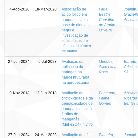
4-Ago-2020
18-Mar-2020
Associação de
Faria,
Joanitti,
ácido fólico em
Beatriz
Graziell
nanoemulsão a
Carvalho
Anselm
base de óleo de
de Araújo
pequi e
Oliveira
investigação de
seus efeitos em
células de câncer
de mama
27-Jun-2024
6-Jul-2023
Avaliação da
Mendes,
Barreto,
aplicação da
Alice Lima
Cristina
naringenina
Rosa
Sá
nanoestruturada
na agropecuária
9-Nov-2018
12-Jun-2018
Avaliação da
Penteado,
Azevedo
citotoxicidade e da
Felipe
Ricardo
genotoxicidade de
Gomes
Bentes 
nanopartículas de
ferritas de
manganês
(MnFe2O4) in vitro
27-Jun-2024
24-Mar-2023
Avaliação do efeito
Pinheiro,
Joanitti,