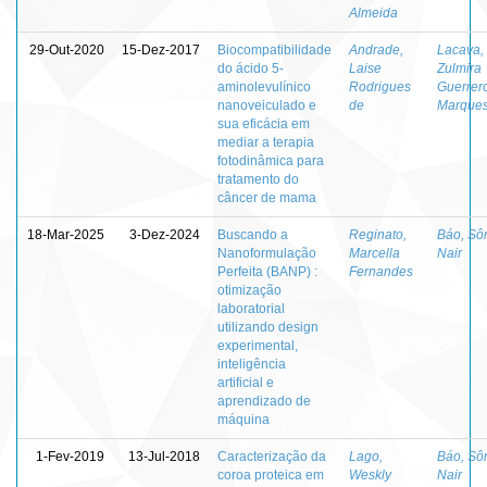
Almeida
29-Out-2020
15-Dez-2017
Biocompatibilidade
Andrade,
Lacava,
do ácido 5-
Laise
Zulmira
aminolevulínico
Rodrigues
Guerrer
nanoveiculado e
de
Marque
sua eficácia em
mediar a terapia
fotodinâmica para
tratamento do
câncer de mama
18-Mar-2025
3-Dez-2024
Buscando a
Reginato,
Báo, Sô
Nanoformulação
Marcella
Nair
Perfeita (BANP) :
Fernandes
otimização
laboratorial
utilizando design
experimental,
inteligência
artificial e
aprendizado de
máquina
1-Fev-2019
13-Jul-2018
Caracterização da
Lago,
Báo, Sô
coroa proteica em
Weskly
Nair