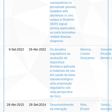
nanoparticles in
phosphate glasses
modified with
aluminum or zinc
oxides in RAMAN-
SERS signal
aiming application
as early biomarker-
related disease
diagnosis
9-Set-2022
29-Abr-2022
Os desafios
Moreira,
Azevedo
regulatórios da
Camila
Ricardo
avaliação de
Gonçalves
Bentes 
segurança
biológica aplicada
a materiais de uso
em saúde de base
nanotecnológica :
uma proposição
regulatória sob
uma perspectiva
de risco
28-Abr-2015
26-Set-2014
Desenvolvimento
Reis,
Santos,
da interação
Ernani
Gonçalv