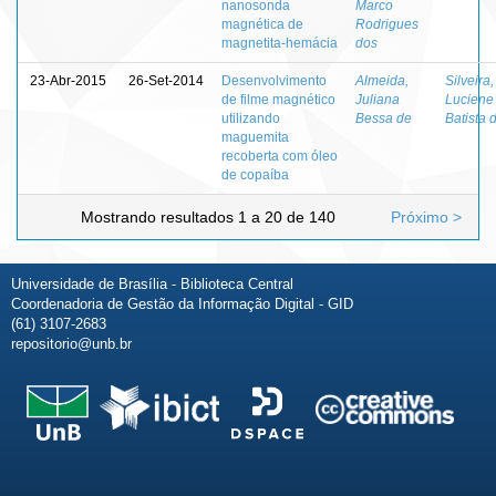
nanosonda
Marco
magnética de
Rodrigues
magnetita-hemácia
dos
23-Abr-2015
26-Set-2014
Desenvolvimento
Almeida,
Silveira,
de filme magnético
Juliana
Luciene
utilizando
Bessa de
Batista 
maguemita
recoberta com óleo
de copaíba
Mostrando resultados 1 a 20 de 140
Próximo >
Universidade de Brasília - Biblioteca Central
Coordenadoria de Gestão da Informação Digital - GID
(61) 3107-2683
repositorio@unb.br