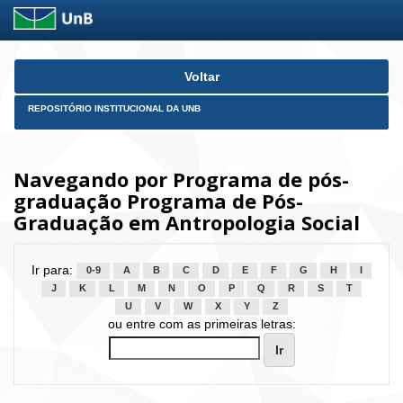
Skip
Voltar
navigation
REPOSITÓRIO INSTITUCIONAL DA UNB
Navegando por Programa de pós-
graduação Programa de Pós-
Graduação em Antropologia Social
Ir para:
0-9
A
B
C
D
E
F
G
H
I
J
K
L
M
N
O
P
Q
R
S
T
U
V
W
X
Y
Z
ou entre com as primeiras letras: