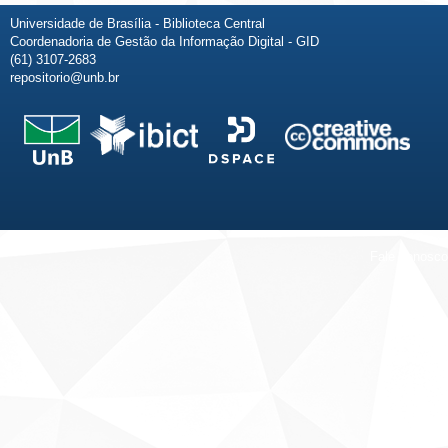
Universidade de Brasília - Biblioteca Central
Coordenadoria de Gestão da Informação Digital - GID
(61) 3107-2683
repositorio@unb.br
Fale conosco
Sobre