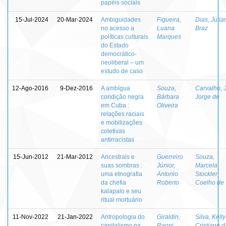
papéis sociais
15-Jul-2024
20-Mar-2024
Ambiguidades
Figueira,
Dias, Julia
no acesso a
Luana
Braz
políticas culturais
Marques
do Estado
democrático-
neoliberal – um
estudo de caso
12-Ago-2016
9-Dez-2016
A ambígua
Souza,
Carvalho, 
condição negra
Bárbara
Jorge de
em Cuba :
Oliveira
relações raciais
e mobilizações
coletivas
antirracistas
15-Jun-2012
21-Mar-2012
Ancestrais e
Guerreiro
Souza,
suas sombras :
Júnior,
Marcela
uma etnografia
Antonio
Stockler
da chefia
Roberto
Coelho de
kalapalo e seu
ritual mortuário
11-Nov-2022
21-Jan-2022
Antropologia do
Giraldin,
Silva, Kelly
capitalismo na
Raoni
Cristiane d