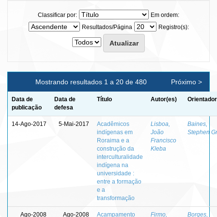
Classificar por:
Em ordem:
Resultados/Página
Registro(s):
Mostrando resultados 1 a 20 de 480
Próximo >
Data de
Data de
Título
Autor(es)
Orientador
publicação
defesa
14-Ago-2017
5-Mai-2017
Acadêmicos
Lisboa,
Baines,
indígenas em
João
Stephen Gr
Roraima e a
Francisco
construção da
Kleba
interculturalidade
indígena na
universidade :
entre a formação
e a
transformação
Ago-2008
Ago-2008
Acampamento
Firmo,
Borges,