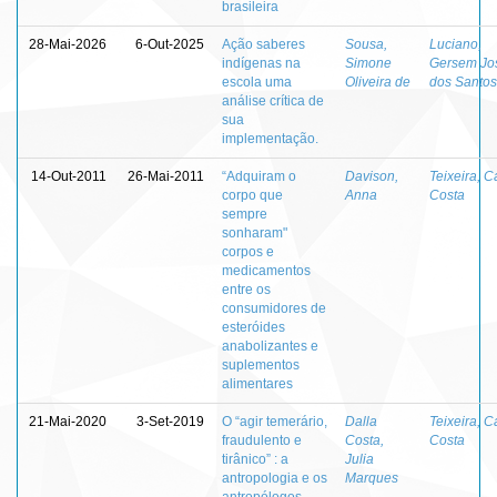
brasileira
28-Mai-2026
6-Out-2025
Ação saberes
Sousa,
Luciano,
indígenas na
Simone
Gersem Jo
escola uma
Oliveira de
dos Santos
análise crítica de
sua
implementação.
14-Out-2011
26-Mai-2011
“Adquiram o
Davison,
Teixeira, C
corpo que
Anna
Costa
sempre
sonharam"
corpos e
medicamentos
entre os
consumidores de
esteróides
anabolizantes e
suplementos
alimentares
21-Mai-2020
3-Set-2019
O “agir temerário,
Dalla
Teixeira, C
fraudulento e
Costa,
Costa
tirânico” : a
Julia
antropologia e os
Marques
antropólogos