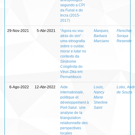
segundo a CPI
da Funai e do
Incra (2015-
2017)
29-Nov-2021
5-Abr-2021
“Agora eu vou
Marques,
Fleischer,
atrás do sim” :
Barbara
Soraya
uma etnografia
Marciano
Resende
sobre o cuidar,
morar e lutar no
contexto da
Síndrome
Congênita do
Vírus Zika em
Pernambuco
6-Ago-2022
12-Abr-2022
Aide
Louis,
Lobo, And
internationale,
Nancy
de Souza
politique et
Marie
développement à
Sherline
Port-Salut : une
Saint
analyse de la
triangulation
relationnelle des
perspectives
locales