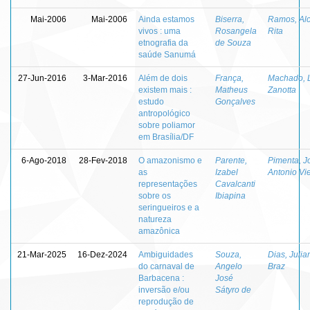
Mai-2006
Mai-2006
Ainda estamos
Biserra,
Ramos, Alc
vivos : uma
Rosangela
Rita
etnografia da
de Souza
saúde Sanumá
27-Jun-2016
3-Mar-2016
Além de dois
França,
Machado, 
existem mais :
Matheus
Zanotta
estudo
Gonçalves
antropológico
sobre poliamor
em Brasília/DF
6-Ago-2018
28-Fev-2018
O amazonismo e
Parente,
Pimenta, J
as
Izabel
Antonio Vie
representações
Cavalcanti
sobre os
Ibiapina
seringueiros e a
natureza
amazônica
21-Mar-2025
16-Dez-2024
Ambiguidades
Souza,
Dias, Julia
do carnaval de
Angelo
Braz
Barbacena :
José
inversão e/ou
Sátyro de
reprodução de