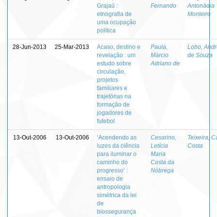
Grajaú :
Fernando
Antonádia
etnografia de
Monteiro
uma ocupação
política
28-Jun-2013
25-Mar-2013
Acaso, destino e
Paula,
Lobo, And
revelação : um
Márcio
de Souza
estudo sobre
Adriano de
circulação,
projetos
familiares e
trajetórias na
formação de
jogadores de
futebol
13-Out-2006
13-Out-2006
‘Acendendo as
Cesarino,
Teixeira, C
luzes da ciência
Letícia
Costa
para iluminar o
Maria
caminho do
Costa da
progresso’ :
Nóbrega
ensaio de
antropologia
simétrica da lei
de
biossegurança