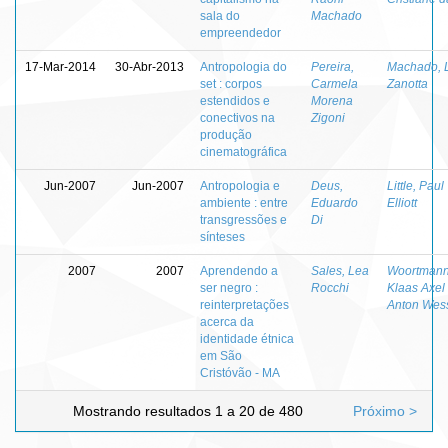
sala do
Machado
empreendedor
17-Mar-2014
30-Abr-2013
Antropologia do
Pereira,
Machado, 
set : corpos
Carmela
Zanotta
estendidos e
Morena
conectivos na
Zigoni
produção
cinematográfica
Jun-2007
Jun-2007
Antropologia e
Deus,
Little, Paul
ambiente : entre
Eduardo
Elliott
transgressões e
Di
sínteses
2007
2007
Aprendendo a
Sales, Lea
Woortmann
ser negro :
Rocchi
Klaas Axel
reinterpretações
Anton Wes
acerca da
identidade étnica
em São
Cristóvão - MA
Mostrando resultados 1 a 20 de 480
Próximo >