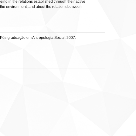
ng in the relations established through their active
d the environment, and about the relations between
e Pós-graduação em Antropologia Social, 2007.