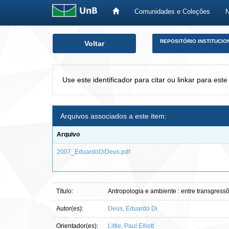
Comunidades e Coleções
Skip
REPOSITÓRIO INSTITUCIO
Voltar
navigation
Use este identificador para citar ou linkar para este
Arquivos associados a este item:
Arquivo
2007_EduardoDiDeus.pdf
Título:
Antropologia e ambiente : entre transgress
Autor(es):
Deus, Eduardo Di
Orientador(es):
Little, Paul Elliott