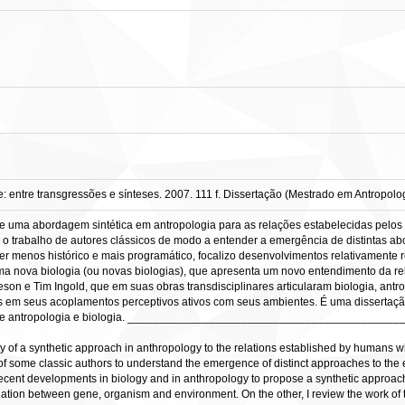
entre transgressões e sínteses. 2007. 111 f. Dissertação (Mestrado em Antropologi
 de uma abordagem sintética em antropologia para as relações estabelecidas pelo
 o trabalho de autores clássicos de modo a entender a emergência de distintas ab
r menos histórico e mais programático, focalizo desenvolvimentos relativamente 
ma nova biologia (ou novas biologias), que apresenta um novo entendimento da rel
eson e Tim Ingold, que em suas obras transdisciplinares articularam biologia, an
 em seus acoplamentos perceptivos ativos com seus ambientes. É uma dissertação, 
s entre antropologia e biologia. _______________________________________
lity of a synthetic approach in anthropology to the relations established by humans wi
ork of some classic authors to understand the emergence of distinct approaches to the
 recent developments in biology and in anthropology to propose a synthetic approac
elation between gene, organism and environment. On the other, I review the work o