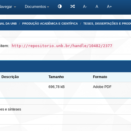
Navegar
Documentos
A-
A
A+
NAL DA UNB
PRODUÇÃO ACADÊMICA E CIENTÍFICA
TESES, DISSERTAÇÕES E PRO
 item:
http://repositorio.unb.br/handle/10482/2377
Descrição
Tamanho
Formato
696,78 kB
Adobe PDF
ões e sínteses