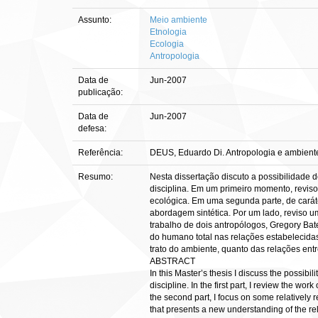
Assunto:
Meio ambiente
Etnologia
Ecologia
Antropologia
Data de
Jun-2007
publicação:
Data de
Jun-2007
defesa:
Referência:
DEUS, Eduardo Di. Antropologia e ambiente: 
Resumo:
Nesta dissertação discuto a possibilidade
disciplina. Em um primeiro momento, reviso
ecológica. Em uma segunda parte, de caráte
abordagem sintética. Por um lado, reviso u
trabalho de dois antropólogos, Gregory Bat
do humano total nas relações estabelecidas
trato do ambiente, quanto das relaçõe
ABSTRACT
In this Master’s thesis I discuss the possibi
discipline. In the first part, I review the w
the second part, I focus on some relatively
that presents a new understanding of the r