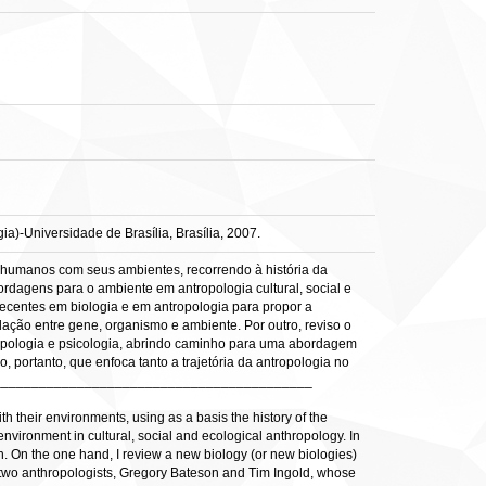
a)-Universidade de Brasília, Brasília, 2007.
s humanos com seus ambientes, recorrendo à história da
ordagens para o ambiente em antropologia cultural, social e
recentes em biologia e em antropologia para propor a
ação entre gene, organismo e ambiente. Por outro, reviso o
tropologia e psicologia, abrindo caminho para uma abordagem
portanto, que enfoca tanto a trajetória da antropologia no
______________________________________________
th their environments, using as a basis the history of the
 environment in cultural, social and ecological anthropology. In
h. On the one hand, I review a new biology (or new biologies)
f two anthropologists, Gregory Bateson and Tim Ingold, whose