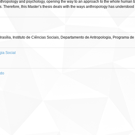
 anthropology and psychology, opening the way to an approach to the whole human bei
s. Therefore, this Master’s thesis deals with the ways anthropology has understoo
asília, Instituto de Ciências Sociais, Departamento de Antropologia, Programa d
ia Social
ado