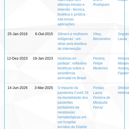
dilemas iniciais e
Rodrigues
imersão - técnica,
bioética e jurídica -
nas novas
aplicações
25-Jan-2016
6-Out-2015
Gênero e mulheres
Vitoy,
Segato
indígenas : um
Bernardino
Laura
olhar pela bioética
de intervenção
12-Dez-2023
19-Jan-2023
Histórias do
Pereira,
Holand
partejar : reflexões
Felipe
Marian
bioéticas sobre a
Medeiros
Assun
assistência
Figuei
perinatal no Brasil
14-Jun-2026
3-Mar-2025
O impacto da
Freitas,
Shimiz
pandemia Covid 19
Laura
Helena
na mortalidade dos
Ferreira de
pacientes
Mesquita
portadores de
Ferraz
neoplasias
hematológicas em
um hospital
terciário do Distrito