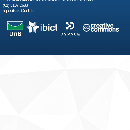
Coordenadoria de Gestão da Informação Digital - GID
(61) 3107-2683
repositorio@unb.br
Fale conosco
Sobre