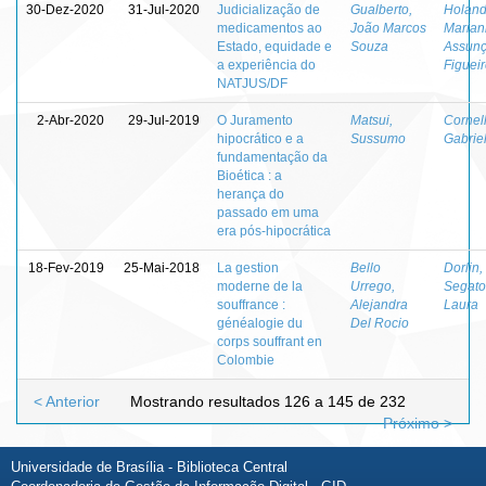
30-Dez-2020
31-Jul-2020
Judicialização de
Gualberto,
Holand
medicamentos ao
João Marcos
Marian
Estado, equidade e
Souza
Assun
a experiência do
Figuei
NATJUS/DF
2-Abr-2020
29-Jul-2019
O Juramento
Matsui,
Cornell
hipocrático e a
Sussumo
Gabrie
fundamentação da
Bioética : a
herança do
passado em uma
era pós-hipocrática
18-Fev-2019
25-Mai-2018
La gestion
Bello
Dorlin,
moderne de la
Urrego,
Segato
souffrance :
Alejandra
Laura
généalogie du
Del Rocio
corps souffrant en
Colombie
< Anterior
Mostrando resultados 126 a 145 de 232
Próximo >
Universidade de Brasília - Biblioteca Central