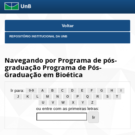
Skip
Voltar
navigation
REPOSITÓRIO INSTITUCIONAL DA UNB
Navegando por Programa de pós-
graduação Programa de Pós-
Graduação em Bioética
Ir para:
0-9
A
B
C
D
E
F
G
H
I
J
K
L
M
N
O
P
Q
R
S
T
U
V
W
X
Y
Z
ou entre com as primeiras letras: