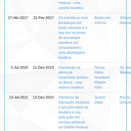
Federal : uma
análise bioética
27-Abr-2017
22-Fev-2017
Os indivíduos com
Baldassin,
Shimiz
tetraplegia por
Valéria
Helena
lesão medular e o
uso dos recursos
de tecnologia
assistiva em
computadores :
uma abordagem
bioética
2-Jul-2020
11-Dez-2019
Iniquidade na
Ferraz,
Sá, Na
oferta de
Fábio
Monsor
tratamento dialítico
Humberto
no Brasil : uma
Ribeiro
análise bioética
Paes
13-Jul-2011
13-Dez-2010
Interfaces da
Sisson,
Rocha,
educação inclusiva
Daya
Gonçal
e dos princípios de
bioética e sua
aplicação em
escolas públicas
do Distrito Federal