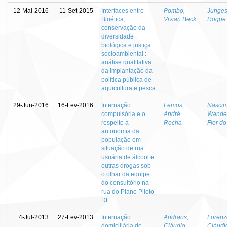
12-Mai-2016
11-Set-2015
Interfaces entre
Pombo,
Junges
Bioética,
Vivian Beck
Roque
conservação da
diversidade
biológica e justiça
socioambiental :
análise qualitativa
da implantação da
política pública de
aquicultura e pesca
29-Jun-2016
16-Fev-2016
Internação
Lemos,
Nascim
compulsória e o
André
Wande
respeito à
Rocha
Flor do
autonomia da
população em
situação de rua
usuária de álcool e
outras drogas sob
o olhar da equipe
do consultório na
rua do Plano Piloto
DF
4-Jul-2013
27-Fev-2013
Internação
Andraos,
Lorenz
domiciliária de
Cláudio
Cláudi