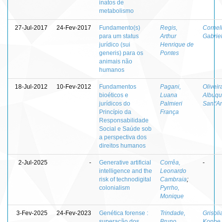
inatos de
metabolismo
27-Jul-2017
24-Fev-2017
Fundamento(s)
Regis,
Cornell
para um status
Arthur
Gabrie
jurídico (sui
Henrique de
generis) para os
Pontes
animais não
humanos
18-Jul-2012
10-Fev-2012
Fundamentos
Pagani,
Oliveir
bioéticos e
Luana
Albuqu
jurídicos do
Palmieri
Sant'A
Princípio da
França
Responsabilidade
Social e Saúde sob
a perspectiva dos
direitos humanos
2-Jul-2025
-
Generative artificial
Corrêa,
-
intelligence and the
Leonardo
risk of technodigital
Cambraia
;
colonialism
Pyrrho,
Monique
3-Fev-2025
24-Fev-2023
Genética forense :
Trindade,
Grisoli
superação dos
Bruno
Koppe