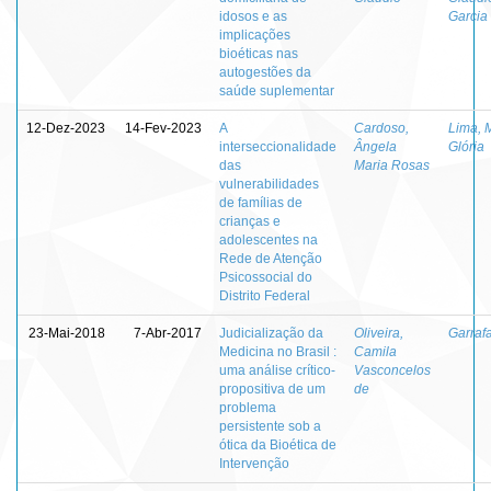
idosos e as
Garcia
implicações
bioéticas nas
autogestões da
saúde suplementar
12-Dez-2023
14-Fev-2023
A
Cardoso,
Lima, 
interseccionalidade
Ângela
Glória
das
Maria Rosas
vulnerabilidades
de famílias de
crianças e
adolescentes na
Rede de Atenção
Psicossocial do
Distrito Federal
23-Mai-2018
7-Abr-2017
Judicialização da
Oliveira,
Garrafa
Medicina no Brasil :
Camila
uma análise crítico-
Vasconcelos
propositiva de um
de
problema
persistente sob a
ótica da Bioética de
Intervenção