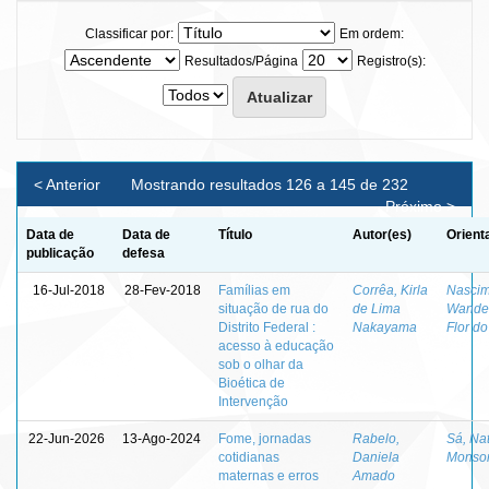
Classificar por:
Em ordem:
Resultados/Página
Registro(s):
< Anterior
Mostrando resultados 126 a 145 de 232
Próximo >
Data de
Data de
Título
Autor(es)
Orient
publicação
defesa
16-Jul-2018
28-Fev-2018
Famílias em
Corrêa, Kirla
Nascim
situação de rua do
de Lima
Wande
Distrito Federal :
Nakayama
Flor do
acesso à educação
sob o olhar da
Bioética de
Intervenção
22-Jun-2026
13-Ago-2024
Fome, jornadas
Rabelo,
Sá, Na
cotidianas
Daniela
Monsor
maternas e erros
Amado