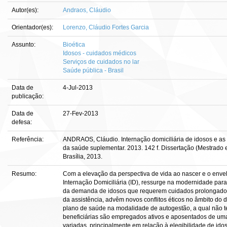
Autor(es):
Andraos, Cláudio
Orientador(es):
Lorenzo, Cláudio Fortes Garcia
Assunto:
Bioética
Idosos - cuidados médicos
Serviços de cuidados no lar
Saúde pública - Brasil
Data de
4-Jul-2013
publicação:
Data de
27-Fev-2013
defesa:
Referência:
ANDRAOS, Cláudio. Internação domiciliária de idosos e as 
da saúde suplementar. 2013. 142 f. Dissertação (Mestrado 
Brasília, 2013.
Resumo:
Com a elevação da perspectiva de vida ao nascer e o envel
Internação Domiciliária (ID), ressurge na modernidade pa
da demanda de idosos que requerem cuidados prolongado
da assistência, advêm novos conflitos éticos no âmbito do d
plano de saúde na modalidade de autogestão, a qual não te
beneficiárias são empregados ativos e aposentados de uma
variadas, principalmente em relação à elegibilidade de ido