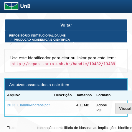
Skip
Voltar
navigation
REPOSITÓRIO INSTITUCIONAL DA UNB
PRODUÇÃO ACADÊMICA E CIENTÍFICA
TESES, DISSERTAÇÕES E PRODUTOS PÓS-DOUTORADO
Use este identificador para citar ou linkar para este item:
http://repositorio.unb.br/handle/10482/13489
Arquivos associados a este item:
Arquivo
Descrição
Tamanho
Formato
2013_ClaudioAndraos.pdf
4,11 MB
Adobe
Visual
PDF
Título:
Internação domiciliária de idosos e as implicações bioéti