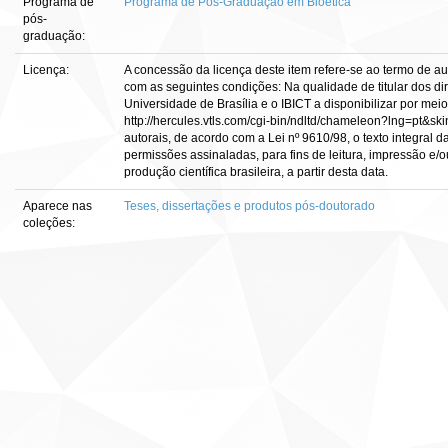
Programa de
Programa de Pós-Graduação em Bioética
pós-
graduação:
Licença:
A concessão da licença deste item refere-se ao termo de a
com as seguintes condições: Na qualidade de titular dos dir
Universidade de Brasília e o IBICT a disponibilizar por meio
http://hercules.vtls.com/cgi-bin/ndltd/chameleon?lng=pt&sk
autorais, de acordo com a Lei nº 9610/98, o texto integral 
permissões assinaladas, para fins de leitura, impressão e/o
produção científica brasileira, a partir desta data.
Aparece nas
Teses, dissertações e produtos pós-doutorado
coleções: