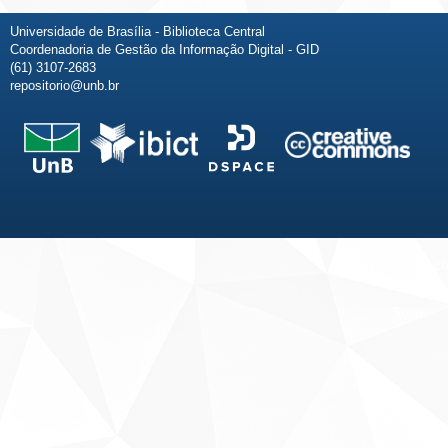
Universidade de Brasília - Biblioteca Central
Coordenadoria de Gestão da Informação Digital - GID
(61) 3107-2683
repositorio@unb.br
Fale conosco
Sobre