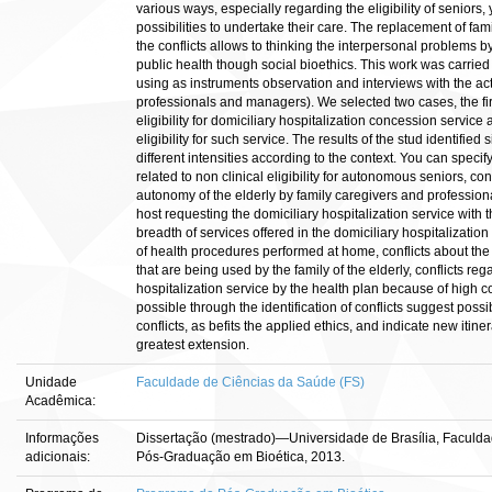
various ways, especially regarding the eligibility of seniors
possibilities to undertake their care. The replacement of fa
the conflicts allows to thinking the interpersonal problems by
public health though social bioethics. This work was carried
using as instruments observation and interviews with the acto
professionals and managers). We selected two cases, the firs
eligibility for domiciliary hospitalization concession servic
eligibility for such service. The results of the stud identified 
different intensities according to the context. You can specify
related to non clinical eligibility for autonomous seniors, co
autonomy of the elderly by family caregivers and profession
host requesting the domiciliary hospitalization service with t
breadth of services offered in the domiciliary hospitalizati
of health procedures performed at home, conflicts about the 
that are being used by the family of the elderly, conflicts reg
hospitalization service by the health plan because of high 
possible through the identification of conflicts suggest possi
conflicts, as befits the applied ethics, and indicate new itine
greatest extension.
Unidade
Faculdade de Ciências da Saúde (FS)
Acadêmica:
Informações
Dissertação (mestrado)—Universidade de Brasília, Faculd
adicionais:
Pós-Graduação em Bioética, 2013.