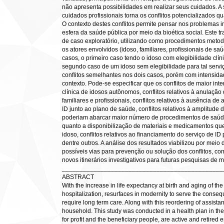
não apresenta possibilidades em realizar seus cuidados. A 
cuidados profissionais torna os conflitos potencializados 
O contexto destes conflitos permite pensar nos problemas in
esfera da saúde pública por meio da bioética social. Este t
de caso exploratório, utilizando como procedimentos metod
os atores envolvidos (idoso, familiares, profissionais de s
casos, o primeiro caso tendo o idoso com elegibilidade clín
segundo caso de um idoso sem elegibilidade para tal serviç
conflitos semelhantes nos dois casos, porém com intensid
contexto. Pode-se especificar que os conflitos de maior int
clínica de idosos autônomos, conflitos relativos à anulaçã
familiares e profissionais, conflitos relativos à ausência de
ID junto ao plano de saúde, conflitos relativos à amplitude 
poderiam abarcar maior número de procedimentos de saúde r
quanto a disponibilização de materiais e medicamentos que 
idoso, conflitos relativos ao financiamento do serviço de ID
dentre outros. A análise dos resultados viabilizou por meio d
possíveis vias para prevenção ou solução dos conflitos, como
novos itinerários investigativos para futuras pesquisas de 
______________________________________________
ABSTRACT
With the increase in life expectancy at birth and aging of the
hospitalization, resurfaces in modernity to serve the conse
require long term care. Along with this reordering of assista
household. This study was conducted in a health plan in the
for profit and the beneficiary people, are active and retired 