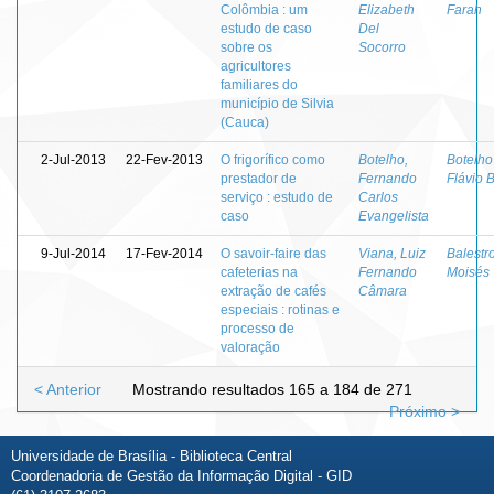
Colômbia : um
Elizabeth
Farah
estudo de caso
Del
sobre os
Socorro
agricultores
familiares do
município de Silvia
(Cauca)
2-Jul-2013
22-Fev-2013
O frigorífico como
Botelho,
Botelho 
prestador de
Fernando
Flávio 
serviço : estudo de
Carlos
caso
Evangelista
9-Jul-2014
17-Fev-2014
O savoir-faire das
Viana, Luiz
Balestro
cafeterias na
Fernando
Moisés 
extração de cafés
Câmara
especiais : rotinas e
processo de
valoração
< Anterior
Mostrando resultados 165 a 184 de 271
Próximo >
Universidade de Brasília - Biblioteca Central
Coordenadoria de Gestão da Informação Digital - GID