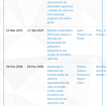
operacional de
atividades agrícolas
: estudo de caso em
uma fazenda
orgânica de médio
porte
12-Mar-2025
17-Set-2024
Modelo multicritério
Guth,
Reis, Si
AHP para apoiar a
Thomé Luiz
Araújo 
decisão de
Freire
localização de
armazéns
graneleiros em
região de fronteira
agrícola
29-Fev-2008
29-Fev-2008
Mudanças e
Ribeiro,
Medeiro
impactos na
Juliana
Josema
coordenação do
Galvarros
Xavier 
sistema
Bueno
agroindustrial da
Lôbo
soja na região
centro-oeste
brasileira em
decorrência do
advento e da