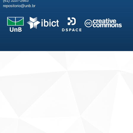
(61) 3107-2683
repositorio@unb.br
Fale conosco
Sobre