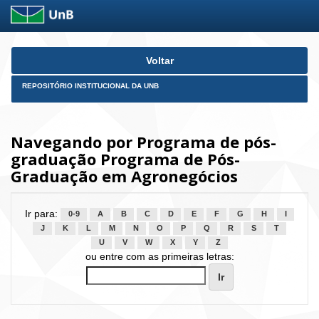
Skip
Voltar
navigation
REPOSITÓRIO INSTITUCIONAL DA UNB
Navegando por Programa de pós-
graduação Programa de Pós-
Graduação em Agronegócios
Ir para:
0-9
A
B
C
D
E
F
G
H
I
J
K
L
M
N
O
P
Q
R
S
T
U
V
W
X
Y
Z
ou entre com as primeiras letras: