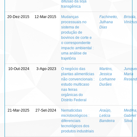
difusão da soja
transgênica
20-Dez-2015
12-Mar-2015
Mudanças
Fachinetto,
Brisola
processuais no
Julhana
Vinícius
sistema de
Dias
produção de
bovinos de corte e
o correspondente
impacto ambiental :
uma análise de
trajetória
10-Out-2024
3-Ago-2023
O negócio das
Martins,
Junquei
plantas alimentícias
Jessica
Maria
não convencionais :
Lorhanne
Resend
estudo multicaso
Durães
nas feiras
orgânicas do
Distrito Federal
21-Mar-2025
27-Set-2024
Nematicidas
Araújo,
Medina
microbiológicos :
Letícia
Gabriel
diferenciais
Bandeira
Silva
tecnológicos dos
produtos industriais