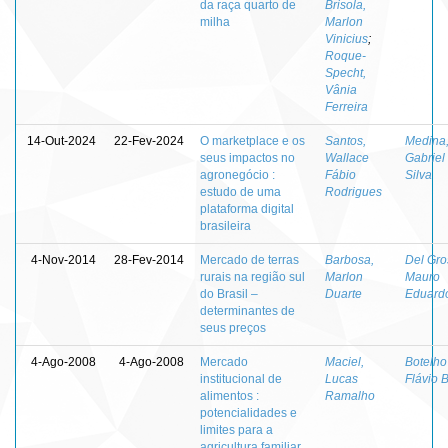
da raça quarto de
Brisola,
milha
Marlon
Vinicius
;
Roque-
Specht,
Vânia
Ferreira
14-Out-2024
22-Fev-2024
O marketplace e os
Santos,
Medina
seus impactos no
Wallace
Gabriel
agronegócio :
Fábio
Silva
estudo de uma
Rodrigues
plataforma digital
brasileira
4-Nov-2014
28-Fev-2014
Mercado de terras
Barbosa,
Del Gro
rurais na região sul
Marlon
Mauro
do Brasil –
Duarte
Eduard
determinantes de
seus preços
4-Ago-2008
4-Ago-2008
Mercado
Maciel,
Botelho 
institucional de
Lucas
Flávio 
alimentos :
Ramalho
potencialidades e
limites para a
agricultura familiar