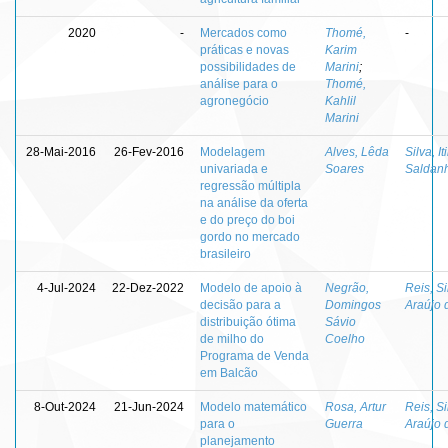
2020
-
Mercados como
Thomé,
-
práticas e novas
Karim
possibilidades de
Marini
;
análise para o
Thomé,
agronegócio
Kahlil
Marini
28-Mai-2016
26-Fev-2016
Modelagem
Alves, Lêda
Silva, I
univariada e
Soares
Saldan
regressão múltipla
na análise da oferta
e do preço do boi
gordo no mercado
brasileiro
4-Jul-2024
22-Dez-2022
Modelo de apoio à
Negrão,
Reis, Si
decisão para a
Domingos
Araújo 
distribuição ótima
Sávio
de milho do
Coelho
Programa de Venda
em Balcão
8-Out-2024
21-Jun-2024
Modelo matemático
Rosa, Artur
Reis, Si
para o
Guerra
Araújo 
planejamento