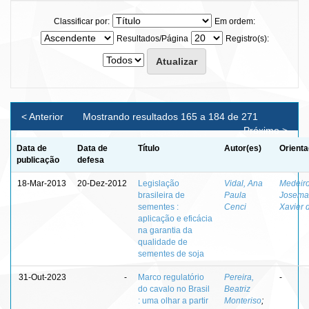
Classificar por:
Em ordem:
Resultados/Página
Registro(s):
< Anterior
Mostrando resultados 165 a 184 de 271
Próximo >
Data de
Data de
Título
Autor(es)
Orienta
publicação
defesa
18-Mar-2013
20-Dez-2012
Legislação
Vidal, Ana
Medeiro
brasileira de
Paula
Josema
sementes :
Cenci
Xavier 
aplicação e eficácia
na garantia da
qualidade de
sementes de soja
31-Out-2023
-
Marco regulatório
Pereira,
-
do cavalo no Brasil
Beatriz
: uma olhar a partir
Monteriso
;