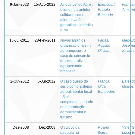
9-Jan-2023
15-Ago-2022
A nova Lei do Agro :
Bitencourt,
Fornazi
o fundo garantidor
Priscila
Armand
solidário como
Resende
alternativa às
garantias do crédito
rural
15-Jul-2011
28-Fev-2011
Novos arranjos
Farias,
Medeiro
organizacionais no
Adilson
Josema
agronegócio : o
Oliveira
Xavier 
caso do consórcio
de cooperativas
agropecuário
brasileiro
2-Out-2012
6-Jul-2012
O caso queijo do
França,
Balestro
serro como sistema
Olga
Moisés 
agroalimentar local
Eurípedes
- Sial :
complementaridade
entre produção
agroalimentar e
turismo
Dez-2008
Dez-2008
O cultivo da
Ruano
Valente
papoula na
Ibarra,
Lúcia 