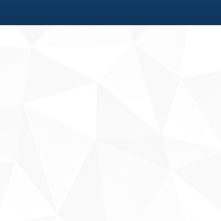
Fale conosco
Sobre