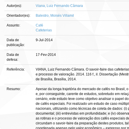
Autor(es):
Viana, Luiz Fernando Câmara
Orientador(es):
Balestro, Moisés Villamil
Assunto:
Café
Cafeterias
Data de
9-Jul-2014
publicação:
Data de
17-Fev-2014
defesa:
Referência:
VIANA, Luiz Fernando Câmara. O savoir-faire das cafeterias 
e processo de valoração. 2014. 116 f., il. Dissertação (M
de Brasília, Brasília, 2014.
Resumo:
Apesar da longa trajetória do mercado de cafés no Brasil, o
e, por conseguinte, carente de estudos, sobretudo em rela
cenário, este estudo teve como objetivo analisar o papel do 
de cafés especiais. Foi realizado um estudo de caso múltip
nacionais, utilizando como técnicas de coleta de dados: (i) p
documental; (iii) entrevistas em profundidade; e (iv) obser
as rotinas e o processo de valoração dos cafés especiais 
circundam o savoir-faire da preparação destes produtos, t
coordenada apenas pelo valor econômico – expresso por m