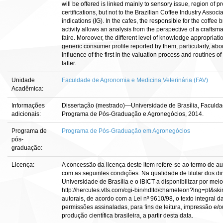
will be offered is linked mainly to sensory issue, region of 
certifications, but not to the Brazilian Coffee Industry Assoc
indications (IG). In the cafes, the responsible for the coffee
activity allows an analysis from the perspective of a craftsm
faire. Moreover, the different level of knowledge appropria
generic consumer profile reported by them, particularly, abou
influence of the first in the valuation process and routines 
latter.
Unidade
Faculdade de Agronomia e Medicina Veterinária (FAV)
Acadêmica:
Informações
Dissertação (mestrado)—Universidade de Brasília, Faculda
adicionais:
Programa de Pós-Graduação e Agronegócios, 2014.
Programa de
Programa de Pós-Graduação em Agronegócios
pós-
graduação:
Licença:
A concessão da licença deste item refere-se ao termo de a
com as seguintes condições: Na qualidade de titular dos dir
Universidade de Brasília e o IBICT a disponibilizar por meio
http://hercules.vtls.com/cgi-bin/ndltd/chameleon?lng=pt&sk
autorais, de acordo com a Lei nº 9610/98, o texto integral 
permissões assinaladas, para fins de leitura, impressão e/o
produção científica brasileira, a partir desta data.