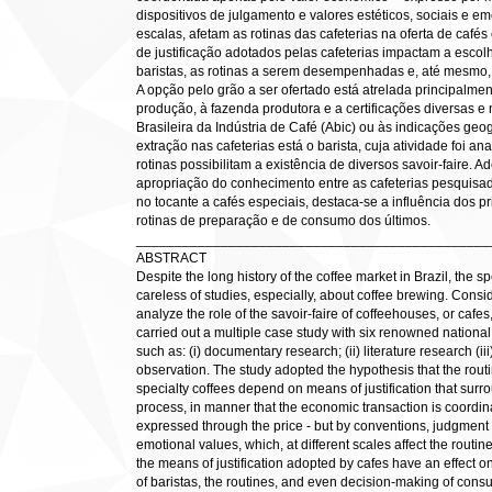
dispositivos de julgamento e valores estéticos, sociais e em
escalas, afetam as rotinas das cafeterias na oferta de cafés
de justificação adotados pelas cafeterias impactam a escol
baristas, as rotinas a serem desempenhadas e, até mesmo
A opção pelo grão a ser ofertado está atrelada principalmen
produção, à fazenda produtora e a certificações diversas e
Brasileira da Indústria de Café (Abic) ou às indicações geo
extração nas cafeterias está o barista, cuja atividade foi ana
rotinas possibilitam a existência de diversos savoir-faire. A
apropriação do conhecimento entre as cafeterias pesquisad
no tocante a cafés especiais, destaca-se a influência dos 
rotinas de preparação e de consumo dos últimos.
______________________________________________
ABSTRACT
Despite the long history of the coffee market in Brazil, the spe
careless of studies, especially, about coffee brewing. Consid
analyze the role of the savoir-faire of coffeehouses, or cafes,
carried out a multiple case study with six renowned national
such as: (i) documentary research; (ii) literature research (iii
observation. The study adopted the hypothesis that the rout
specialty coffees depend on means of justification that surro
process, in manner that the economic transaction is coordin
expressed through the price - but by conventions, judgment 
emotional values, which, at different scales affect the routi
the means of justification adopted by cafes have an effect on
of baristas, the routines, and even decision-making of cons