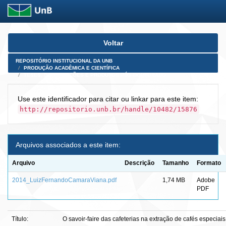
Skip
Voltar
navigation
REPOSITÓRIO INSTITUCIONAL DA UNB
PRODUÇÃO ACADÊMICA E CIENTÍFICA
TESES, DISSERTAÇÕES E PRODUTOS PÓS-DOUTORADO
Use este identificador para citar ou linkar para este item:
http://repositorio.unb.br/handle/10482/15876
Arquivos associados a este item:
Arquivo
Descrição
Tamanho
Formato
2014_LuizFernandoCamaraViana.pdf
1,74 MB
Adobe
PDF
Título:
O savoir-faire das cafeterias na extração de cafés especiais