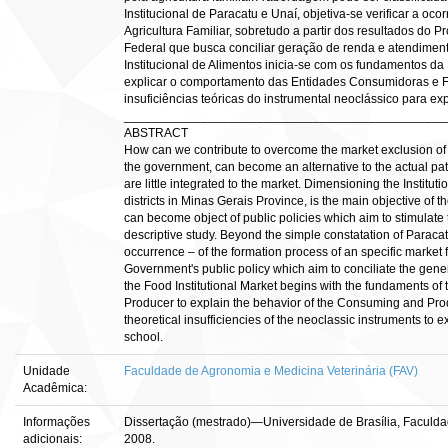
Institucional de Paracatu e Unaí, objetiva-se verificar a 
Agricultura Familiar, sobretudo a partir dos resultados do
Federal que busca conciliar geração de renda e atendimen
Institucional de Alimentos inicia-se com os fundamentos d
explicar o comportamento das Entidades Consumidoras e F
insuficiências teóricas do instrumental neoclássico para e
______________________________________________
ABSTRACT
How can we contribute to overcome the market exclusion of th
the government, can become an alternative to the actual patte
are little integrated to the market. Dimensioning the Institu
districts in Minas Gerais Province, is the main objective of t
can become object of public policies which aim to stimulat
descriptive study. Beyond the simple constatation of Paracatu 
occurrence – of the formation process of an specific market f
Government's public policy which aim to conciliate the genera
the Food Institutional Market begins with the fundaments of
Producer to explain the behavior of the Consuming and Produ
theoretical insufficiencies of the neoclassic instruments to
school.
Unidade
Faculdade de Agronomia e Medicina Veterinária (FAV)
Acadêmica:
Informações
Dissertação (mestrado)—Universidade de Brasília, Faculd
adicionais:
2008.