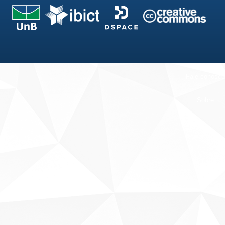
Fale conosco
Sobre