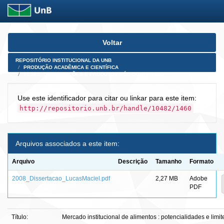
Skip
Voltar
navigation
REPOSITÓRIO INSTITUCIONAL DA UNB
PRODUÇÃO ACADÊMICA E CIENTÍFICA
TESES, DISSERTAÇÕES E PRODUTOS PÓS-DOUTORADO
Use este identificador para citar ou linkar para este item:
http://repositorio.unb.br/handle/10482/1460
Arquivos associados a este item:
Arquivo
Descrição
Tamanho
Formato
2008_Dissertacao_LucasMaciel.pdf
2,27 MB
Adobe
PDF
Título:
Mercado institucional de alimentos : potencialidades e limite