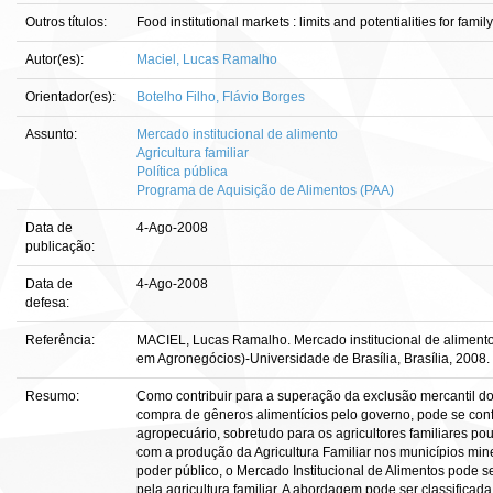
Outros títulos:
Food institutional markets : limits and potentialities for famil
Autor(es):
Maciel, Lucas Ramalho
Orientador(es):
Botelho Filho, Flávio Borges
Assunto:
Mercado institucional de alimento
Agricultura familiar
Política pública
Programa de Aquisição de Alimentos (PAA)
Data de
4-Ago-2008
publicação:
Data de
4-Ago-2008
defesa:
Referência:
MACIEL, Lucas Ramalho. Mercado institucional de alimentos: 
em Agronegócios)-Universidade de Brasília, Brasília, 2008.
Resumo:
Como contribuir para a superação da exclusão mercantil dos
compra de gêneros alimentícios pelo governo, pode se conf
agropecuário, sobretudo para os agricultores familiares po
com a produção da Agricultura Familiar nos municípios mine
poder público, o Mercado Institucional de Alimentos pode s
pela agricultura familiar. A abordagem pode ser classific