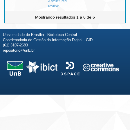
A structured
review
Mostrando resultados 1 a 6 de 6
Universidade de Brasília - Biblioteca Central
Coordenadoria de Gestão da Informação Digital - GID
(61) 3107-2683
repositorio@unb.br
Fale conosco
Sobre