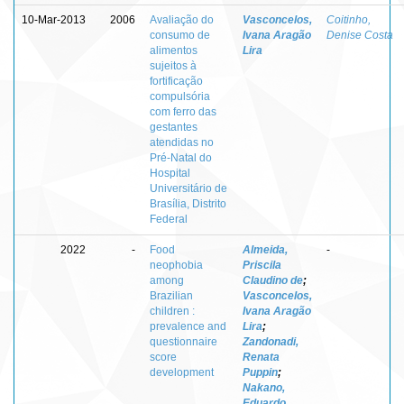
10-Mar-2013
2006
Avaliação do
Vasconcelos,
Coitinho,
consumo de
Ivana Aragão
Denise Costa
alimentos
Lira
sujeitos à
fortificação
compulsória
com ferro das
gestantes
atendidas no
Pré-Natal do
Hospital
Universitário de
Brasília, Distrito
Federal
2022
-
Food
Almeida,
-
neophobia
Priscila
among
Claudino de
;
Brazilian
Vasconcelos,
children :
Ivana Aragão
prevalence and
Lira
;
questionnaire
Zandonadi,
score
Renata
development
Puppin
;
Nakano,
Eduardo