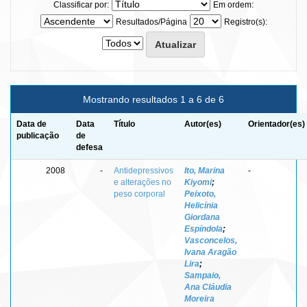
Classificar por:
Em ordem:
Resultados/Página
Registro(s):
Mostrando resultados 1 a 6 de 6
Data de
Data
Título
Autor(es)
Orientador(es)
publicação
de
defesa
2008
-
Antidepressivos
Ito, Marina
-
e alterações no
Kiyomi
;
peso corporal
Peixoto,
Helicínia
Giordana
Espíndola
;
Vasconcelos,
Ivana Aragão
Lira
;
Sampaio,
Ana Cláudia
Moreira