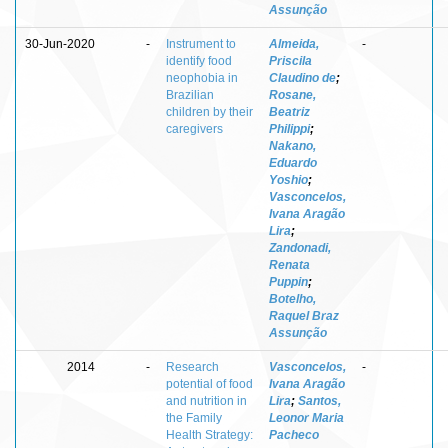
Assunção
30-Jun-2020
-
Instrument to
Almeida,
-
identify food
Priscila
neophobia in
Claudino de
;
Brazilian
Rosane,
children by their
Beatriz
caregivers
Philippi
;
Nakano,
Eduardo
Yoshio
;
Vasconcelos,
Ivana Aragão
Lira
;
Zandonadi,
Renata
Puppin
;
Botelho,
Raquel Braz
Assunção
2014
-
Research
Vasconcelos,
-
potential of food
Ivana Aragão
and nutrition in
Lira
;
Santos,
the Family
Leonor Maria
Health Strategy:
Pacheco