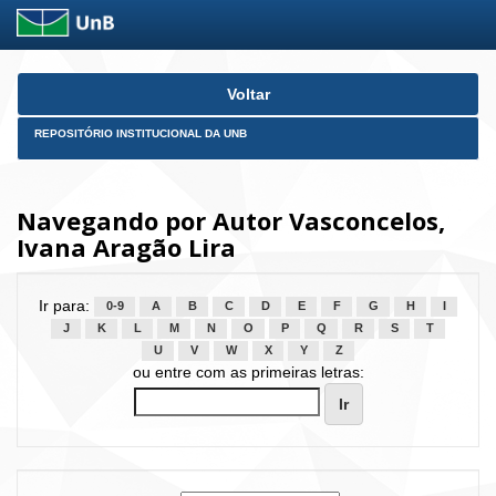
Skip
Voltar
navigation
REPOSITÓRIO INSTITUCIONAL DA UNB
Navegando por Autor Vasconcelos,
Ivana Aragão Lira
Ir para:
0-9
A
B
C
D
E
F
G
H
I
J
K
L
M
N
O
P
Q
R
S
T
U
V
W
X
Y
Z
ou entre com as primeiras letras: