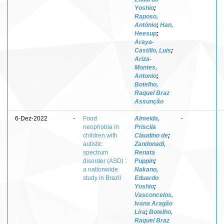
Yoshio
;
Raposo,
António
;
Han,
Heesup
;
Araya-
Castillo, Luis
;
Ariza-
Montes,
Antonio
;
Botelho,
Raquel Braz
Assunção
6-Dez-2022
-
Food
Almeida,
-
neophobia in
Priscila
children with
Claudino de
;
autistic
Zandonadi,
spectrum
Renata
disorder (ASD) :
Puppin
;
a nationwide
Nakano,
study in Brazil
Eduardo
Yoshio
;
Vasconcelos,
Ivana Aragão
Lira
;
Botelho,
Raquel Braz