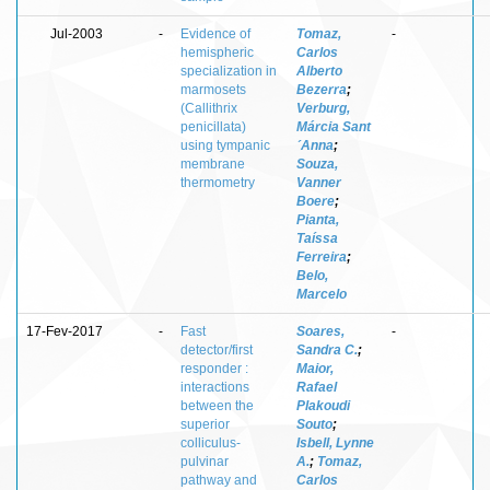
Jul-2003
-
Evidence of
Tomaz,
-
hemispheric
Carlos
specialization in
Alberto
marmosets
Bezerra
;
(Callithrix
Verburg,
penicillata)
Márcia Sant
using tympanic
´Anna
;
membrane
Souza,
thermometry
Vanner
Boere
;
Pianta,
Taíssa
Ferreira
;
Belo,
Marcelo
17-Fev-2017
-
Fast
Soares,
-
detector/first
Sandra C.
;
responder :
Maior,
interactions
Rafael
between the
Plakoudi
superior
Souto
;
colliculus-
Isbell, Lynne
pulvinar
A.
;
Tomaz,
pathway and
Carlos