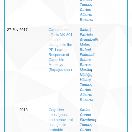
Tomaz,
Carlos
Alberto
Bezerra
27-Fev-2017
-
Cannabidiol
Saletti,
-
affects MK-801-
Patrícia
induced
Grandizoli
;
changes in the
Maior,
PPI Learned
Rafael
Response of
Plakoudi
Capuchin
Souto
;
Monkeys
Barros,
(Sapajus spp.)
Marília
;
Nishijo,
Hisao
;
Tomaz,
Carlos
Alberto
Bezerra
2013
-
Cognitive
Satler,
-
anosognosia
Corina
and behavioral
Elizabeth
;
changes in
Tomaz,
probable
Carlos