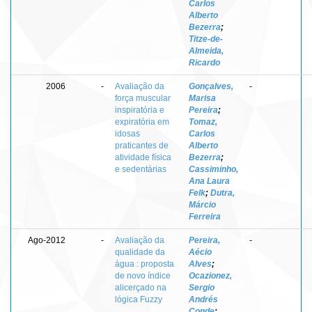
Carlos
Alberto
Bezerra
;
Titze-de-
Almeida,
Ricardo
2006
-
Avaliação da
Gonçalves,
-
força muscular
Marisa
inspiratória e
Pereira
;
expiratória em
Tomaz,
idosas
Carlos
praticantes de
Alberto
atividade física
Bezerra
;
e sedentárias
Cassiminho,
Ana Laura
Felk
;
Dutra,
Márcio
Ferreira
Ago-2012
-
Avaliação da
Pereira,
-
qualidade da
Aécio
água : proposta
Alves
;
de novo índice
Ocazionez,
alicerçado na
Sergio
lógica Fuzzy
Andrés
Conde
;