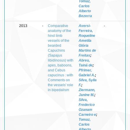
Tomaz,
Carlos
Alberto
Bezerra
2013
-
Comparative
Aversi-
-
anatomy of the
Ferreira,
hind limb
Roqueline
vessels of the
Ametila
bearded
Glória
Capuchins
Martins de
(Sapajus
Freitas
;
libidinosus) with
Abreu,
apes, baboons,
Tainá de
;
and Cebus
Pfrimer,
capucinus : with
Gabriel A.
;
Comments on
Silva, Sylla
the vessels' role
F.
;
in bipedalism
Ziermann,
Janine M.
;
Silva,
Frederico
Ozanam
Carneiro e
;
Tomaz,
Carlos
Alberto