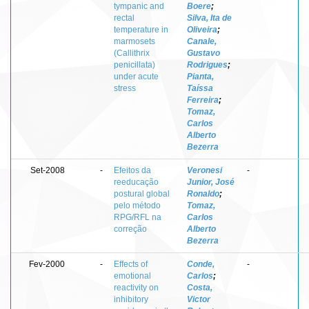
tympanic and
Boere
;
rectal
Silva, Ita de
temperature in
Oliveira
;
marmosets
Canale,
(Callithrix
Gustavo
penicillata)
Rodrigues
;
under acute
Pianta,
stress
Taíssa
Ferreira
;
Tomaz,
Carlos
Alberto
Bezerra
Set-2008
-
Efeitos da
Veronesi
-
reeducação
Junior, José
postural global
Ronaldo
;
pelo método
Tomaz,
RPG/RFL na
Carlos
correção
Alberto
Bezerra
Fev-2000
-
Effects of
Conde,
-
emotional
Carlos
;
reactivity on
Costa,
inhibitory
Victor