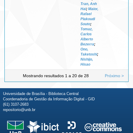
Tran, Anh
Hai
;
Maior,
Rafael
Plakoudi
Souto
;
Tomaz,
Carlos
Alberto
Bezerra
;
Ono,
Taketoshi
;
Nishijo,
Hisao
Mostrando resultados 1 a 20 de 28
Próximo >
Universidade de Brasília - Biblioteca Central
Coordenadoria de Gestão da Informação Digital - GID
(61) 3107-2683
repositorio@unb.br