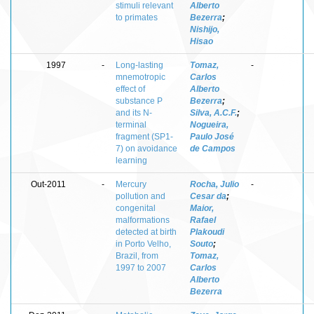
stimuli relevant
Alberto
to primates
Bezerra
;
Nishijo,
Hisao
1997
-
Long-lasting
Tomaz,
-
mnemotropic
Carlos
effect of
Alberto
substance P
Bezerra
;
and its N-
Silva, A.C.F.
;
terminal
Nogueira,
fragment (SP1-
Paulo José
7) on avoidance
de Campos
learning
Out-2011
-
Mercury
Rocha, Julio
-
pollution and
Cesar da
;
congenital
Maior,
malformations
Rafael
detected at birth
Plakoudi
in Porto Velho,
Souto
;
Brazil, from
Tomaz,
1997 to 2007
Carlos
Alberto
Bezerra