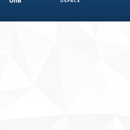
Fale conosco
Sobre