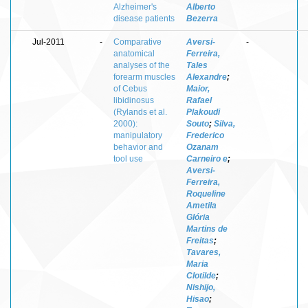
Alzheimer's
Alberto
disease patients
Bezerra
Jul-2011
-
Comparative
Aversi-
-
anatomical
Ferreira,
analyses of the
Tales
forearm muscles
Alexandre
;
of Cebus
Maior,
libidinosus
Rafael
(Rylands et al.
Plakoudi
2000):
Souto
;
Silva,
manipulatory
Frederico
behavior and
Ozanam
tool use
Carneiro e
;
Aversi-
Ferreira,
Roqueline
Ametila
Glória
Martins de
Freitas
;
Tavares,
Maria
Clotilde
;
Nishijo,
Hisao
;