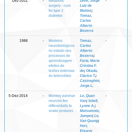
Dez-2011
-
Metabolic
Zeve, Jorge
-
surgery - cure
Luiz de
for type 2
Mattos
;
diabetes
Tomaz,
Carlos
Alberto
Bezerra
1988
-
Modelos
Tomaz,
-
neurobiológicos
Carlos
no estudo dos
Alberto
processos de
Bezerra
;
aprendizagem :
Faria, Maria
efeitos de
Cristina F.
lesões extensas
de
;
Okada,
do telencéfalo
Clarice T.
;
Castreghini,
Jorge L.
5-Dez-2014
-
Monkey pulvinar
Le, Quan
-
neurons fire
Van
;
Isbell,
differentially to
Lynne A.
;
snake postures
Matsumoto,
Jumpei
;
Le,
Van Quang
;
Hori,
Etsuro
;