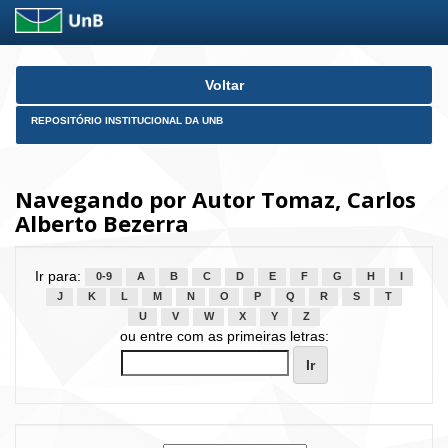
Skip
Voltar
navigation
REPOSITÓRIO INSTITUCIONAL DA UNB
Navegando por Autor Tomaz, Carlos
Alberto Bezerra
Ir para:
0-9
A
B
C
D
E
F
G
H
I
J
K
L
M
N
O
P
Q
R
S
T
U
V
W
X
Y
Z
ou entre com as primeiras letras: