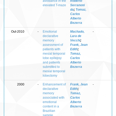
avoidance in the
Roberto
elevated T-maze
Serranoni
da
;
Tomaz,
Carlos
Alberto
Bezerra
Out-2010
-
Emotional
Machado,
-
declarative
Lara de
memory
Vecchi
;
assessment of
Frank, Jean
patients with
Edith
;
mesial temporal
Tomaz,
lobe epilepsy
Carlos
and patients
Alberto
submitted to
Bezerra
mesial temporal
lobectomy
2000
-
Enhancement of
Frank, Jean
-
declarative
Edith
;
memory
Tomaz,
associated with
Carlos
emotional
Alberto
content in a
Bezerra
Brazilian
sample