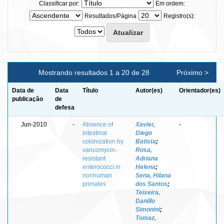
Classificar por:
Em ordem:
Resultados/Página
Registro(s):
Mostrando resultados 1 a 20 de 28
Próximo >
Data de
Data
Título
Autor(es)
Orientador(es)
publicação
de
defesa
Jun-2010
-
Absence of
Xavier,
-
intestinal
Diego
colonization by
Batista
;
vancomycin-
Rosa,
resistant
Adriana
enterococci in
Helena
;
nonhuman
Sena, Hilana
primates
dos Santos
;
Teixeira,
Danillo
Simonini
;
Tomaz,