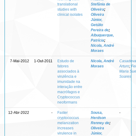
translational
Stefânia de
studies with
Oliveira
;
clinical isolates
Oliveira
Júnior,
Getúlio
Pereira de
;
Albuquerque,
Patrícia
;
Nicola, André
Moraes
7-Mai-2012
1-Out-2011
Estudo de
Nicola, André
Casadeval
fatores
Moraes
Arturo
;
Fel
associados à
Maria Sue
virulência e
Soares
imunidade na
interação entre
macrófagos e
Cryptococcus
neoformans
12-Abr-2022
-
Faster
Sousa,
-
cryptococcus
Herdson
melanization
Renney de
;
increases
Oliveira
virulence in
Júnior,