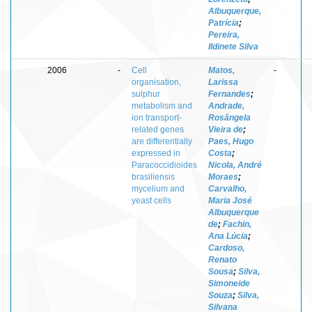
Albuquerque,
Patrícia
;
Pereira,
Ildinete Silva
2006
-
Cell
Matos,
-
organisation,
Larissa
sulphur
Fernandes
;
metabolism and
Andrade,
ion transport-
Rosângela
related genes
Vieira de
;
are differentially
Paes, Hugo
expressed in
Costa
;
Paracoccidioides
Nicola, André
brasiliensis
Moraes
;
mycelium and
Carvalho,
yeast cells
Maria José
Albuquerque
de
;
Fachin,
Ana Lúcia
;
Cardoso,
Renato
Sousa
;
Silva,
Simoneide
Souza
;
Silva,
Silvana