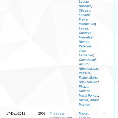
Letícia
Barboza
;
Oliveira,
Fabiana
Freire
Mendes de
;
Lessa,
Gustavo
Meirelles
;
Riasco
Palacios,
Juan
Fernando
;
Casadevall,
Arturo
;
Albuquerque,
Patrícia
;
Felipe, Maria
Sueli Soares
;
Piazza,
Roxane
Maria Fontes
;
Nicola, André
Moraes
17-Dez-2012
2008
The stress
Matos,
-
responsive and
Larissa