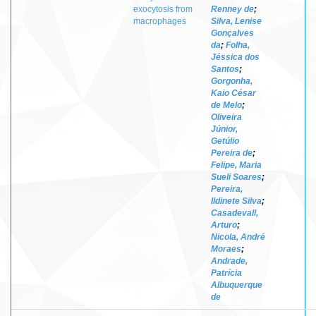
exocytosis from
Renney de
;
macrophages
Silva, Lenise
Gonçalves
da
;
Folha,
Jéssica dos
Santos
;
Gorgonha,
Kaio César
de Melo
;
Oliveira
Júnior,
Getúlio
Pereira de
;
Felipe, Maria
Sueli Soares
;
Pereira,
Ildinete Silva
;
Casadevall,
Arturo
;
Nicola, André
Moraes
;
Andrade,
Patrícia
Albuquerque
de