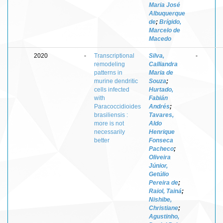
Maria José
Albuquerque
de
;
Brígido,
Marcelo de
Macedo
2020
-
Transcriptional
Silva,
-
remodeling
Calliandra
patterns in
Maria de
murine dendritic
Souza
;
cells infected
Hurtado,
with
Fabián
Paracoccidioides
Andrés
;
brasiliensis :
Tavares,
more is not
Aldo
necessarily
Henrique
better
Fonseca
Pacheco
;
Oliveira
Júnior,
Getúlio
Pereira de
;
Raiol, Tainá
;
Nishibe,
Christiane
;
Agustinho,