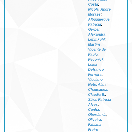
Costa
;
Nicola, André
Moraes
;
Albuquerque,
Patrícia
;
Gerber,
Alexandra
Lehmkuhl
;
Martins,
Vicente de
Paulo
;
Peconick,
Luísa
Defranco
Ferreira
;
Viggiano
Neto, Alan
;
Chaucanez,
Claudia B.
;
Silva, Patrícia
Alves
;
Cunha,
Oberdan L.
;
Oliveira,
Fabiana
Freire