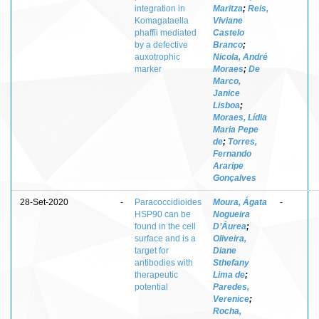
integration in
Maritza
;
Reis,
Komagataella
Viviane
phaffii mediated
Castelo
by a defective
Branco
;
auxotrophic
Nicola, André
marker
Moraes
;
De
Marco,
Janice
Lisboa
;
Moraes, Lídia
Maria Pepe
de
;
Torres,
Fernando
Araripe
Gonçalves
28-Set-2020
-
Paracoccidioides
Moura, Ágata
-
HSP90 can be
Nogueira
found in the cell
D’Áurea
;
surface and is a
Oliveira,
target for
Diane
antibodies with
Sthefany
therapeutic
Lima de
;
potential
Paredes,
Verenice
;
Rocha,