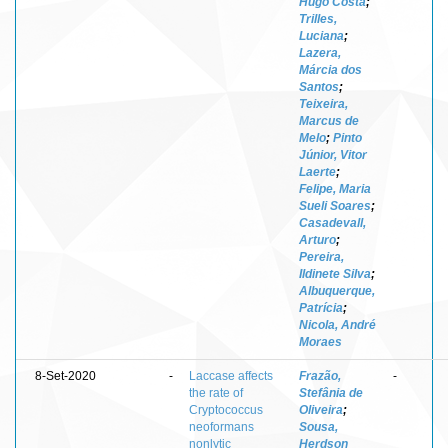
Hugo Costa
;
Trilles,
Luciana
;
Lazera,
Márcia dos
Santos
;
Teixeira,
Marcus de
Melo
;
Pinto
Júnior, Vitor
Laerte
;
Felipe, Maria
Sueli Soares
;
Casadevall,
Arturo
;
Pereira,
Ildinete Silva
;
Albuquerque,
Patrícia
;
Nicola, André
Moraes
8-Set-2020
-
Laccase affects
Frazão,
-
the rate of
Stefânia de
Cryptococcus
Oliveira
;
neoformans
Sousa,
nonlytic
Herdson