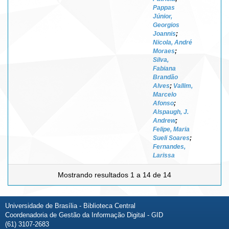
Pappas
Júnior,
Georgios
Joannis
;
Nicola, André
Moraes
;
Silva,
Fabiana
Brandão
Alves
;
Vallim,
Marcelo
Afonso
;
Alspaugh, J.
Andrew
;
Felipe, Maria
Sueli Soares
;
Fernandes,
Larissa
Mostrando resultados 1 a 14 de 14
Universidade de Brasília - Biblioteca Central
Coordenadoria de Gestão da Informação Digital - GID
(61) 3107-2683