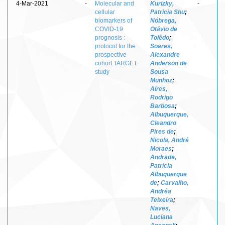
4-Mar-2021
-
Molecular and
Kurizky,
-
cellular
Patricia Shu
;
biomarkers of
Nóbrega,
COVID-19
Otávio de
prognosis :
Tolêdo
;
protocol for the
Soares,
prospective
Alexandre
cohort TARGET
Anderson de
study
Sousa
Munhoz
;
Aires,
Rodrigo
Barbosa
;
Albuquerque,
Cleandro
Pires de
;
Nicola, André
Moraes
;
Andrade,
Patrícia
Albuquerque
de
;
Carvalho,
Andréa
Teixeira
;
Naves,
Luciana