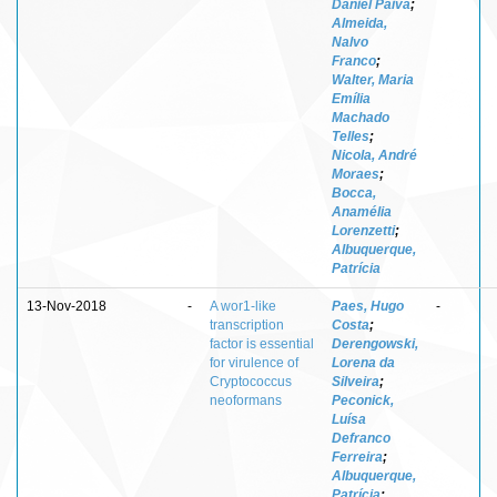
Daniel Paiva
;
Almeida,
Nalvo
Franco
;
Walter, Maria
Emília
Machado
Telles
;
Nicola, André
Moraes
;
Bocca,
Anamélia
Lorenzetti
;
Albuquerque,
Patrícia
13-Nov-2018
-
A wor1-like
Paes, Hugo
-
transcription
Costa
;
factor is essential
Derengowski,
for virulence of
Lorena da
Cryptococcus
Silveira
;
neoformans
Peconick,
Luísa
Defranco
Ferreira
;
Albuquerque,
Patrícia
;