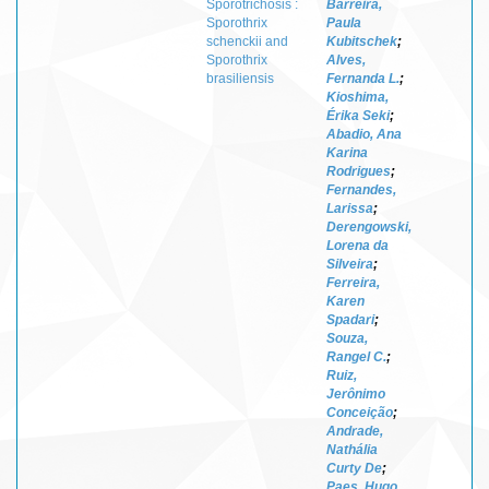
Sporotrichosis :
Barreira,
Sporothrix
Paula
schenckii and
Kubitschek
;
Sporothrix
Alves,
brasiliensis
Fernanda L.
;
Kioshima,
Érika Seki
;
Abadio, Ana
Karina
Rodrigues
;
Fernandes,
Larissa
;
Derengowski,
Lorena da
Silveira
;
Ferreira,
Karen
Spadari
;
Souza,
Rangel C.
;
Ruiz,
Jerônimo
Conceição
;
Andrade,
Nathália
Curty De
;
Paes, Hugo