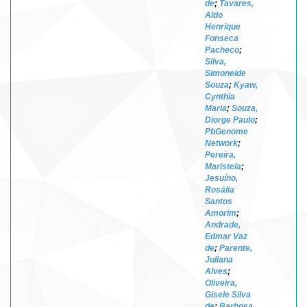
de
;
Tavares,
Aldo
Henrique
Fonseca
Pacheco
;
Silva,
Simoneide
Souza
;
Kyaw,
Cynthia
Maria
;
Souza,
Diorge Paulo
;
PbGenome
Network
;
Pereira,
Maristela
;
Jesuíno,
Rosália
Santos
Amorim
;
Andrade,
Edmar Vaz
de
;
Parente,
Juliana
Alves
;
Oliveira,
Gisele Silva
de
;
Barbosa,