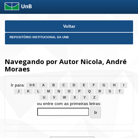
Skip
Voltar
navigation
REPOSITÓRIO INSTITUCIONAL DA UNB
Navegando por Autor Nicola, André
Moraes
Ir para:
0-9
A
B
C
D
E
F
G
H
I
J
K
L
M
N
O
P
Q
R
S
T
U
V
W
X
Y
Z
ou entre com as primeiras letras: