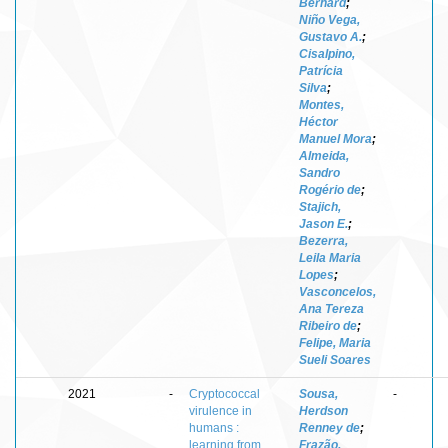
Bernard
;
Niño Vega,
Gustavo A.
;
Cisalpino,
Patrícia
Silva
;
Montes,
Héctor
Manuel Mora
;
Almeida,
Sandro
Rogério de
;
Stajich,
Jason E.
;
Bezerra,
Leila Maria
Lopes
;
Vasconcelos,
Ana Tereza
Ribeiro de
;
Felipe, Maria
Sueli Soares
2021
-
Cryptococcal
Sousa,
-
virulence in
Herdson
humans :
Renney de
;
learning from
Frazão,