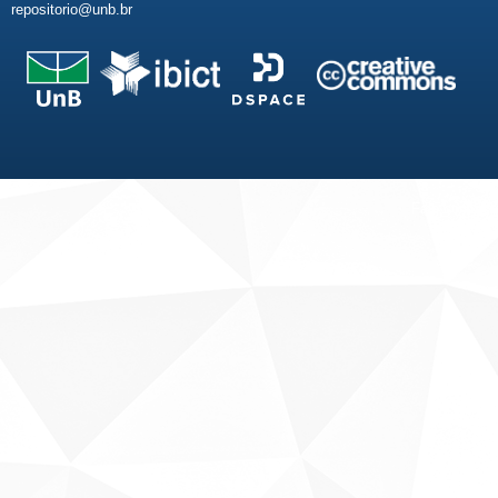
repositorio@unb.br
Fale conosco
Sobre