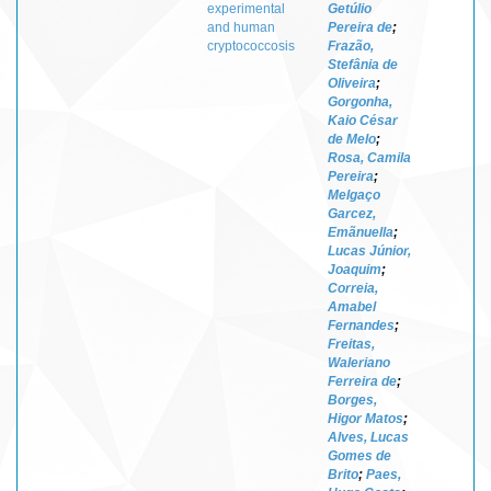
experimental
Getúlio
and human
Pereira de
;
cryptococcosis
Frazão,
Stefânia de
Oliveira
;
Gorgonha,
Kaio César
de Melo
;
Rosa, Camila
Pereira
;
Melgaço
Garcez,
Emãnuella
;
Lucas Júnior,
Joaquim
;
Correia,
Amabel
Fernandes
;
Freitas,
Waleriano
Ferreira de
;
Borges,
Higor Matos
;
Alves, Lucas
Gomes de
Brito
;
Paes,