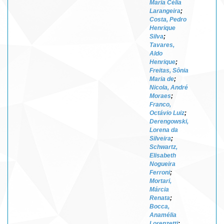
Maria Célia
Larangeira
;
Costa, Pedro
Henrique
Silva
;
Tavares,
Aldo
Henrique
;
Freitas, Sônia
Maria de
;
Nicola, André
Moraes
;
Franco,
Octávio Luiz
;
Derengowski,
Lorena da
Silveira
;
Schwartz,
Elisabeth
Nogueira
Ferroni
;
Mortari,
Márcia
Renata
;
Bocca,
Anamélia
Lorenzetti
;