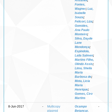
Ansaneli
;
Fontes,
Wagner
;
Luz,
Isabelle
Souza
;
Felicori, Liza
;
Gomides,
Ana Paulo
Monteiro
;
Silva, Dayde
Lane
Mendonça
;
Espindola,
Laila Salmen
;
Martins Filho,
Olindo Assis
;
Lima, Sheila
Maria
Barbosa de
;
Mota, Licia
Maria
Henrique
;
Gomes, Ciro
Martins
8-Jun-2017
-
Multicopy
Ocampo
-
plasmid
Betancur,