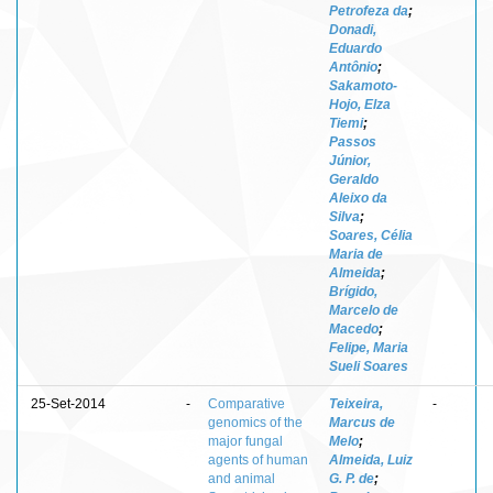
Petrofeza da
;
Donadi,
Eduardo
Antônio
;
Sakamoto-
Hojo, Elza
Tiemi
;
Passos
Júnior,
Geraldo
Aleixo da
Silva
;
Soares, Célia
Maria de
Almeida
;
Brígido,
Marcelo de
Macedo
;
Felipe, Maria
Sueli Soares
25-Set-2014
-
Comparative
Teixeira,
-
genomics of the
Marcus de
major fungal
Melo
;
agents of human
Almeida, Luiz
and animal
G. P. de
;