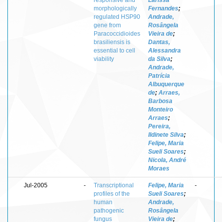
morphologically
Fernandes
;
regulated HSP90
Andrade,
gene from
Rosângela
Paracoccidioides
Vieira de
;
brasiliensis is
Dantas,
essential to cell
Alessandra
viability
da Silva
;
Andrade,
Patrícia
Albuquerque
de
;
Arraes,
Barbosa
Monteiro
Arraes
;
Pereira,
Ildinete Silva
;
Felipe, Maria
Sueli Soares
;
Nicola, André
Moraes
Jul-2005
-
Transcriptional
Felipe, Maria
-
profiles of the
Sueli Soares
;
human
Andrade,
pathogenic
Rosângela
fungus
Vieira de
;