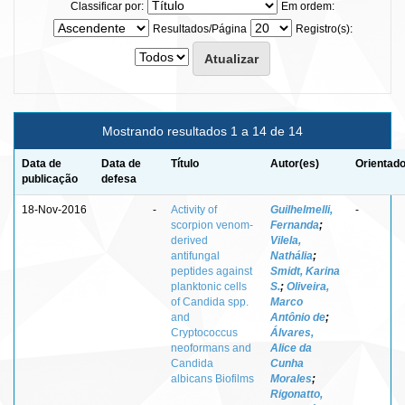
Classificar por:
Em ordem:
Resultados/Página
Registro(s):
Mostrando resultados 1 a 14 de 14
Data de
Data de
Título
Autor(es)
Orientado
publicação
defesa
18-Nov-2016
-
Activity of
Guilhelmelli,
-
scorpion venom-
Fernanda
;
derived
Vilela,
antifungal
Nathália
;
peptides against
Smidt, Karina
planktonic cells
S.
;
Oliveira,
of Candida spp.
Marco
and
Antônio de
;
Cryptococcus
Álvares,
neoformans and
Alice da
Candida
Cunha
albicans Biofilms
Morales
;
Rigonatto,