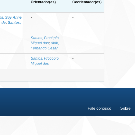
Orientador(es)
Coorientador(es)
ns, Suy Anne
-
-
s de
;
Santos,
Santos, Procópio
-
Miguel dos
;
Abib,
Fernando Cesar
Santos, Procópio
-
Miguel dos
Fale conosco
Sobre