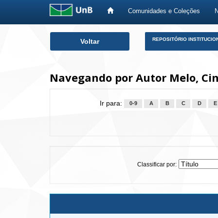
Comunidades e Coleções
Skip
REPOSITÓRIO INSTITUCIO
Voltar
navigation
Navegando por Autor Melo, Ci
Ir para:
0-9
A
B
C
D
E
Classificar por: