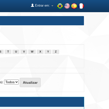
Entrar em:
S
T
U
V
W
X
Y
Z
s):