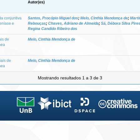
Autor(es)
da conjuntiva
Santos, Procópio Miguel dos
;
Melo, Cinthia Mendonça de
;
Marti
eníase e
Rebouças
;
Chaves, Adriano de Almeida
;
Sá, Débora Silva Pire
Regina Candido Ribeiro dos
ais de
Melo, Cinthia Mendonça de
nea
iais de
Melo, Cinthia Mendonça de
nea
Mostrando resultados 1 a 3 de 3