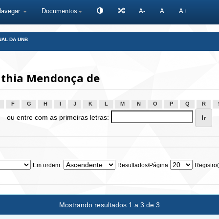
Navegar
Documentos
A-
A
A+
NAL DA UNB
nthia Mendonça de
F
G
H
I
J
K
L
M
N
O
P
Q
R
ou entre com as primeiras letras:
Em ordem:
Resultados/Página
Registro(
Mostrando resultados 1 a 3 de 3