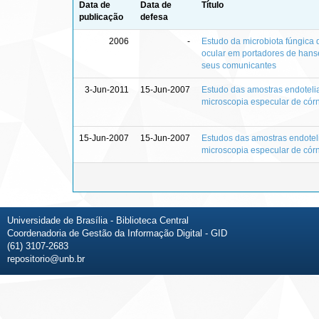
Data de
Data de
Título
publicação
defesa
2006
-
Estudo da microbiota fúngica 
ocular em portadores de hans
seus comunicantes
3-Jun-2011
15-Jun-2007
Estudo das amostras endoteli
microscopia especular de cór
15-Jun-2007
15-Jun-2007
Estudos das amostras endotel
microscopia especular de cór
Universidade de Brasília - Biblioteca Central
Coordenadoria de Gestão da Informação Digital - GID
(61) 3107-2683
repositorio@unb.br