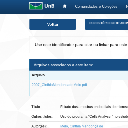
Comunidades e Coleções
Skip
REPOSITÓRIO INSTITUCIO
Voltar
navigation
Use este identificador para citar ou linkar para este
Arquivos associados a este item:
Arquivo
2007_CinthiaMendoncadeMelo.pdf
Título:
Estudo das amostras endoteliais de micros
Outros títulos:
Uso do programa "Cells Analyser" no estud
Autor(es):
Melo, Cinthia Mendonça de