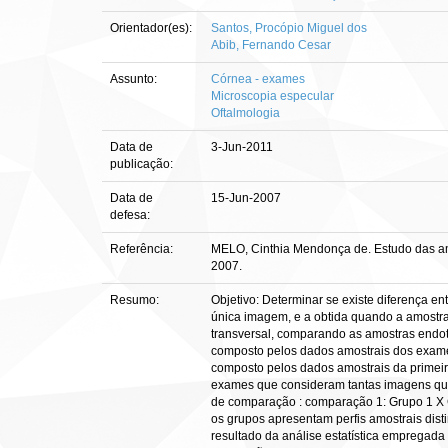
Orientador(es):
Santos, Procópio Miguel dos
Abib, Fernando Cesar
Assunto:
Córnea - exames
Microscopia especular
Oftalmologia
Data de
3-Jun-2011
publicação:
Data de
15-Jun-2007
defesa:
Referência:
MELO, Cinthia Mendonça de. Estudo das amo
2007.
Resumo:
Objetivo: Determinar se existe diferença e
única imagem, e a obtida quando a amostrag
transversal, comparando as amostras endote
composto pelos dados amostrais dos exames
composto pelos dados amostrais da primeir
exames que consideram tantas imagens quan
de comparação : comparação 1: Grupo 1 X 
os grupos apresentam perfis amostrais dist
resultado da análise estatística empregada