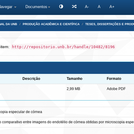
Navegar
Documentos
A-
A
A+
NAL DA UNB
PRODUÇÃO ACADÊMICA E CIENTÍFICA
TESES, DISSERTAÇÕES E PRO
 item:
http://repositorio.unb.br/handle/10482/8196
Descrição
Tamanho
Formato
2,99 MB
Adobe PDF
copia especular de córnea
o comparativo entre imagens do endotélio de córnea obtidas por microscopia espe