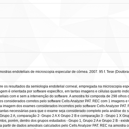
stras endoteliais de microscopia especular de córnea. 2007. 95 f. Tese (Doutorad
ntre os resultados da semiologia endotelial corneal, empregada na microscopia es
em é orientada por software específico, em tantas imagens e células quanto indi
liais com e sem a intervenção do software. A amostra foi composta de 298 olhos d
 considerados corretos pelo software Cells Analyzer PAT. REC com 1 imagens e G
a imagem dos exames considerados incorretos pelo software Cells Analyzer PAT. 
tas necessárias para que o exame seja considerado completo pela análise do soft
Grupo 2 A; comparação 2- Grupo 2 A X Grupo 2 B e comparação 3 - Grupo 1 X Gru
intos, porém, dentro dos grupos estudados - Grupo 1, Grupo 2 A e Grupo 2 B - exi
 a partir de dados amostrais calculados pelo Cells Analyzer PAT. REC na amostra