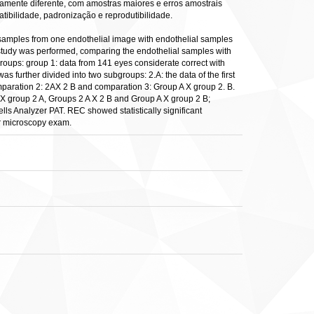
amente diferente, com amostras maiores e erros amostrais
ibilidade, padronização e reprodutibilidade.
 samples from one endothelial image with endothelial samples
 study was performed, comparing the endothelial samples with
groups: group 1: data from 141 eyes considerate correct with
 further divided into two subgroups: 2.A: the data of the first
paration 2: 2AX 2 B and comparation 3: Group A X group 2. B.
 1 X group 2 A, Groups 2 A X 2 B and Group A X group 2 B;
lls Analyzer PAT. REC showed statistically significant
ar microscopy exam.