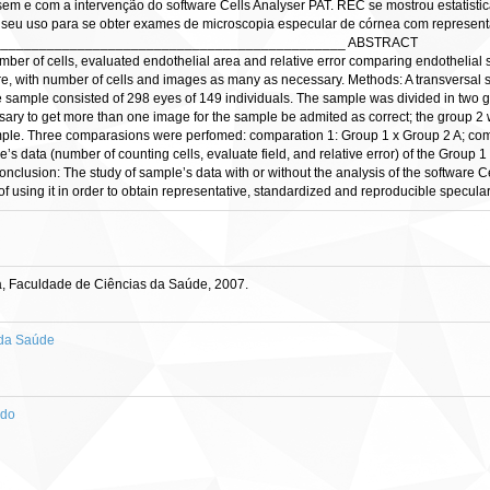
em e com a intervenção do software Cells Analyser PAT. REC se mostrou estatistic
seu uso para se obter exames de microscopia especular de córnea com representat
______________________________________________ ABSTRACT
ber of cells, evaluated endothelial area and relative error comparing endothelial
are, with number of cells and images as many as necessary. Methods: A transversal
he sample consisted of 298 eyes of 149 individuals. The sample was divided in two 
ry to get more than one image for the sample be admited as correct; the group 2 was
mple. Three comparasions were perfomed: comparation 1: Group 1 x Group 2 A; com
e’s data (number of counting cells, evaluate field, and relative error) of the Group
clusion: The study of sample’s data with or without the analysis of the software Ce
of using it in order to obtain representative, standardized and reproducible specul
a, Faculdade de Ciências da Saúde, 2007.
 da Saúde
ado