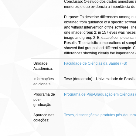
Conclusão: O estudo dos dados amostrais s
menores, o que evidencia a importância do 
_________________________________
Purpose: To describe differences among num
obtained from guidance of a specific softw
and without intervention of the software. T
one image; group 2: in 157 eyes was necessa
image and group 2. B: data of complete sa
Results: The statistic comparations of sampl
showed that groups had different sample. Con
differences showing clearly the importance 
Unidade
Faculdade de Ciências da Saúde (FS)
Acadêmica:
Informações
Tese (doutorado)—Universidade de Brasíli
adicionais:
Programa de
Programa de Pós-Graduação em Ciências
pós-
graduação:
Aparece nas
Teses, dissertações e produtos pós-doutor
coleções: