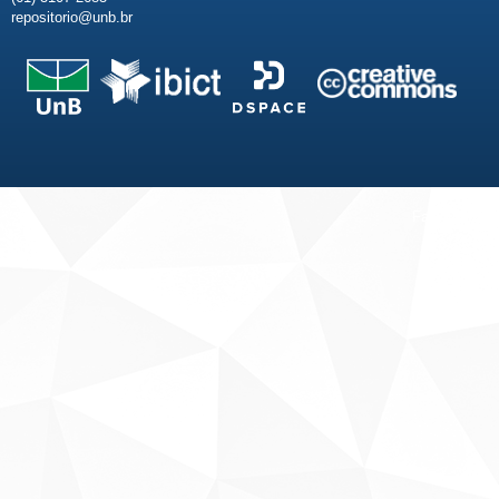
repositorio@unb.br
Fale conosco
Sobre