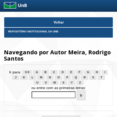
Skip
Voltar
navigation
REPOSITÓRIO INSTITUCIONAL DA UNB
Navegando por Autor Meira, Rodrigo
Santos
Ir para:
0-9
A
B
C
D
E
F
G
H
I
J
K
L
M
N
O
P
Q
R
S
T
U
V
W
X
Y
Z
ou entre com as primeiras letras: