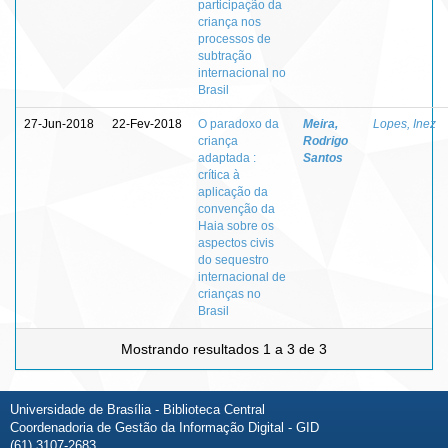
participação da
criança nos
processos de
subtração
internacional no
Brasil
27-Jun-2018
22-Fev-2018
O paradoxo da
Meira,
Lopes, Inez
criança
Rodrigo
adaptada :
Santos
crítica à
aplicação da
convenção da
Haia sobre os
aspectos civis
do sequestro
internacional de
crianças no
Brasil
Mostrando resultados 1 a 3 de 3
Universidade de Brasília - Biblioteca Central
Coordenadoria de Gestão da Informação Digital - GID
(61) 3107-2683