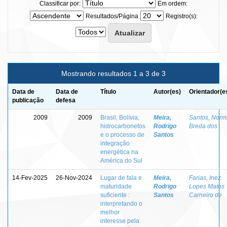
Classificar por:
Em ordem:
Resultados/Página
Registro(s):
Mostrando resultados 1 a 3 de 3
Data de
Data de
Título
Autor(es)
Orientador(e
publicação
defesa
2009
2009
Brasil, Bolívia,
Meira,
Santos, Norm
hidrocarbonetos
Rodrigo
Breda dos
e o processo de
Santos
integração
energética na
América do Sul
14-Fev-2025
26-Nov-2024
Lugar de fala e
Meira,
Farias, Inez
maturidade
Rodrigo
Lopes Matos
suficiente :
Santos
Carneiro de
interpretando o
melhor
interesse pela