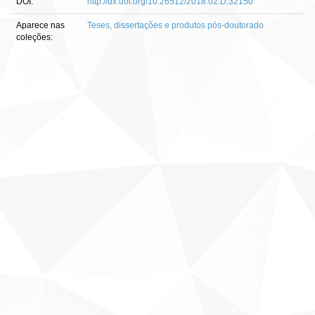
DOI:
http://dx.doi.org/10.26512/2018.02.D.32150
Aparece nas
Teses, dissertações e produtos pós-doutorado
coleções: