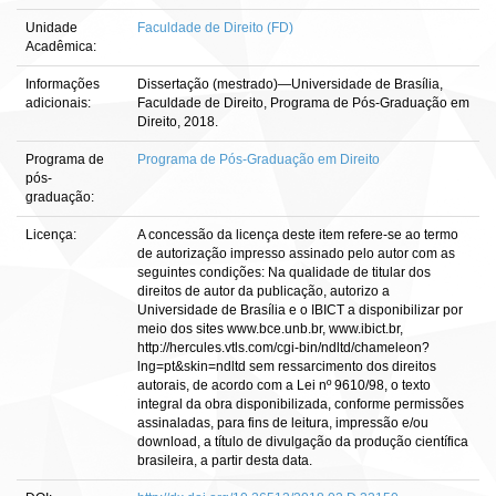
Unidade
Faculdade de Direito (FD)
Acadêmica:
Informações
Dissertação (mestrado)—Universidade de Brasília,
adicionais:
Faculdade de Direito, Programa de Pós-Graduação em
Direito, 2018.
Programa de
Programa de Pós-Graduação em Direito
pós-
graduação:
Licença:
A concessão da licença deste item refere-se ao termo
de autorização impresso assinado pelo autor com as
seguintes condições: Na qualidade de titular dos
direitos de autor da publicação, autorizo a
Universidade de Brasília e o IBICT a disponibilizar por
meio dos sites www.bce.unb.br, www.ibict.br,
http://hercules.vtls.com/cgi-bin/ndltd/chameleon?
lng=pt&skin=ndltd sem ressarcimento dos direitos
autorais, de acordo com a Lei nº 9610/98, o texto
integral da obra disponibilizada, conforme permissões
assinaladas, para fins de leitura, impressão e/ou
download, a título de divulgação da produção científica
brasileira, a partir desta data.