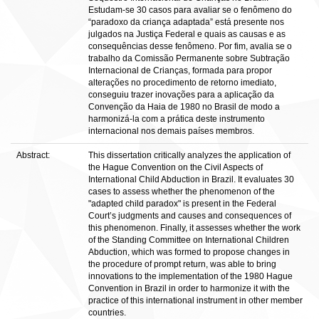
Estudam-se 30 casos para avaliar se o fenômeno do
“paradoxo da criança adaptada” está presente nos
julgados na Justiça Federal e quais as causas e as
consequências desse fenômeno. Por fim, avalia se o
trabalho da Comissão Permanente sobre Subtração
Internacional de Crianças, formada para propor
alterações no procedimento de retorno imediato,
conseguiu trazer inovações para a aplicação da
Convenção da Haia de 1980 no Brasil de modo a
harmonizá-la com a prática deste instrumento
internacional nos demais países membros.
Abstract:
This dissertation critically analyzes the application of
the Hague Convention on the Civil Aspects of
International Child Abduction in Brazil. It evaluates 30
cases to assess whether the phenomenon of the
"adapted child paradox" is present in the Federal
Court’s judgments and causes and consequences of
this phenomenon. Finally, it assesses whether the work
of the Standing Committee on International Children
Abduction, which was formed to propose changes in
the procedure of prompt return, was able to bring
innovations to the implementation of the 1980 Hague
Convention in Brazil in order to harmonize it with the
practice of this international instrument in other member
countries.