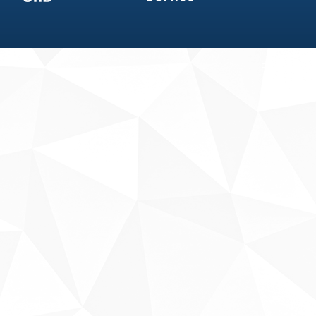
Fale conosco
Sobre