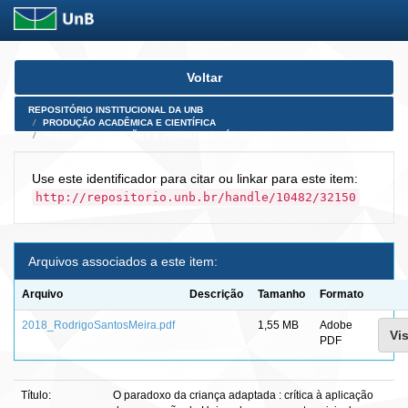
Skip
Voltar
navigation
REPOSITÓRIO INSTITUCIONAL DA UNB
PRODUÇÃO ACADÊMICA E CIENTÍFICA
TESES, DISSERTAÇÕES E PRODUTOS PÓS-DOUTORADO
Use este identificador para citar ou linkar para este item:
http://repositorio.unb.br/handle/10482/32150
Arquivos associados a este item:
Arquivo
Descrição
Tamanho
Formato
2018_RodrigoSantosMeira.pdf
1,55 MB
Adobe
Vis
PDF
Título:
O paradoxo da criança adaptada : crítica à aplicação