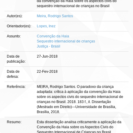
da convenção da Haia sobre os aspectos civis do
sequestro internacional de crianças no Brasil
Autor(es):
Meira, Rodrigo Santos
Orientador(es):
Lopes, Inez
Assunto:
Convenção da Haia
Sequestro internacional de crianças
Justiça - Brasil
Data de
27-Jun-2018
publicação:
Data de
22-Fev-2018
defesa:
Referência:
MEIRA, Rodrigo Santos. O paradoxo da criança
adaptada: crítica à aplicação da convenção da Haia
sobre os aspectos civis do sequestro internacional de
crianças no Brasil. 2018. 183 f., il. Dissertação
(Mestrado em Direito)—Universidade de Brasília,
Brasília, 2018.
Resumo:
Esta dissertação analisa criticamente a aplicação da
Convenção da Haia sobre os Aspectos Civis do
Sequestro Internacional de Crianças no Brasil.