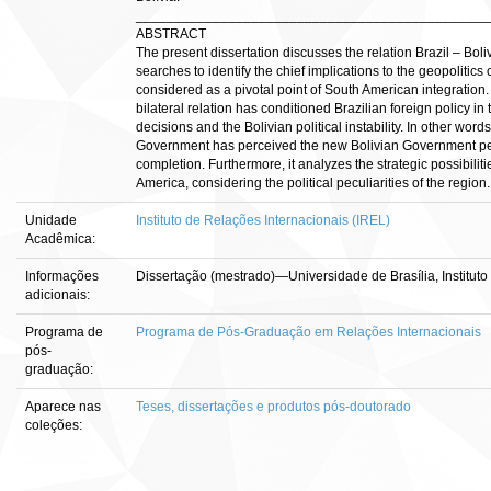
______________________________________________
ABSTRACT
The present dissertation discusses the relation Brazil – Bol
searches to identify the chief implications to the geopolitics
considered as a pivotal point of South American integration. It
bilateral relation has conditioned Brazilian foreign policy i
decisions and the Bolivian political instability. In other wor
Government has perceived the new Bolivian Government perf
completion. Furthermore, it analyzes the strategic possibilit
America, considering the political peculiarities of the region.
Unidade
Instituto de Relações Internacionais (IREL)
Acadêmica:
Informações
Dissertação (mestrado)—Universidade de Brasília, Instituto
adicionais:
Programa de
Programa de Pós-Graduação em Relações Internacionais
pós-
graduação:
Aparece nas
Teses, dissertações e produtos pós-doutorado
coleções: