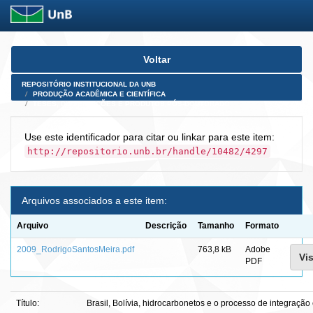
Skip
Voltar
navigation
REPOSITÓRIO INSTITUCIONAL DA UNB
PRODUÇÃO ACADÊMICA E CIENTÍFICA
TESES, DISSERTAÇÕES E PRODUTOS PÓS-DOUTORADO
Use este identificador para citar ou linkar para este item:
http://repositorio.unb.br/handle/10482/4297
Arquivos associados a este item:
Arquivo
Descrição
Tamanho
Formato
2009_RodrigoSantosMeira.pdf
763,8 kB
Adobe
Vis
PDF
Título:
Brasil, Bolívia, hidrocarbonetos e o processo de integração