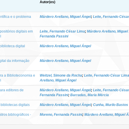
Autor(es)
ntífica e o problema
Márdero Arellano, Miguel Ángel
;
Leite, Fernando Césa
positórios digitais em
Leite, Fernando César Lima
;
Márdero Arellano, Miguel
l
Fernanda Passini
iblioteca digital
Márdero Arellano, Miguel Ángel
gital da informação
Márdero Arellano, Miguel Ángel
ara a Biblioteconomia e
Weitzel, Simone da Rocha
;
Leite, Fernando César Lim
l
Arellano, Miguel Ángel
ara editores de
Márdero Arellano, Miguel Ángel
;
Leite, Fernando Césa
Fernanda Passini
;
Barradas, Maria Mércia
ibliotecas digitais
Márdero Arellano, Miguel Ángel
;
Cunha, Murilo Bastos
tros bibliográficos -
Moreno, Fernanda Passini
;
Márdero Arellano, Miguel Á