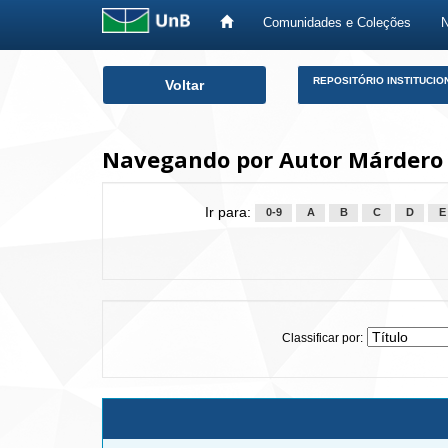
Comunidades e Coleções
Skip
REPOSITÓRIO INSTITUCIO
Voltar
navigation
Navegando por Autor Márdero 
Ir para:
0-9
A
B
C
D
E
Classificar por: