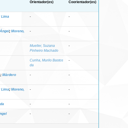
Orientador(es)
Coorientador(es)
r Lima
-
-
 Ángel
;
Moreno,
-
-
Mueller, Suzana
-
Pinheiro Machado
Cunha, Murilo Bastos
-
da
a
;
Márdero
-
-
r Lima
;
Moreno,
-
-
 da
-
-
ngel
-
-