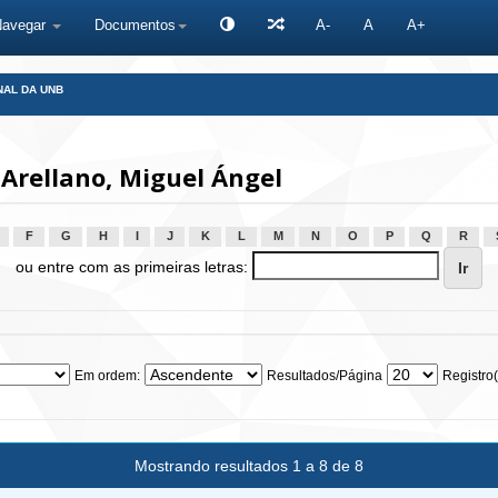
Navegar
Documentos
A-
A
A+
NAL DA UNB
Arellano, Miguel Ángel
F
G
H
I
J
K
L
M
N
O
P
Q
R
ou entre com as primeiras letras:
Em ordem:
Resultados/Página
Registro(
Mostrando resultados 1 a 8 de 8