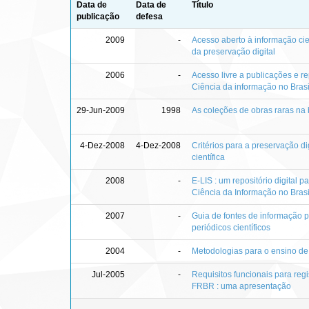
Data de
Data de
Título
publicação
defesa
2009
-
Acesso aberto à informação cie
da preservação digital
2006
-
Acesso livre a publicações e re
Ciência da informação no Brasi
29-Jun-2009
1998
As coleções de obras raras na b
4-Dez-2008
4-Dez-2008
Critérios para a preservação di
científica
2008
-
E-LIS : um repositório digital p
Ciência da Informação no Brasi
2007
-
Guia de fontes de informação p
periódicos científicos
2004
-
Metodologias para o ensino de b
Jul-2005
-
Requisitos funcionais para regis
FRBR : uma apresentação