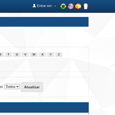
Entrar em:
S
T
U
V
W
X
Y
Z
s):