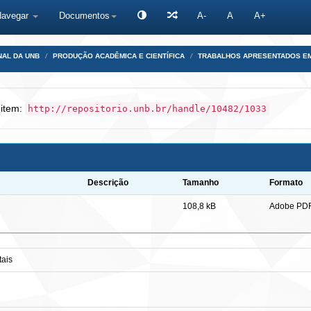
Navegar
Documentos
A-
A
A+
NAL DA UNB
PRODUÇÃO ACADÊMICA E CIENTÍFICA
TRABALHOS APRESENTADOS E
 item:
http://repositorio.unb.br/handle/10482/1033
Descrição
Tamanho
Formato
108,8 kB
Adobe PD
tais