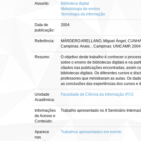
Assunto:
Biblioteca digital
Metodologia de ensino
Tecnologia da informação
Data de
2004
publicação:
Referência:
MÁRDERO ARELLANO, Miguel Ángel; CUNHA, Mur
Campinas. Anais... Campinas: UNICAMP, 2004
Resumo:
O objetivo deste trabalho é conhecer o process
sobre o ensino de bibliotecas digitais e na par
citados nas publicações encontradas, assim c
bibliotecas digitais. Os diferentes cursos e dis
professores que ministraram as aulas. Os dados
as conclusões das experiências dos cursos e di
Unidade
Faculdade de Ciência da Informação (FCI)
Acadêmica:
Informações
Trabalho apresentado no II Seminário Internaci
de Acesso e
Conteúdo:
Aparece
Trabalhos apresentados em evento
nas