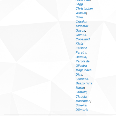
Fagg,
Christopher
William
;
Silva,
Cristian
Aldemar
Gasca
;
Gomes-
Copeland,
Kicia
Karinne
Pereira
;
Batista,
Pérola de
Oliveira
Magalhães
Dias
;
Fonseca-
Bazzo, Yris
Maria
;
Jamald,
Claudia
Masrouah
;
Silveira,
Dâmaris