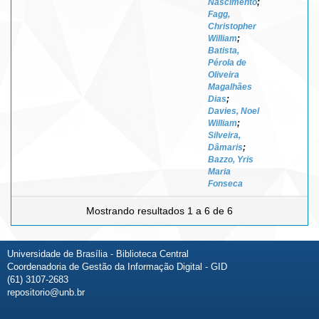
Nascimento
;
Fagg,
Christopher
William
;
Batista,
Pérola de
Oliveira
Magalhães
Dias
;
Davies, Noel
William
;
Silveira,
Dâmaris
;
Bazzo, Yris
Maria
Fonseca
Mostrando resultados 1 a 6 de 6
Universidade de Brasília - Biblioteca Central
Coordenadoria de Gestão da Informação Digital - GID
(61) 3107-2683
repositorio@unb.br