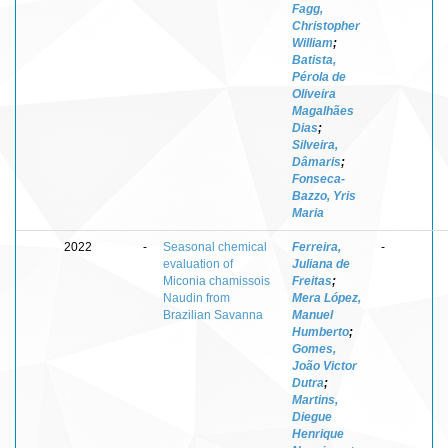
Fagg,
Christopher
William
;
Batista,
Pérola de
Oliveira
Magalhães
Dias
;
Silveira,
Dâmaris
;
Fonseca-
Bazzo, Yris
Maria
2022
-
Seasonal chemical
Ferreira,
-
evaluation of
Juliana de
Miconia chamissois
Freitas
;
Naudin from
Mera López,
Brazilian Savanna
Manuel
Humberto
;
Gomes,
João Victor
Dutra
;
Martins,
Diegue
Henrique