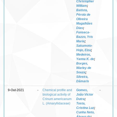
Christopher
William
;
Batista,
Pérola de
Oliveira
Magalhães
Dias
;
Fonseca-
Bazzo, Yris
Maria
;
Sakamoto-
Hojo, Elza
;
Medeiros,
Yanna K. de
;
Borges,
Warley de
Souza
;
Silveira,
Dâmaris
9-Out-2021
-
Chemical profile and
Gomes,
-
biological activity of
João Victor
Crinum americanum
Dutra
;
L. (Amaryllidaceae)
Tosta,
Cristina Luz
;
Cunha Neto,
Álvaro da
;