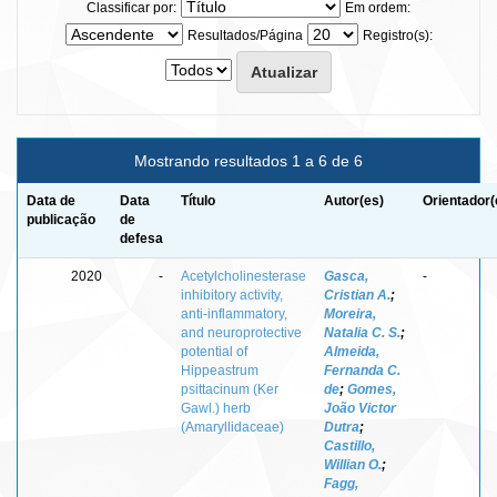
Classificar por:
Em ordem:
Resultados/Página
Registro(s):
Mostrando resultados 1 a 6 de 6
Data de
Data
Título
Autor(es)
Orientador(
publicação
de
defesa
2020
-
Acetylcholinesterase
Gasca,
-
inhibitory activity,
Cristian A.
;
anti-inflammatory,
Moreira,
and neuroprotective
Natalia C. S.
;
potential of
Almeida,
Hippeastrum
Fernanda C.
psittacinum (Ker
de
;
Gomes,
Gawl.) herb
João Victor
(Amaryllidaceae)
Dutra
;
Castillo,
Willian O.
;
Fagg,