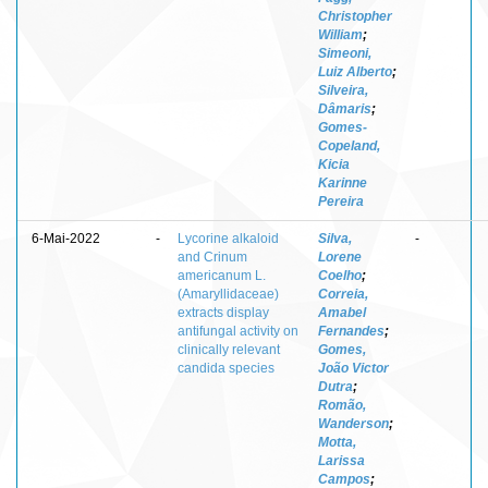
Christopher
William
;
Simeoni,
Luiz Alberto
;
Silveira,
Dâmaris
;
Gomes-
Copeland,
Kicia
Karinne
Pereira
6-Mai-2022
-
Lycorine alkaloid
Silva,
-
and Crinum
Lorene
americanum L.
Coelho
;
(Amaryllidaceae)
Correia,
extracts display
Amabel
antifungal activity on
Fernandes
;
clinically relevant
Gomes,
candida species
João Victor
Dutra
;
Romão,
Wanderson
;
Motta,
Larissa
Campos
;