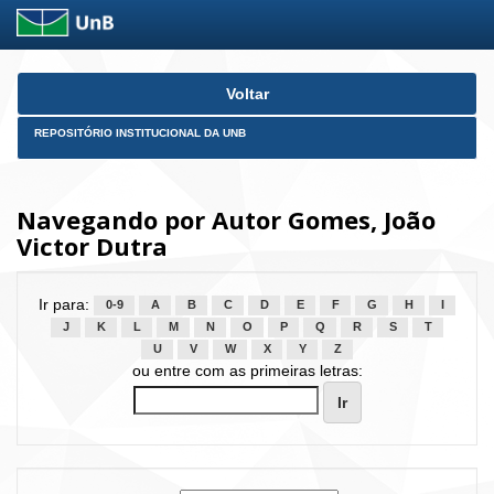
Skip
Voltar
navigation
REPOSITÓRIO INSTITUCIONAL DA UNB
Navegando por Autor Gomes, João
Victor Dutra
Ir para:
0-9
A
B
C
D
E
F
G
H
I
J
K
L
M
N
O
P
Q
R
S
T
U
V
W
X
Y
Z
ou entre com as primeiras letras: