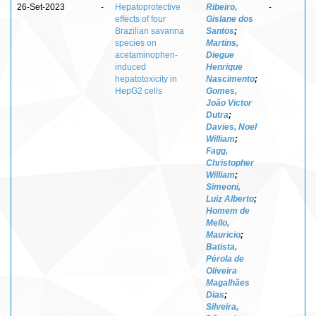
26-Set-2023
-
Hepatoprotective
Ribeiro,
-
effects of four
Gislane dos
Brazilian savanna
Santos
;
species on
Martins,
acetaminophen-
Diegue
induced
Henrique
hepatotoxicity in
Nascimento
;
HepG2 cells
Gomes,
João Victor
Dutra
;
Davies, Noel
William
;
Fagg,
Christopher
William
;
Simeoni,
Luiz Alberto
;
Homem de
Mello,
Mauricio
;
Batista,
Pérola de
Oliveira
Magalhães
Dias
;
Silveira,