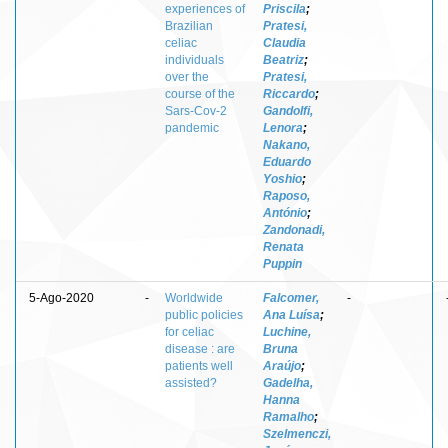
experiences of
Priscila
;
Brazilian
Pratesi,
celiac
Claudia
individuals
Beatriz
;
over the
Pratesi,
course of the
Riccardo
;
Sars-Cov-2
Gandolfi,
pandemic
Lenora
;
Nakano,
Eduardo
Yoshio
;
Raposo,
António
;
Zandonadi,
Renata
Puppin
5-Ago-2020
-
Worldwide
Falcomer,
-
public policies
Ana Luísa
;
for celiac
Luchine,
disease : are
Bruna
patients well
Araújo
;
assisted?
Gadelha,
Hanna
Ramalho
;
Szelmenczi,