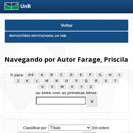
Skip
Voltar
navigation
REPOSITÓRIO INSTITUCIONAL DA UNB
Navegando por Autor Farage, Priscila
Ir para:
0-9
A
B
C
D
E
F
G
H
I
J
K
L
M
N
O
P
Q
R
S
T
U
V
W
X
Y
Z
ou entre com as primeiras letras:
Classificar por:
Em ordem: