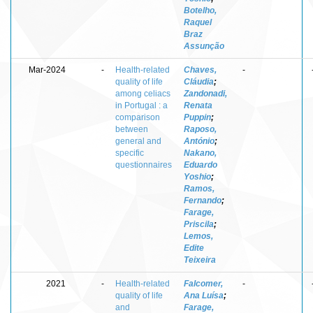
Botelho,
Raquel
Braz
Assunção
Mar-2024
-
Health-related
Chaves,
-
quality of life
Cláudia
;
among celiacs
Zandonadi,
in Portugal : a
Renata
comparison
Puppin
;
between
Raposo,
general and
António
;
specific
Nakano,
questionnaires
Eduardo
Yoshio
;
Ramos,
Fernando
;
Farage,
Priscila
;
Lemos,
Edite
Teixeira
2021
-
Health-related
Falcomer,
-
quality of life
Ana Luísa
;
and
Farage,