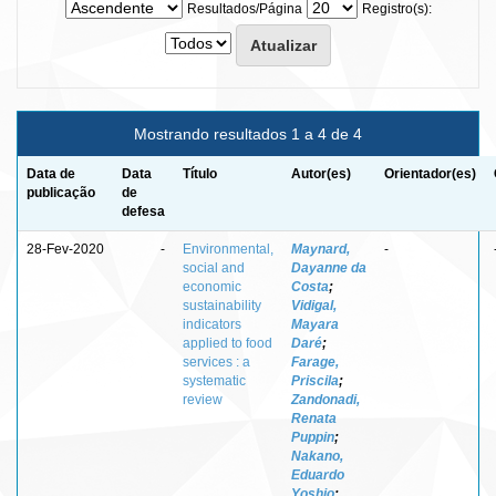
Resultados/Página
Registro(s):
Mostrando resultados 1 a 4 de 4
Data de
Data
Título
Autor(es)
Orientador(es)
publicação
de
defesa
28-Fev-2020
-
Environmental,
Maynard,
-
social and
Dayanne da
economic
Costa
;
sustainability
Vidigal,
indicators
Mayara
applied to food
Daré
;
services : a
Farage,
systematic
Priscila
;
review
Zandonadi,
Renata
Puppin
;
Nakano,
Eduardo
Yoshio
;