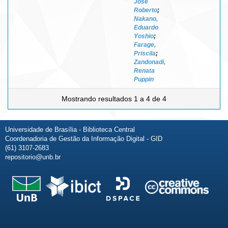
José
Roberto
;
Nakano,
Eduardo
Yoshio
;
Farage,
Priscila
;
Zandonadi,
Renata
Puppin
Mostrando resultados 1 a 4 de 4
Universidade de Brasília - Biblioteca Central
Coordenadoria de Gestão da Informação Digital - GID
(61) 3107-2683
repositorio@unb.br