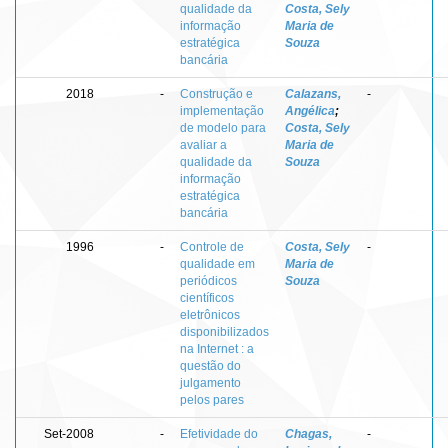
qualidade da
Costa, Sely
informação
Maria de
estratégica
Souza
bancária
2018
-
Construção e
Calazans,
-
implementação
Angélica
;
de modelo para
Costa, Sely
avaliar a
Maria de
qualidade da
Souza
informação
estratégica
bancária
1996
-
Controle de
Costa, Sely
-
qualidade em
Maria de
periódicos
Souza
científicos
eletrônicos
disponibilizados
na Internet : a
questão do
julgamento
pelos pares
Set-2008
-
Efetividade do
Chagas,
-