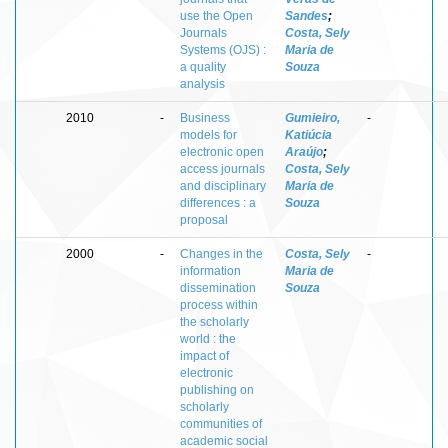
use the Open
Sandes
;
Journals
Costa, Sely
Systems (OJS) :
Maria de
a quality
Souza
analysis
2010
-
Business
Gumieiro,
-
models for
Katiúcia
electronic open
Araújo
;
access journals
Costa, Sely
and disciplinary
Maria de
differences : a
Souza
proposal
2000
-
Changes in the
Costa, Sely
-
information
Maria de
dissemination
Souza
process within
the scholarly
world : the
impact of
electronic
publishing on
scholarly
communities of
academic social