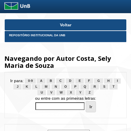
Skip
Voltar
navigation
REPOSITÓRIO INSTITUCIONAL DA UNB
Navegando por Autor Costa, Sely
Maria de Souza
Ir para:
0-9
A
B
C
D
E
F
G
H
I
J
K
L
M
N
O
P
Q
R
S
T
U
V
W
X
Y
Z
ou entre com as primeiras letras: