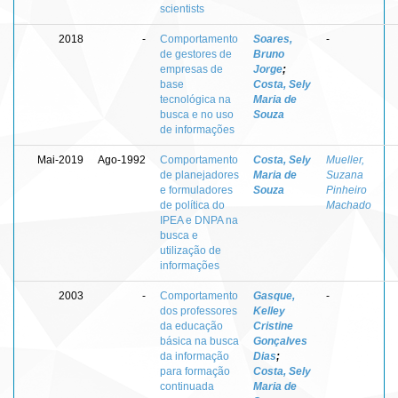
scientists
2018
-
Comportamento
Soares,
-
de gestores de
Bruno
empresas de
Jorge
;
base
Costa, Sely
tecnológica na
Maria de
busca e no uso
Souza
de informações
Mai-2019
Ago-1992
Comportamento
Costa, Sely
Mueller,
de planejadores
Maria de
Suzana
e formuladores
Souza
Pinheiro
de política do
Machado
IPEA e DNPA na
busca e
utilização de
informações
2003
-
Comportamento
Gasque,
-
dos professores
Kelley
da educação
Cristine
básica na busca
Gonçalves
da informação
Dias
;
para formação
Costa, Sely
continuada
Maria de