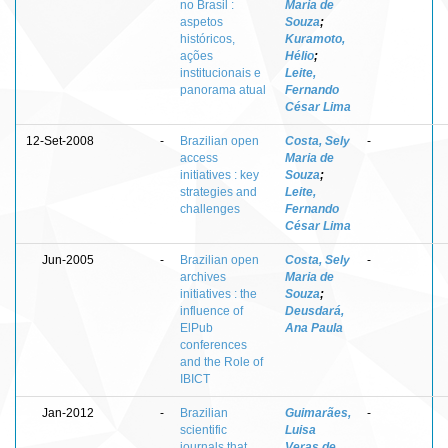
no Brasil :
Maria de
aspetos
Souza
;
históricos,
Kuramoto,
ações
Hélio
;
institucionais e
Leite,
panorama atual
Fernando
César Lima
12-Set-2008
-
Brazilian open
Costa, Sely
-
access
Maria de
initiatives : key
Souza
;
strategies and
Leite,
challenges
Fernando
César Lima
Jun-2005
-
Brazilian open
Costa, Sely
-
archives
Maria de
initiatives : the
Souza
;
influence of
Deusdará,
ElPub
Ana Paula
conferences
and the Role of
IBICT
Jan-2012
-
Brazilian
Guimarães,
-
scientific
Luisa
journals that
Veras de