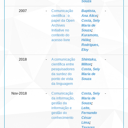
Souza
2007
-
Comunicação
Baptista,
-
científica : o
Ana Alice
;
papel da Open
Costa, Sely
Archives
Maria de
Initiative no
Souza
;
contexto do
Kuramoto,
acesso livre
Hélio
;
Rodrigues,
Eloy
2018
-
A comunicação
Shintaku,
-
científica entre
Milton
;
pesquisadores
Costa, Sely
da surdez do
Maria de
ponto de vista
Souza
da linguagem
Nov-2018
-
Comunicação
Costa, Sely
-
da informação,
Maria de
gestão da
Souza
;
informação e
Leite,
gestão do
Fernando
conhecimento
César
Lima
;
Tavares,