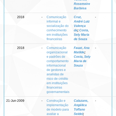
Rosemeire
Barbosa
2018
-
Comunicação
Cruz,
-
informal e
André Luiz
socialização do
Valença
conhecimento
da
;
Costa,
em instituições
Sely Maria
financeiras
de Souza
2018
-
Comunicação
Fauat, Ana
-
organizacional
Matilde
;
e padrões de
Costa, Sely
comportamento
Maria de
informacional
Souza
de gestores e
analistas de
risco de crédito
em instituições
financeiras
governamentais
21-Jun-2009
-
Construção e
Calazans,
-
implementação
Angélica
de modelo para
Toffano
avaliar a
Seidel
;