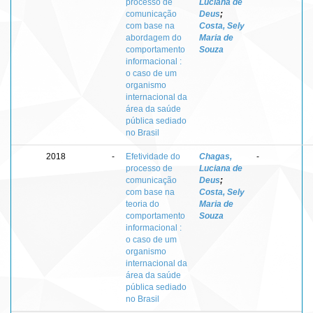
processo de
Luciana de
comunicação
Deus
;
com base na
Costa, Sely
abordagem do
Maria de
comportamento
Souza
informacional :
o caso de um
organismo
internacional da
área da saúde
pública sediado
no Brasil
2018
-
Efetividade do
Chagas,
-
processo de
Luciana de
comunicação
Deus
;
com base na
Costa, Sely
teoria do
Maria de
comportamento
Souza
informacional :
o caso de um
organismo
internacional da
área da saúde
pública sediado
no Brasil