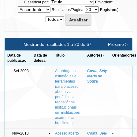
Classificar por:
Em ordem:
Resultados/Página
Registro(s):
Mostrando resultados 1 a 20 de 67
Próximo >
Data de
Data de
Título
Autor(es)
Orientador(es
publicação
defesa
Set-2008
-
Abordagens,
Costa, Sely
-
estratégias e
Maria de
ferramentas
Souza
para o acesso
aberto via
periódicos e
repositórios
institucionais
em instituições
acadêmicas
brasileiras
Nov-2013
-
Acesso aberto
Costa, Sely
-