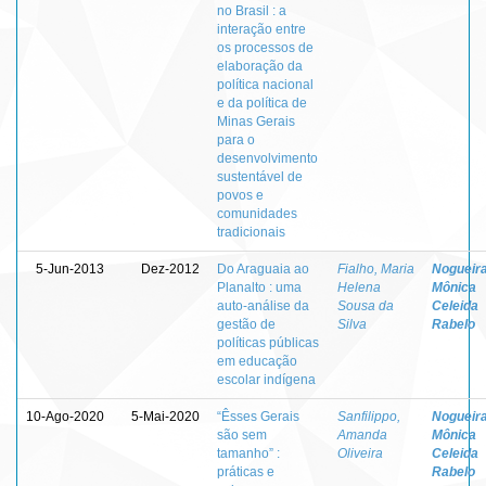
no Brasil : a
interação entre
os processos de
elaboração da
política nacional
e da política de
Minas Gerais
para o
desenvolvimento
sustentável de
povos e
comunidades
tradicionais
5-Jun-2013
Dez-2012
Do Araguaia ao
Fialho, Maria
Nogueira
Planalto : uma
Helena
Mônica
auto-análise da
Sousa da
Celeida
gestão de
Silva
Rabelo
políticas públicas
em educação
escolar indígena
10-Ago-2020
5-Mai-2020
“Êsses Gerais
Sanfilippo,
Nogueira
são sem
Amanda
Mônica
tamanho” :
Oliveira
Celeida
práticas e
Rabelo