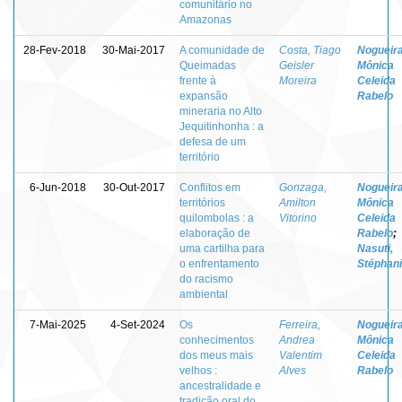
comunitário no
Amazonas
28-Fev-2018
30-Mai-2017
A comunidade de
Costa, Tiago
Nogueira
Queimadas
Geisler
Mônica
frente à
Moreira
Celeida
expansão
Rabelo
mineraria no Alto
Jequitinhonha : a
defesa de um
território
6-Jun-2018
30-Out-2017
Conflitos em
Gonzaga,
Nogueira
territórios
Amilton
Mônica
quilombolas : a
Vitorino
Celeida
elaboração de
Rabelo
;
uma cartilha para
Nasuti,
o enfrentamento
Stéphan
do racismo
ambiental
7-Mai-2025
4-Set-2024
Os
Ferreira,
Nogueira
conhecimentos
Andrea
Mônica
dos meus mais
Valentim
Celeida
velhos :
Alves
Rabelo
ancestralidade e
tradição oral do