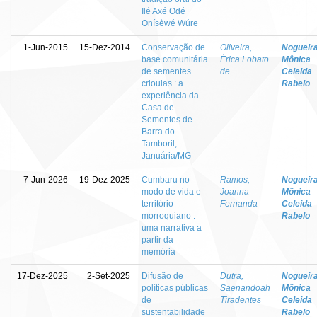
Ilé Axé Odé
Onísèwé Wúre
1-Jun-2015
15-Dez-2014
Conservação de
Oliveira,
Nogueira
base comunitária
Érica Lobato
Mônica
de sementes
de
Celeida
crioulas : a
Rabelo
experiência da
Casa de
Sementes de
Barra do
Tamboril,
Januária/MG
7-Jun-2026
19-Dez-2025
Cumbaru no
Ramos,
Nogueira
modo de vida e
Joanna
Mônica
território
Fernanda
Celeida
morroquiano :
Rabelo
uma narrativa a
partir da
memória
17-Dez-2025
2-Set-2025
Difusão de
Dutra,
Nogueira
políticas públicas
Saenandoah
Mônica
de
Tiradentes
Celeida
sustentabilidade
Rabelo