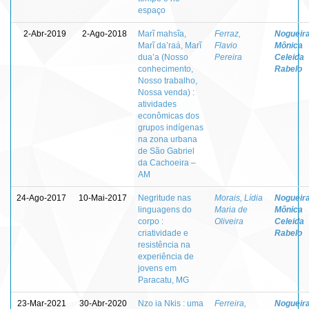
espaço
2-Abr-2019
2-Ago-2018
Marĩ mahsĩa,
Ferraz,
Nogueira
Marĩ da’raá, Marĩ
Flavio
Mônica
dua’a (Nosso
Pereira
Celeida
conhecimento,
Rabelo
Nosso trabalho,
Nossa venda) :
atividades
econômicas dos
grupos indígenas
na zona urbana
de São Gabriel
da Cachoeira –
AM
24-Ago-2017
10-Mai-2017
Negritude nas
Morais, Lídia
Nogueira
linguagens do
Maria de
Mônica
corpo :
Oliveira
Celeida
criatividade e
Rabelo
resistência na
experiência de
jovens em
Paracatu, MG
23-Mar-2021
30-Abr-2020
Nzo ia Nkis : uma
Ferreira,
Nogueira