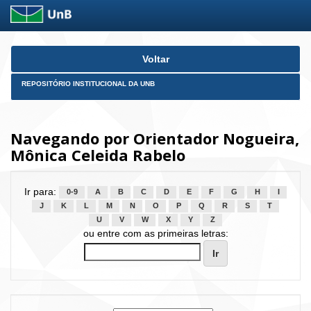
Skip
Voltar
navigation
REPOSITÓRIO INSTITUCIONAL DA UNB
Navegando por Orientador Nogueira,
Mônica Celeida Rabelo
Ir para:
0-9
A
B
C
D
E
F
G
H
I
J
K
L
M
N
O
P
Q
R
S
T
U
V
W
X
Y
Z
ou entre com as primeiras letras: