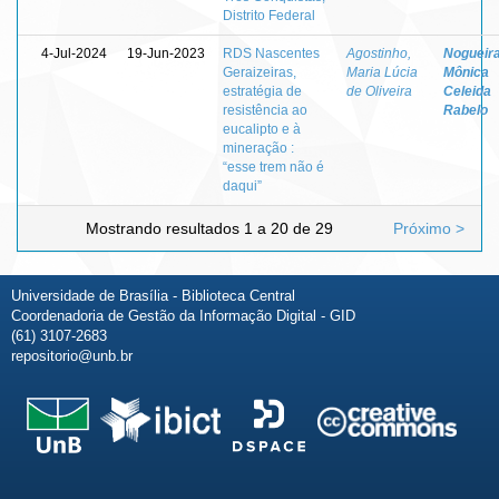
Distrito Federal
4-Jul-2024
19-Jun-2023
RDS Nascentes
Agostinho,
Nogueira
Geraizeiras,
Maria Lúcia
Mônica
estratégia de
de Oliveira
Celeida
resistência ao
Rabelo
eucalipto e à
mineração :
“esse trem não é
daqui”
Mostrando resultados 1 a 20 de 29
Próximo >
Universidade de Brasília - Biblioteca Central
Coordenadoria de Gestão da Informação Digital - GID
(61) 3107-2683
repositorio@unb.br