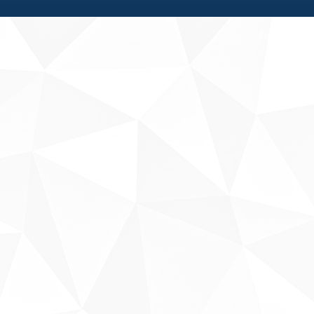
Fale conosco
Sobre