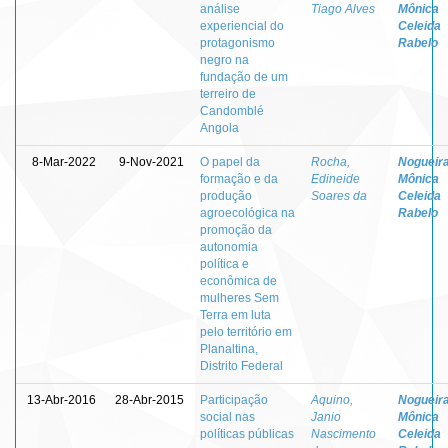
análise
Tiago Alves
Mônica
experiencial do
Celeida
protagonismo
Rabelo
negro na
fundação de um
terreiro de
Candomblé
Angola
8-Mar-2022
9-Nov-2021
O papel da
Rocha,
Nogueira
formação e da
Edineide
Mônica
produção
Soares da
Celeida
agroecológica na
Rabelo
promoção da
autonomia
política e
econômica de
mulheres Sem
Terra em luta
pelo território em
Planaltina,
Distrito Federal
13-Abr-2016
28-Abr-2015
Participação
Aquino,
Nogueira
social nas
Janio
Mônica
políticas públicas
Nascimento
Celeida