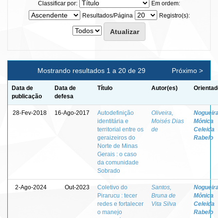
Classificar por:
Em ordem:
Resultados/Página
Registro(s):
Mostrando resultados 1 a 20 de 29
Próximo >
Data de
Data de
Título
Autor(es)
Orientad
publicação
defesa
28-Fev-2018
16-Ago-2017
Autodefinição
Oliveira,
Nogueira
identitária e
Moisés Dias
Mônica
territorial entre os
de
Celeida
geraizeiros do
Rabelo
Norte de Minas
Gerais : o caso
da comunidade
Sobrado
2-Ago-2024
Out-2023
Coletivo do
Santos,
Nogueira
Pirarucu : tecer
Bruna de
Mônica
redes e fortalecer
Vita Silva
Celeida
o manejo
Rabelo