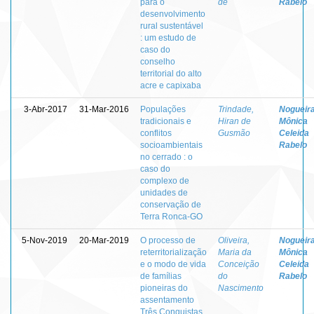
para o
de
Rabelo
desenvolvimento
rural sustentável
: um estudo de
caso do
conselho
territorial do alto
acre e capixaba
3-Abr-2017
31-Mar-2016
Populações
Trindade,
Nogueira
tradicionais e
Hiran de
Mônica
conflitos
Gusmão
Celeida
socioambientais
Rabelo
no cerrado : o
caso do
complexo de
unidades de
conservação de
Terra Ronca-GO
5-Nov-2019
20-Mar-2019
O processo de
Oliveira,
Nogueira
reterritorialização
Maria da
Mônica
e o modo de vida
Conceição
Celeida
de famílias
do
Rabelo
pioneiras do
Nascimento
assentamento
Três Conquistas,