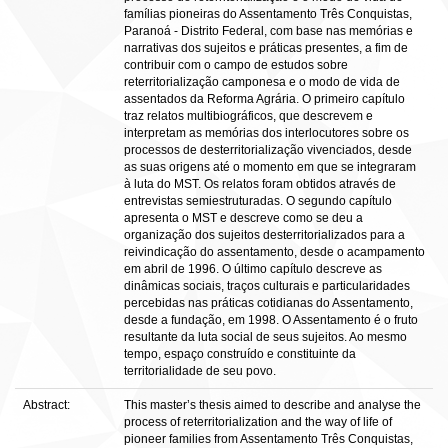
famílias pioneiras do Assentamento Três Conquistas,
Paranoá - Distrito Federal, com base nas memórias e
narrativas dos sujeitos e práticas presentes, a fim de
contribuir com o campo de estudos sobre
reterritorialização camponesa e o modo de vida de
assentados da Reforma Agrária. O primeiro capítulo
traz relatos multibiográficos, que descrevem e
interpretam as memórias dos interlocutores sobre os
processos de desterritorialização vivenciados, desde
as suas origens até o momento em que se integraram
à luta do MST. Os relatos foram obtidos através de
entrevistas semiestruturadas. O segundo capítulo
apresenta o MST e descreve como se deu a
organização dos sujeitos desterritorializados para a
reivindicação do assentamento, desde o acampamento
em abril de 1996. O último capítulo descreve as
dinâmicas sociais, traços culturais e particularidades
percebidas nas práticas cotidianas do Assentamento,
desde a fundação, em 1998. O Assentamento é o fruto
resultante da luta social de seus sujeitos. Ao mesmo
tempo, espaço construído e constituinte da
territorialidade de seu povo.
Abstract:
This master’s thesis aimed to describe and analyse the
process of reterritorialization and the way of life of
pioneer families from Assentamento Três Conquistas,