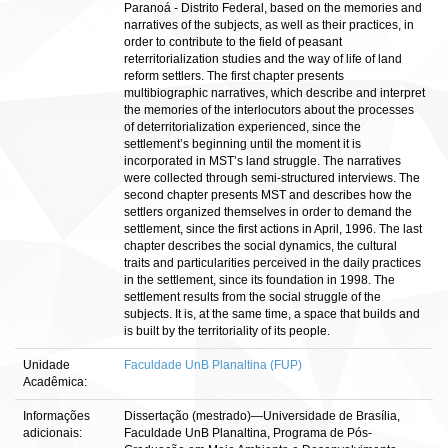
Paranoá - Distrito Federal, based on the memories and
narratives of the subjects, as well as their practices, in
order to contribute to the field of peasant
reterritorialization studies and the way of life of land
reform settlers. The first chapter presents
multibiographic narratives, which describe and interpret
the memories of the interlocutors about the processes
of deterritorialization experienced, since the
settlement’s beginning until the moment it is
incorporated in MST’s land struggle. The narratives
were collected through semi-structured interviews. The
second chapter presents MST and describes how the
settlers organized themselves in order to demand the
settlement, since the first actions in April, 1996. The last
chapter describes the social dynamics, the cultural
traits and particularities perceived in the daily practices
in the settlement, since its foundation in 1998. The
settlement results from the social struggle of the
subjects. It is, at the same time, a space that builds and
is built by the territoriality of its people.
Unidade
Faculdade UnB Planaltina (FUP)
Acadêmica:
Informações
Dissertação (mestrado)—Universidade de Brasília,
adicionais:
Faculdade UnB Planaltina, Programa de Pós-