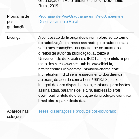
Graduação em Meio Ambiente e Desenvolvimento
Rural, 2019.
Programa de
Programa de Pós-Graduação em Meio Ambiente e
pós-
Desenvolvimento Rural
graduação:
Licença:
A concessão da licença deste item refere-se ao termo
de autorização impresso assinado pelo autor com as
seguintes condições: Na qualidade de titular dos
direitos de autor da publicação, autorizo a
Universidade de Brasília e o IBICT a disponibilizar por
meio dos sites www.bce.unb.br, www.ibict.br,
http://hercules.vtls.com/cgi-bin/ndltd/chameleon?
lng=pt&skin=ndltd sem ressarcimento dos direitos
autorais, de acordo com a Lei nº 9610/98, o texto
integral da obra disponibilizada, conforme permissões
assinaladas, para fins de leitura, impressão e/ou
download, a título de divulgação da produção científica
brasileira, a partir desta data.
Aparece nas
Teses, dissertações e produtos pós-doutorado
coleções: