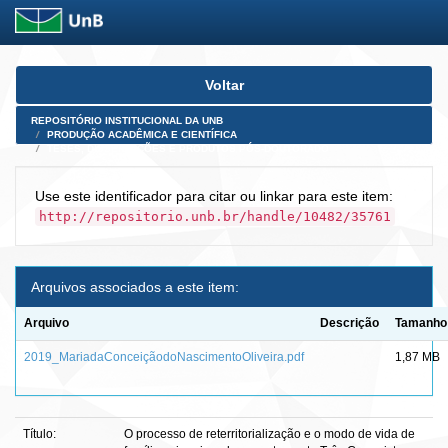
Skip
Voltar
navigation
REPOSITÓRIO INSTITUCIONAL DA UNB
PRODUÇÃO ACADÊMICA E CIENTÍFICA
TESES, DISSERTAÇÕES E PRODUTOS PÓS-DOUTORADO
Use este identificador para citar ou linkar para este item:
http://repositorio.unb.br/handle/10482/35761
Arquivos associados a este item:
Arquivo
Descrição
Tamanho
2019_MariadaConceiçãodoNascimentoOliveira.pdf
1,87 MB
Título:
O processo de reterritorialização e o modo de vida de