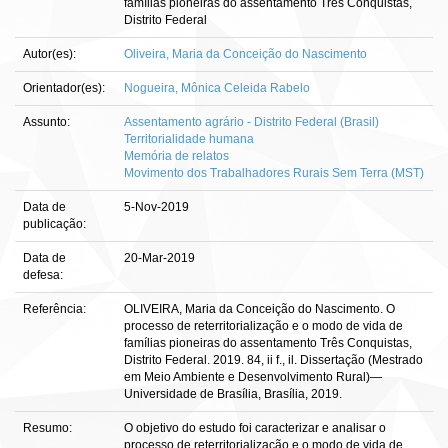
famílias pioneiras do assentamento Três Conquistas,
Distrito Federal
Autor(es):
Oliveira, Maria da Conceição do Nascimento
Orientador(es):
Nogueira, Mônica Celeida Rabelo
Assunto:
Assentamento agrário - Distrito Federal (Brasil)
Territorialidade humana
Memória de relatos
Movimento dos Trabalhadores Rurais Sem Terra (MST)
Data de
5-Nov-2019
publicação:
Data de
20-Mar-2019
defesa:
Referência:
OLIVEIRA, Maria da Conceição do Nascimento. O
processo de reterritorialização e o modo de vida de
famílias pioneiras do assentamento Três Conquistas,
Distrito Federal. 2019. 84, ii f., il. Dissertação (Mestrado
em Meio Ambiente e Desenvolvimento Rural)—
Universidade de Brasília, Brasília, 2019.
Resumo:
O objetivo do estudo foi caracterizar e analisar o
processo de reterritorialização e o modo de vida de