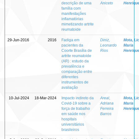
descrição de uma
Aniceto
Henriqu
família com
manifestações
inflamatórias
mimetizando artrite
reumatoide
29-Jun-2016
2016
Fadiga em
Diniz,
Mota, Lic
pacientes da
Leonardo
Maria
Coorte Brasília de
Rios
Henriqu
artrite reumatoide
(AR) : estudo da
prevalência e
comparação entre
diferentes
instrumentos de
avaliação
10-Jul-2024
18-Mar-2024
Impacto indireto da
Areal,
Mota, Lic
Covid-19 sobre a
Adriana
Maria
força de trabalho
Ferreira
Henriqu
em saúde nos
Barros
hospitais
universitários
brasileiros