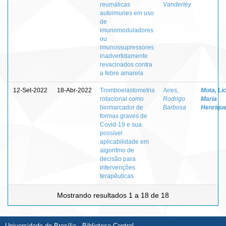
reumáticas
Vanderley
autoimunes em uso
de
imunomoduladores
ou
imunossupressores
inadvertidamente
revacinados contra
a febre amarela
12-Set-2022
18-Abr-2022
Tromboelastometria
Aires,
Mota, Lic
rotacional como
Rodrigo
Maria
biomarcador de
Barbosa
Henriqu
formas graves de
Covid-19 e sua
possível
aplicabilidade em
algoritmo de
decisão para
intervenções
terapêuticas
Mostrando resultados 1 a 18 de 18
Universidade de Brasília - Biblioteca Central