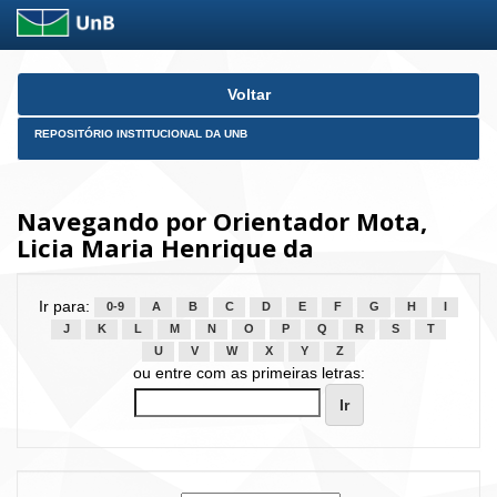
Skip
Voltar
navigation
REPOSITÓRIO INSTITUCIONAL DA UNB
Navegando por Orientador Mota,
Licia Maria Henrique da
Ir para:
0-9
A
B
C
D
E
F
G
H
I
J
K
L
M
N
O
P
Q
R
S
T
U
V
W
X
Y
Z
ou entre com as primeiras letras: