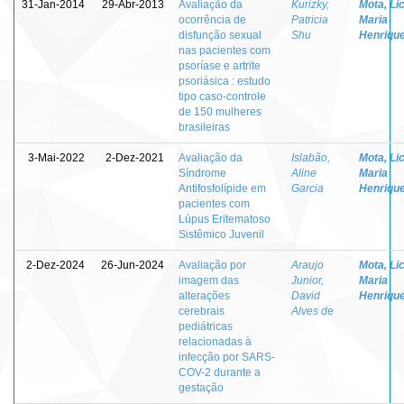
31-Jan-2014
29-Abr-2013
Avaliação da
Kurizky,
Mota, Lic
ocorrência de
Patricia
Maria
disfunção sexual
Shu
Henriqu
nas pacientes com
psoríase e artrite
psoriásica : estudo
tipo caso-controle
de 150 mulheres
brasileiras
3-Mai-2022
2-Dez-2021
Avaliação da
Islabão,
Mota, Lic
Síndrome
Aline
Maria
Antifosfolípide em
Garcia
Henriqu
pacientes com
Lúpus Eritematoso
Sistêmico Juvenil
2-Dez-2024
26-Jun-2024
Avaliação por
Araujo
Mota, Lic
imagem das
Junior,
Maria
alterações
David
Henriqu
cerebrais
Alves de
pediátricas
relacionadas à
infecção por SARS-
COV-2 durante a
gestação