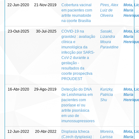
22-Jun-2020
21-Nov-2019
Cobertura vacinal
Pires, Alex
Mota, Lic
em pacientes com
Luiz de
Maria
artrite reumatoide
Oliveira
Henriqu
na coorte Brasília
23-Out-2025
30-Jul-2025
COVID-19 na
Sasaki,
Mota, Lic
gravidez : avaliação
Lizandra
Maria
clínica e
Moura
Henriqu
imunológica da
Paravidine
infecção por SARS-
CoV-2 durante a
gestação -
resultados da
coorte prospectiva
PROUDEST
16-Abr-2020
29-Ago-2019
Detecção do DNA
Kurizky,
Mota, Lic
de Leishmania em
Patricia
Maria
pacientes com
Shu
Henriqu
psoríase e/ ou
artrite psoriásica
em uso de
imunossupressores
12-Jun-2022
20-Abr-2022
Displasia tcheca
Moreira,
Mota, Lic
(Czech dysplasia) :
Larissa
Maria