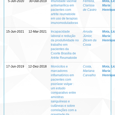
5-Jun-2020
30-Out-2019
Imunidade vacinal
Ferreira,
Mota, Lic
antiamarílica em
Clarissa
Maria
pacientes com
de Castro
Henriqu
artrite reumatoide
em uso de terapias
imunomoduladoras
15-Jun-2021
12-Mar-2021
Incapacidade
Arruda
Mota, Lic
laboral e redução
Júnior,
Maria
da produtividade no
Zilcem da
Henriqu
trabalho em
Costa
pacientes da
Coorte Brasília de
Artrite Reumatoide
17-Jun-2019
12-Dez-2018
Monócitos e
Costa,
Mota, Lic
marcadores
Mariana
Maria
inflamatórios em
Carvalho
Henriqu
pacientes com
psoríase vulgar :
um estudo
comparativo entre
amostras
sanguíneas e
cutâneas e sobre
correlações com a
gravidade da