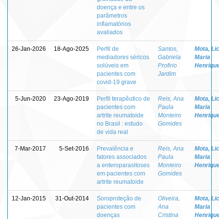
doença e entre os
parâmetros
inflamatórios
avaliados
26-Jan-2026
18-Ago-2025
Perfil de
Santos,
Mota, Lic
mediadores séricos
Gabriela
Maria
solúveis em
Profirio
Henriqu
pacientes com
Jardim
covid-19 grave
5-Jun-2020
23-Ago-2019
Perfil terapêutico de
Reis, Ana
Mota, Lic
pacientes com
Paula
Maria
artrite reumatoide
Monteiro
Henriqu
no Brasil : estudo
Gomides
de vida real
7-Mar-2017
5-Set-2016
Prevalência e
Reis, Ana
Mota, Lic
fatores associados
Paula
Maria
a enteroparasitoses
Monteiro
Henriqu
em pacientes com
Gomides
artrite reumatoide
12-Jan-2015
31-Out-2014
Soroproteção de
Oliveira,
Mota, Lic
pacientes com
Ana
Maria
doenças
Cristina
Henriqu