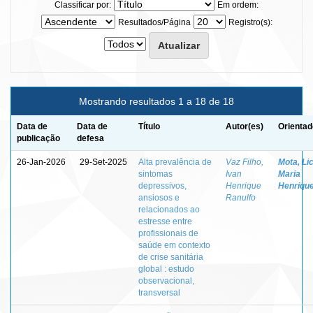
Classificar por:
Em ordem:
Resultados/Página
Registro(s):
Mostrando resultados 1 a 18 de 18
Data de
Data de
Título
Autor(es)
Orientad
publicação
defesa
26-Jan-2026
29-Set-2025
Alta prevalência de
Vaz Filho,
Mota, Lic
sintomas
Ivan
Maria
depressivos,
Henrique
Henriqu
ansiosos e
Ranulfo
relacionados ao
estresse entre
profissionais de
saúde em contexto
de crise sanitária
global : estudo
observacional,
transversal