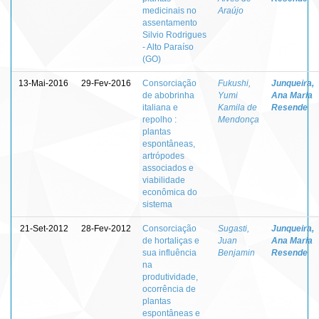
medicinais no
Araújo
assentamento
Silvio Rodrigues
- Alto Paraíso
(GO)
13-Mai-2016
29-Fev-2016
Consorciação
Fukushi,
Junqueira,
de abobrinha
Yumi
Ana Maria
italiana e
Kamila de
Resende
repolho :
Mendonça
plantas
espontâneas,
artrópodes
associados e
viabilidade
econômica do
sistema
21-Set-2012
28-Fev-2012
Consorciação
Sugasti,
Junqueira,
de hortaliças e
Juan
Ana Maria
sua influência
Benjamin
Resende
na
produtividade,
ocorrência de
plantas
espontâneas e