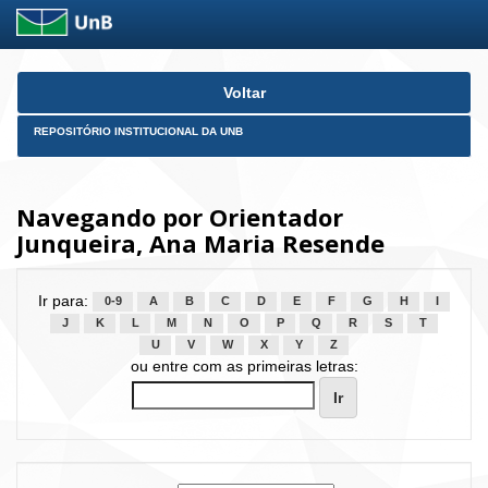
Skip
Voltar
navigation
REPOSITÓRIO INSTITUCIONAL DA UNB
Navegando por Orientador
Junqueira, Ana Maria Resende
Ir para:
0-9
A
B
C
D
E
F
G
H
I
J
K
L
M
N
O
P
Q
R
S
T
U
V
W
X
Y
Z
ou entre com as primeiras letras: