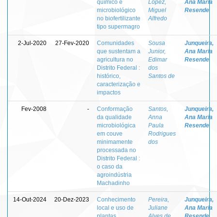
químico e
Lopez,
Ana Maria
microbiológico
Miguel
Resende
no biofertilizante
Alfredo
tipo supermagro
2-Jul-2020
27-Fev-2020
Comunidades
Sousa
Junqueira,
que sustentam a
Junior,
Ana Maria
agricultura no
Edimar
Resende
Distrito Federal :
dos
histórico,
Santos de
caracterização e
impactos
Fev-2008
-
Conformação
Santos,
Junqueira,
da qualidade
Anna
Ana Maria
microbiológica
Paula
Resende
em couve
Rodrigues
minimamente
dos
processada no
Distrito Federal :
o caso da
agroindústria
Machadinho
14-Out-2024
20-Dez-2023
Conhecimento
Pereira,
Junqueira,
local e uso de
Juliane
Ana Maria
plantas
Alves de
Resende