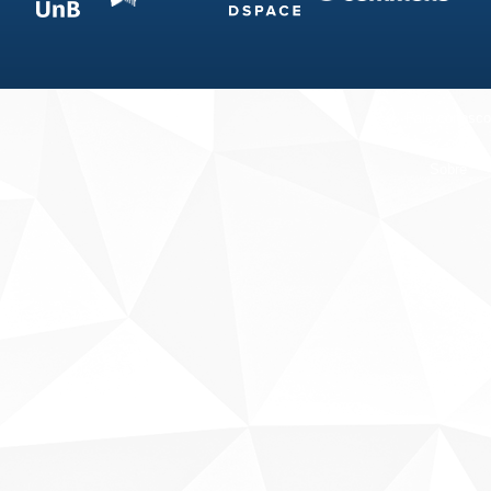
Fale conosco
Sobre