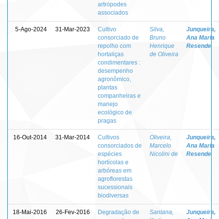
artrópodes
associados
5-Ago-2024
31-Mar-2023
Cultivo
Silva,
Junqueira,
consorciado de
Bruno
Ana Maria
repolho com
Henrique
Resende
hortaliças
de Oliveira
condimentares :
desempenho
agronômico,
plantas
companheiras e
manejo
ecológico de
pragas
16-Out-2014
31-Mar-2014
Cultivos
Oliveira,
Junqueira,
consorciados de
Marcelo
Ana Maria
espécies
Nicolini de
Resende
hortícolas e
arbóreas em
agroflorestas
sucessionais
biodiversas
18-Mai-2016
26-Fev-2016
Degradação de
Santana,
Junqueira,