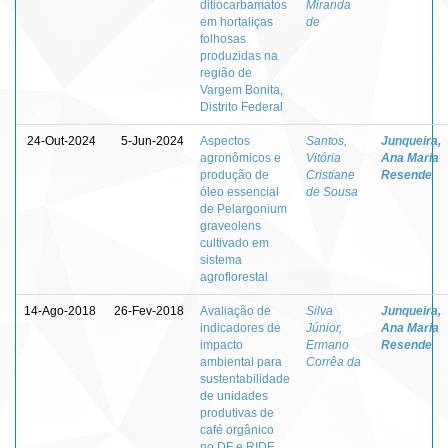
ditiocarbamatos
Miranda
em hortaliças
de
folhosas
produzidas na
região de
Vargem Bonita,
Distrito Federal
24-Out-2024
5-Jun-2024
Aspectos
Santos,
Junqueira,
agronômicos e
Vitória
Ana Maria
produção de
Cristiane
Resende
óleo essencial
de Sousa
de Pelargonium
graveolens
cultivado em
sistema
agroflorestal
14-Ago-2018
26-Fev-2018
Avaliação de
Silva
Junqueira,
indicadores de
Júnior,
Ana Maria
impacto
Ermano
Resende
ambiental para
Corrêa da
sustentabilidade
de unidades
produtivas de
café orgânico
no DF e RIDE