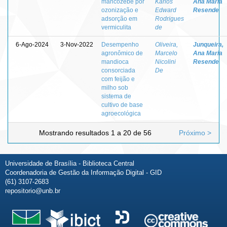
mancozebe por
Karlos
Ana Maria
ozonização e
Edward
Resende
adsorção em
Rodrigues
vermiculita
de
6-Ago-2024
3-Nov-2022
Desempenho
Oliveira,
Junqueira,
agronômico de
Marcelo
Ana Maria
mandioca
Nicolini
Resende
consorciada
De
com feijão e
milho sob
sistema de
cultivo de base
agroecológica
Mostrando resultados 1 a 20 de 56
Próximo >
Universidade de Brasília - Biblioteca Central
Coordenadoria de Gestão da Informação Digital - GID
(61) 3107-2683
repositorio@unb.br