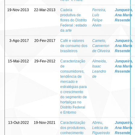
19-Nov-2013
22-Mar-2013
Cadeia
Ferreira,
Junqueira,
produtiva de
Luís
Ana Maria
flores do Distrito
Felipe
Resende
Federal : estado
Alvim
da arte
3-Ago-2017
20-Fev-2017
Café e valores
Camelo,
Junqueira,
de consumo dos
Caeverton
Ana Maria
brasileiros
de Oliveira
Resende
15-Mai-2012
29-Fev-2012
Caracterização
Almeida,
Junqueira,
de
Isaac
Ana Maria
consumidores,
Leandro
Resende
tendência de
de
mercado e
estratégias para
o crescimento
do segmento de
hortaliças no
Distrito Federal
e Entorno
13-Out-2022
19-Nov-2021
Caracterização
Abreu,
Junqueira,
dos produtores,
Leticia de
Ana Maria
conhecimento
Figueiredo
Resende