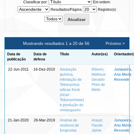
Classificar por:
Em ordem:
Resultados/Página
Registro(s):
Mostrando resultados 1 a 20 de 56
Próximo >
Data de
Data de
Título
Autor(es)
Orientador(
publicação
defesa
22-Jun-2011
16-Dez-2010
Adubação
Ribeiro,
Junqueira,
química,
Matheus
Ana Maria
infestação de
Geraldo
Resende
Tetranychus
Pires de
urticae Kock
Mello
(Acari :
Tetranychidae)
e produção do
morangueiro
21-Jan-2020
26-Mar-2019
Análise de
Araujo,
Junqueira,
resíduos de
Fausto
Ana Maria
fungicidas
Jaime
Resende