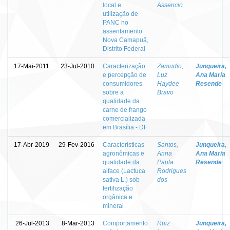
local e
Assencio
utilização de
PANC no
assentamento
Nova Camapuã,
Distrito Federal
17-Mai-2011
23-Jul-2010
Caracterização
Zamudio,
Junqueira,
e percepção de
Luz
Ana Maria
consumidores
Haydee
Resende
sobre a
Bravo
qualidade da
carne de frango
comercializada
em Brasília - DF
17-Abr-2019
29-Fev-2016
Características
Santos,
Junqueira,
agronômicas e
Anna
Ana Maria
qualidade da
Paula
Resende
alface (Lactuca
Rodrigues
sativa L.) sob
dos
fertilização
orgânica e
mineral
26-Jul-2013
8-Mar-2013
Comportamento
Ruiz
Junqueira,