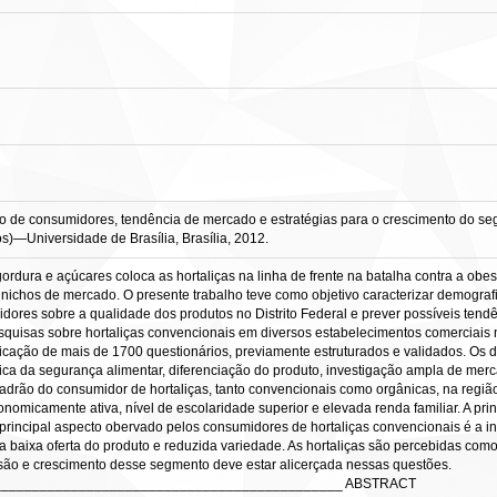
 de consumidores, tendência de mercado e estratégias para o crescimento do segm
os)—Universidade de Brasília, Brasília, 2012.
gordura e açúcares coloca as hortaliças na linha de frente na batalha contra a o
nichos de mercado. O presente trabalho teve como objetivo caracterizar demograf
dores sobre a qualidade dos produtos no Distrito Federal e prever possíveis tend
pesquisas sobre hortaliças convencionais em diversos estabelecimentos comerciai
cação de mais de 1700 questionários, previamente estruturados e validados. Os da
a ótica da segurança alimentar, diferenciação do produto, investigação ampla de 
padrão do consumidor de hortaliças, tanto convencionais como orgânicas, na regiã
nomicamente ativa, nível de escolaridade superior e elevada renda familiar. A prin
rincipal aspecto obervado pelos consumidores de hortaliças convencionais é a i
ela baixa oferta do produto e reduzida variedade. As hortaliças são percebidas co
são e crescimento desse segmento deve estar alicerçada nessas questões.
_____________________________________________ ABSTRACT