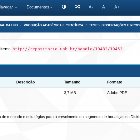
Navegar
Documentos
A-
A
A+
NAL DA UNB
PRODUÇÃO ACADÊMICA E CIENTÍFICA
TESES, DISSERTAÇÕES E PRO
 item:
http://repositorio.unb.br/handle/10482/10453
Descrição
Tamanho
Formato
3,7 MB
Adobe PDF
de mercado e estratégias para o crescimento do segmento de hortaliças no Distri