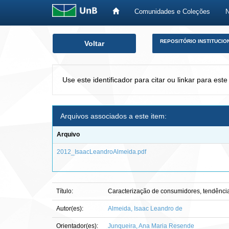
Comunidades e Coleções
Skip
REPOSITÓRIO INSTITUCIO
Voltar
navigation
Use este identificador para citar ou linkar para este
Arquivos associados a este item:
Arquivo
2012_IsaacLeandroAlmeida.pdf
Título:
Caracterização de consumidores, tendência 
Autor(es):
Almeida, Isaac Leandro de
Orientador(es):
Junqueira, Ana Maria Resende