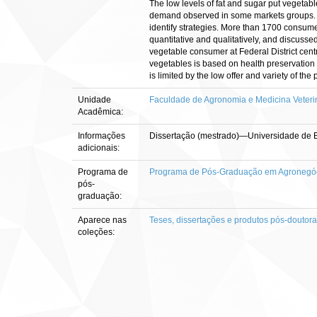
The low levels of fat and sugar put vegetabl
demand observed in some markets groups. Th
identify strategies. More than 1700 consume
quantitative and qualitatively, and discussed
vegetable consumer at Federal District cent
vegetables is based on health preservation a
is limited by the low offer and variety of th
Unidade
Faculdade de Agronomia e Medicina Veterin
Acadêmica:
Informações
Dissertação (mestrado)—Universidade de Br
adicionais:
Programa de
Programa de Pós-Graduação em Agronegó
pós-
graduação:
Aparece nas
Teses, dissertações e produtos pós-doutor
coleções: