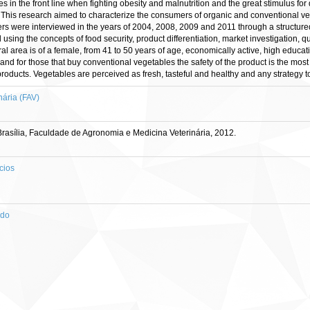
es in the front line when fighting obesity and malnutrition and the great stimulus fo
is research aimed to characterize the consumers of organic and conventional vege
rs were interviewed in the years of 2004, 2008, 2009 and 2011 through a structured
 using the concepts of food security, product differentiation, market investigation, 
ral area is of a female, from 41 to 50 years of age, economically active, high educ
nd for those that buy conventional vegetables the safety of the product is the most
e products. Vegetables are perceived as fresh, tasteful and healthy and any strategy 
ária (FAV)
asília, Faculdade de Agronomia e Medicina Veterinária, 2012.
cios
ado