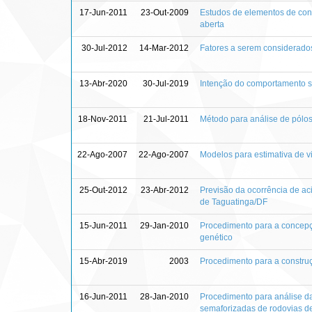
17-Jun-2011
23-Out-2009
Estudos de elementos de con
aberta
30-Jul-2012
14-Mar-2012
Fatores a serem considerados 
13-Abr-2020
30-Jul-2019
Intenção do comportamento s
18-Nov-2011
21-Jul-2011
Método para análise de pólos
22-Ago-2007
22-Ago-2007
Modelos para estimativa de v
25-Out-2012
23-Abr-2012
Previsão da ocorrência de aci
de Taguatinga/DF
15-Jun-2011
29-Jan-2010
Procedimento para a concepç
genético
15-Abr-2019
2003
Procedimento para a construç
16-Jun-2011
28-Jan-2010
Procedimento para análise d
semaforizadas de rodovias de