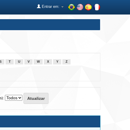
Entrar em:
S
T
U
V
W
X
Y
Z
s):