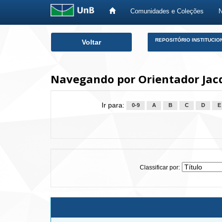
Comunidades e Coleções
Skip
REPOSITÓRIO INSTITUCIO
Voltar
navigation
Navegando por Orientador Jacq
Ir para:
0-9
A
B
C
D
E
Classificar por: