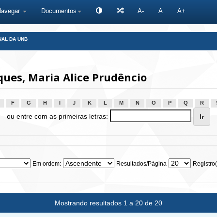
Navegar
Documentos
A-
A
A+
NAL DA UNB
ues, Maria Alice Prudêncio
F
G
H
I
J
K
L
M
N
O
P
Q
R
ou entre com as primeiras letras:
Em ordem:
Resultados/Página
Registro(
Mostrando resultados 1 a 20 de 20