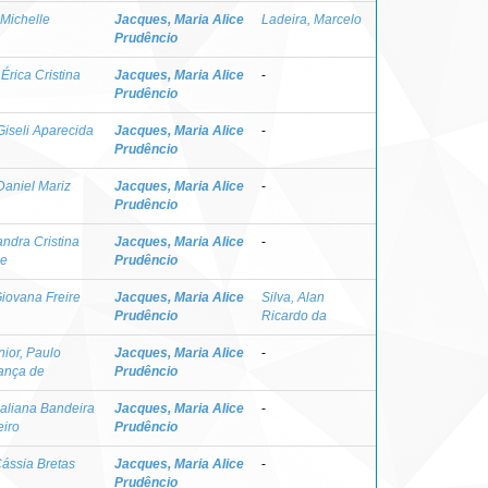
Michelle
Jacques, Maria Alice
Ladeira, Marcelo
Prudêncio
Érica Cristina
Jacques, Maria Alice
-
Prudêncio
 Giseli Aparecida
Jacques, Maria Alice
-
Prudêncio
Daniel Mariz
Jacques, Maria Alice
-
Prudêncio
ndra Cristina
Jacques, Maria Alice
-
de
Prudêncio
iovana Freire
Jacques, Maria Alice
Silva, Alan
Prudêncio
Ricardo da
ior, Paulo
Jacques, Maria Alice
-
ança de
Prudêncio
aliana Bandeira
Jacques, Maria Alice
-
eiro
Prudêncio
ássia Bretas
Jacques, Maria Alice
-
Prudêncio