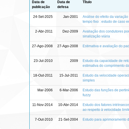
Data de
Data de
Título
publicação
defesa
24-Set-2025
Jan-2001
Análise do efeito da variaçã
tempo fixo : estudo de caso 
2-Abr-2011
Dez-2009
Avaliação dos condutores po
sinalização viária
27-Ago-2008
27-Ago-2008
Estimativa e avaliação do pa
23-Jul-2010
2009
Estudo da capacidade de reto
estimativa do comprimento d
18-Out-2011
15-Jul-2011
Estudo da velocidade operacio
simples
Mar-2006
6-Mar-2006
Estudo das funções de pertin
fuzzy
11-Nov-2014
10-Abr-2014
Estudo dos fatores intrínsec
ao respeito à velocidade limi
7-Out-2010
21-Set-2004
Estudo para aprimoramento d