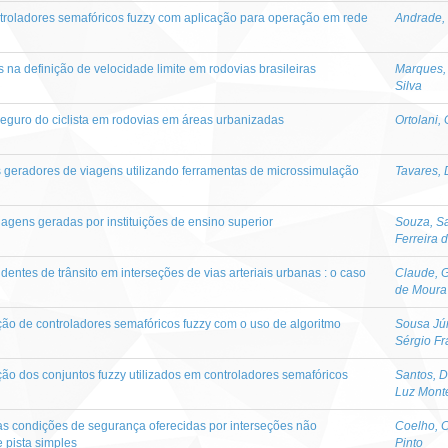
troladores semafóricos fuzzy com aplicação para operação em rede
Andrade, 
na definição de velocidade limite em rodovias brasileiras
Marques, 
Silva
eguro do ciclista em rodovias em áreas urbanizadas
Ortolani,
 geradores de viagens utilizando ferramentas de microssimulação
Tavares, 
iagens geradas por instituições de ensino superior
Souza, Sa
Ferreira 
dentes de trânsito em interseções de vias arteriais urbanas : o caso
Claude, G
de Moura
ão de controladores semafóricos fuzzy com o uso de algoritmo
Sousa Jún
Sérgio Fr
ão dos conjuntos fuzzy utilizados em controladores semafóricos
Santos, D
Luz Mont
as condições de segurança oferecidas por interseções não
Coelho, C
 pista simples
Pinto