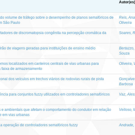
Autor(es
o do volume de tráfego sobre o desempenho de planos semafóricos de
Reis, Ana
em São Paulo
Oliveira
rtadores de discromatopsia congênita na percepção cromática da
Soares, 
drão de viagens geradas para instituições de ensino médio
Bertazzo,
Souza
rnos localizados em canteiros centrais de vias urbanas para
Oliveira,
a faixa de armazenamento
nal dos veículos em trechos viários de rodovias rurais de pista
Gonçalve
Barbosa
ência para conjuntos fuzzy utilizados em controladores semafóricos
Vaz, Ales
os e ambientais que afetam o comportamento do condutor em relação
Velloso, 
te em vias urbanas
a operação de controladores semafóricos fuzzy
Andrade, 