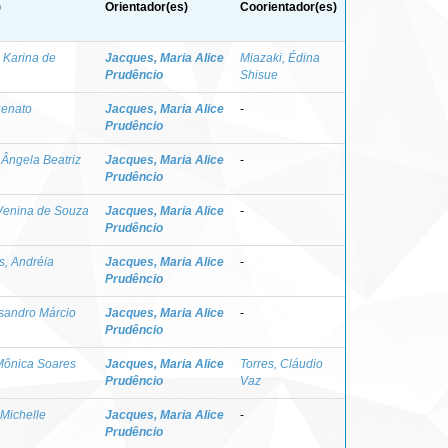
)
Orientador(es)
Coorientador(es)
 Karina de
Jacques, Maria Alice
Miazaki, Édina
Prudêncio
Shisue
Renato
Jacques, Maria Alice
-
Prudêncio
 Ângela Beatriz
Jacques, Maria Alice
-
Prudêncio
 Venina de Souza
Jacques, Maria Alice
-
Prudêncio
s, Andréia
Jacques, Maria Alice
-
Prudêncio
sandro Márcio
Jacques, Maria Alice
-
Prudêncio
Mônica Soares
Jacques, Maria Alice
Torres, Cláudio
Prudêncio
Vaz
Michelle
Jacques, Maria Alice
-
Prudêncio