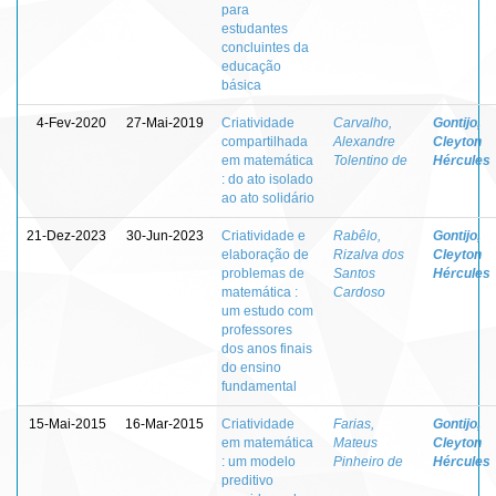
para
estudantes
concluintes da
educação
básica
4-Fev-2020
27-Mai-2019
Criatividade
Carvalho,
Gontijo,
compartilhada
Alexandre
Cleyton
em matemática
Tolentino de
Hércules
: do ato isolado
ao ato solidário
21-Dez-2023
30-Jun-2023
Criatividade e
Rabêlo,
Gontijo,
elaboração de
Rizalva dos
Cleyton
problemas de
Santos
Hércules
matemática :
Cardoso
um estudo com
professores
dos anos finais
do ensino
fundamental
15-Mai-2015
16-Mar-2015
Criatividade
Farias,
Gontijo,
em matemática
Mateus
Cleyton
: um modelo
Pinheiro de
Hércules
preditivo