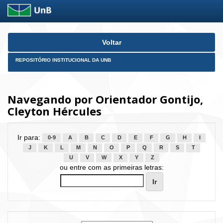
Skip
Voltar
navigation
REPOSITÓRIO INSTITUCIONAL DA UNB
Navegando por Orientador Gontijo,
Cleyton Hércules
Ir para:
0-9
A
B
C
D
E
F
G
H
I
J
K
L
M
N
O
P
Q
R
S
T
U
V
W
X
Y
Z
ou entre com as primeiras letras: