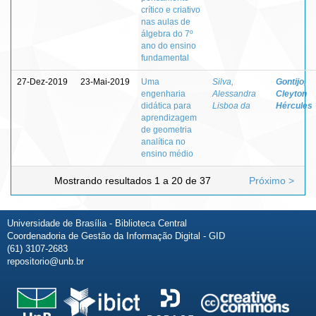
crítico e criativo
nas aulas de
álgebra do 7º
ano do ensino
fundamental
27-Dez-2019
23-Mai-2019
Uma
Silva,
Gontijo,
engenharia
Alessandra
Cleyton
didática para
Lisboa da
Hércules
aprendizagem
de geometria
analítica no
ensino médio
Mostrando resultados 1 a 20 de 37
Próximo >
Universidade de Brasília - Biblioteca Central
Coordenadoria de Gestão da Informação Digital - GID
(61) 3107-2683
repositorio@unb.br