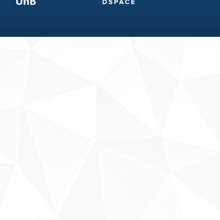
Fale conosco
Sobre