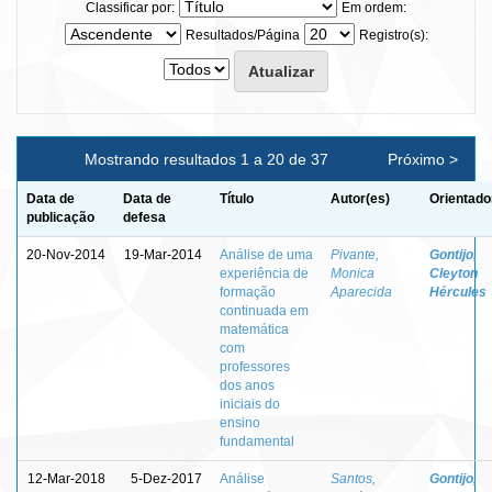
Classificar por:
Em ordem:
Resultados/Página
Registro(s):
Mostrando resultados 1 a 20 de 37
Próximo >
Data de
Data de
Título
Autor(es)
Orientado
publicação
defesa
20-Nov-2014
19-Mar-2014
Análise de uma
Pivante,
Gontijo,
experiência de
Monica
Cleyton
formação
Aparecida
Hércules
continuada em
matemática
com
professores
dos anos
iniciais do
ensino
fundamental
12-Mar-2018
5-Dez-2017
Análise
Santos,
Gontijo,