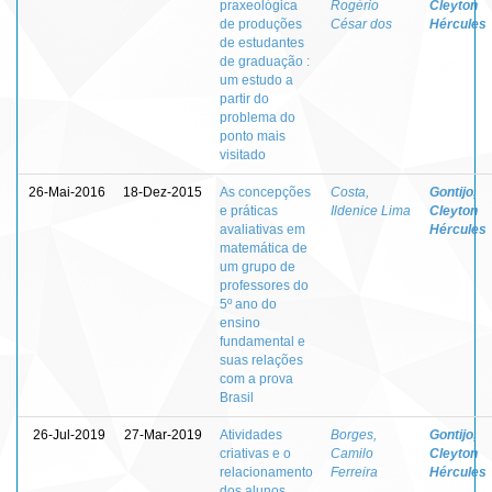
praxeológica
Rogério
Cleyton
de produções
César dos
Hércules
de estudantes
de graduação :
um estudo a
partir do
problema do
ponto mais
visitado
26-Mai-2016
18-Dez-2015
As concepções
Costa,
Gontijo,
e práticas
Ildenice Lima
Cleyton
avaliativas em
Hércules
matemática de
um grupo de
professores do
5º ano do
ensino
fundamental e
suas relações
com a prova
Brasil
26-Jul-2019
27-Mar-2019
Atividades
Borges,
Gontijo,
criativas e o
Camilo
Cleyton
relacionamento
Ferreira
Hércules
dos alunos