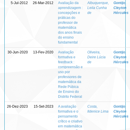
5-Jul-2012
26-Mar-2012
Avaliação da
Albuquerque,
Gontijo,
aprendizagem :
Leila Cunha
Cleyton
concepções e
de
Hércules
práticas do
professor de
matemática
dos anos finais
do ensino
fundamental
30-Jun-2020
13-Fev-2020
Avaliação
Oliveira,
Gontijo,
formativa e
Deire Lúcia
Cleyton
feedback :
de
Hércules
compreensão e
uso por
professores de
matemática da
Rede Púbica
de Ensino do
Distrito Federal
26-Dez-2023
15-Set-2023
A avaliação
Costa,
Gontijo,
formativa e o
Ildenice Lima
Cleyton
pensamento
Hércules
crítico e criativo
em matemática