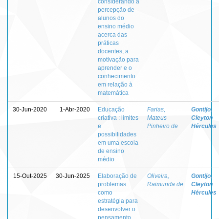
considerando a
percepção de
alunos do
ensino médio
acerca das
práticas
docentes, a
motivação para
aprender e o
conhecimento
em relação à
matemática
30-Jun-2020
1-Abr-2020
Educação
Farias,
Gontijo,
criativa : limites
Mateus
Cleyton
e
Pinheiro de
Hércules
possibilidades
em uma escola
de ensino
médio
15-Out-2025
30-Jun-2025
Elaboração de
Oliveira,
Gontijo,
problemas
Raimunda de
Cleyton
como
Hércules
estratégia para
desenvolver o
pensamento