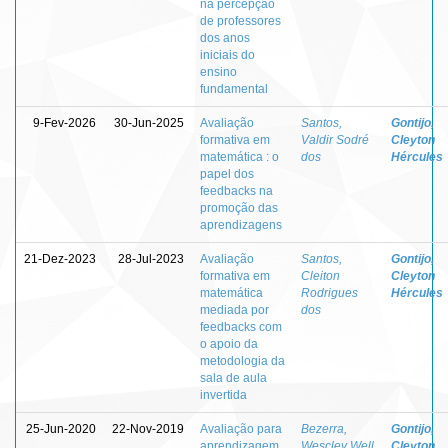
na percepção
de professores
dos anos
iniciais do
ensino
fundamental
9-Fev-2026
30-Jun-2025
Avaliação
Santos,
Gontijo,
formativa em
Valdir Sodré
Cleyton
matemática : o
dos
Hércules
papel dos
feedbacks na
promoção das
aprendizagens
21-Dez-2023
28-Jul-2023
Avaliação
Santos,
Gontijo,
formativa em
Cleiton
Cleyton
matemática
Rodrigues
Hércules
mediada por
dos
feedbacks com
o apoio da
metodologia da
sala de aula
invertida
25-Jun-2020
22-Nov-2019
Avaliação para
Bezerra,
Gontijo,
aprendizagem
Wescley Well
Cleyton