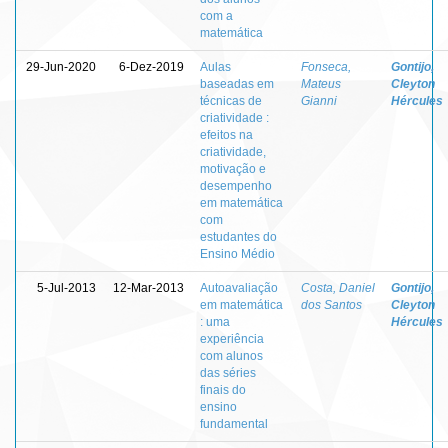
com a
matemática
29-Jun-2020
6-Dez-2019
Aulas
Fonseca,
Gontijo,
baseadas em
Mateus
Cleyton
técnicas de
Gianni
Hércules
criatividade :
efeitos na
criatividade,
motivação e
desempenho
em matemática
com
estudantes do
Ensino Médio
5-Jul-2013
12-Mar-2013
Autoavaliação
Costa, Daniel
Gontijo,
em matemática
dos Santos
Cleyton
: uma
Hércules
experiência
com alunos
das séries
finais do
ensino
fundamental