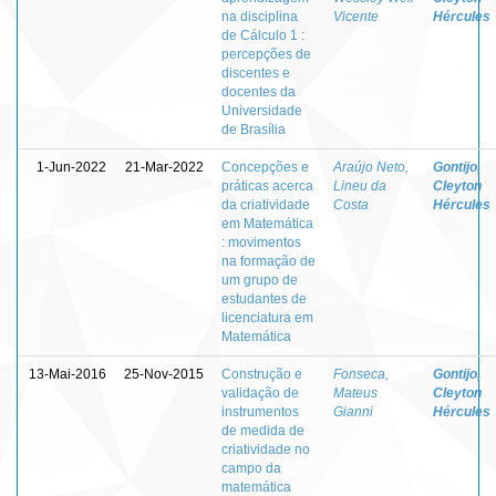
na disciplina
Vicente
Hércules
de Cálculo 1 :
percepções de
discentes e
docentes da
Universidade
de Brasília
1-Jun-2022
21-Mar-2022
Concepções e
Araújo Neto,
Gontijo,
práticas acerca
Lineu da
Cleyton
da criatividade
Costa
Hércules
em Matemática
: movimentos
na formação de
um grupo de
estudantes de
licenciatura em
Matemática
13-Mai-2016
25-Nov-2015
Construção e
Fonseca,
Gontijo,
validação de
Mateus
Cleyton
instrumentos
Gianni
Hércules
de medida de
criatividade no
campo da
matemática