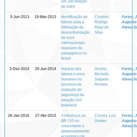
um, em relação
ao outro
3-Jun-2013
19-Mar-2013
Identificação de
Cruvinel,
Fortes, 
fatores para a
Rodrigo
Augusto
efetivação da
Rosa da
Abreu S
descentralização
Silva
de voos
internacionais
regulares de
passageiros no
Brasil
3-Dez-2014
20-Jun-2014
Impacto dos
Arcúrio,
Fortes, 
fatores e erros
Michelle
Augusto
humanos no
Salgado
Abreu S
processo de
Ferreira
inspeção de
segurança da
aviação civil
brasileira
26-Jan-2016
27-Abr-2015
A influência da
Correia, Luiz
Fortes, 
BR-153 no
Soares
Augusto
crescimento e
Abreu S
desenvolvimento
econômico de