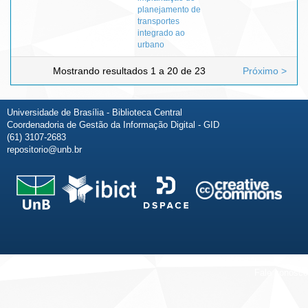
planejamento de
transportes
integrado ao
urbano
Mostrando resultados 1 a 20 de 23
Próximo >
Universidade de Brasília - Biblioteca Central
Coordenadoria de Gestão da Informação Digital - GID
(61) 3107-2683
repositorio@unb.br
Fale conosco
Sobre