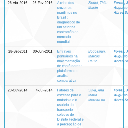
26-Abr-2016
26-Fev-2016
A crise dos
Zindel, Thilo
Fortes, 
cruzeiros
Martin
Augusto
marítimos no
Abreu S
Brasil :
diagnóstico de
um setor na
contramão do
mercado
mundial
28-Set-2011
30-Jun-2011
Entraves
Bogossian,
Fortes, 
portuários na
Marcos
Augusto
movimentação
Paulo
Abreu S
de contêineres :
plataforma de
análise
comparativa
20-Out-2014
4-Jul-2014
Fatores de
Silva, Ana
Fortes, 
estresse para o
Maria
Augusto
motorista e o
Moreira da
Abreu S
usuário do
transporte
coletivo do
Distrito Federal e
a percepção de