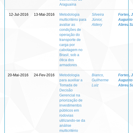
Araguaína
12-Jul-2016
13-Mai-2016
Metodologia
Silveira
Fortes, 
multicritério para
Júnior,
Augusto
avaliar as
Aldery
Abreu S
condições de
operação do
transporte de
carga por
cabotagem no
Brasil, sob a
ótica dos
armadores
20-Mai-2016
24-Fev-2016
Metodologia
Bianco,
Fortes, 
para auxiliar a
Guilherme
Augusto
Tomada de
Luiz
Abreu S
Decisão
Gerencial na
priorização de
investimentos
públicos em
rodovias
utilizando-se da
análise
multicritério