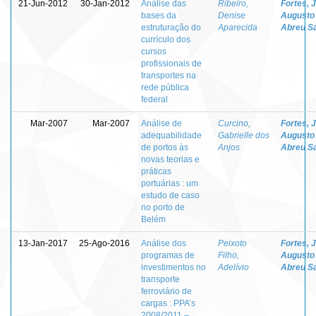
21-Jun-2012
30-Jan-2012
Análise das
Ribeiro,
Fortes, 
bases da
Denise
Augusto
estruturação do
Aparecida
Abreu S
currículo dos
cursos
profissionais de
transportes na
rede pública
federal
Mar-2007
Mar-2007
Análise de
Curcino,
Fortes, 
adequabilidade
Gabrielle dos
Augusto
de portos às
Anjos
Abreu S
novas teorias e
práticas
portuárias : um
estudo de caso
no porto de
Belém
13-Jan-2017
25-Ago-2016
Análise dos
Peixoto
Fortes, 
programas de
Filho,
Augusto
investimentos no
Adelívio
Abreu S
transporte
ferroviário de
cargas : PPA’s
2008/2011 –