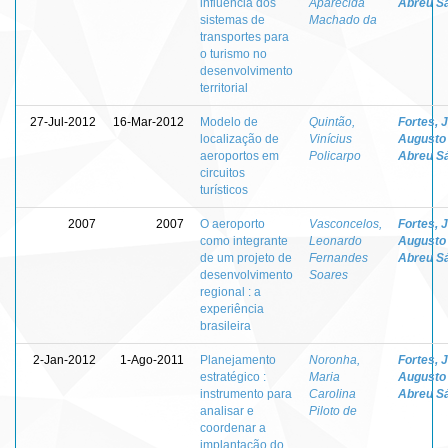
influência dos
Aparecida
Abreu S
sistemas de
Machado da
transportes para
o turismo no
desenvolvimento
territorial
27-Jul-2012
16-Mar-2012
Modelo de
Quintão,
Fortes, 
localização de
Vinícius
Augusto
aeroportos em
Policarpo
Abreu S
circuitos
turísticos
2007
2007
O aeroporto
Vasconcelos,
Fortes, 
como integrante
Leonardo
Augusto
de um projeto de
Fernandes
Abreu S
desenvolvimento
Soares
regional : a
experiência
brasileira
2-Jan-2012
1-Ago-2011
Planejamento
Noronha,
Fortes, 
estratégico :
Maria
Augusto
instrumento para
Carolina
Abreu S
analisar e
Piloto de
coordenar a
implantação do