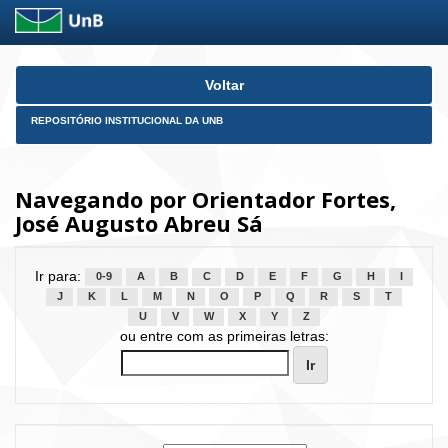
Skip
Voltar
navigation
REPOSITÓRIO INSTITUCIONAL DA UNB
Navegando por Orientador Fortes,
José Augusto Abreu Sá
Ir para:
0-9
A
B
C
D
E
F
G
H
I
J
K
L
M
N
O
P
Q
R
S
T
U
V
W
X
Y
Z
ou entre com as primeiras letras: