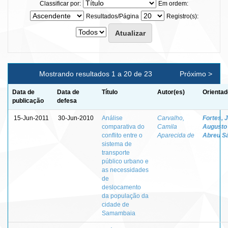
Classificar por:
Em ordem:
Resultados/Página
Registro(s):
Mostrando resultados 1 a 20 de 23
Próximo >
Data de
Data de
Título
Autor(es)
Orientad
publicação
defesa
15-Jun-2011
30-Jun-2010
Análise
Carvalho,
Fortes, 
comparativa do
Camila
Augusto
conflito entre o
Aparecida de
Abreu S
sistema de
transporte
público urbano e
as necessidades
de
deslocamento
da população da
cidade de
Samambaia