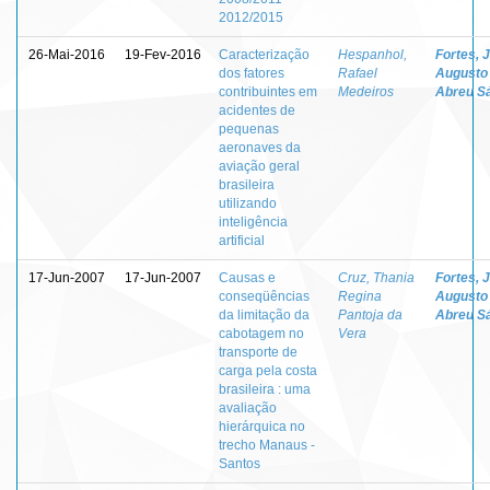
2012/2015
26-Mai-2016
19-Fev-2016
Caracterização
Hespanhol,
Fortes, 
dos fatores
Rafael
Augusto
contribuintes em
Medeiros
Abreu S
acidentes de
pequenas
aeronaves da
aviação geral
brasileira
utilizando
inteligência
artificial
17-Jun-2007
17-Jun-2007
Causas e
Cruz, Thania
Fortes, 
conseqüências
Regina
Augusto
da limitação da
Pantoja da
Abreu S
cabotagem no
Vera
transporte de
carga pela costa
brasileira : uma
avaliação
hierárquica no
trecho Manaus -
Santos