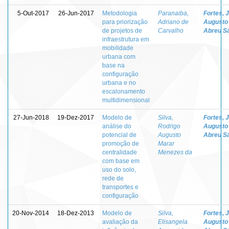
5-Out-2017
26-Jun-2017
Metodologia
Paranaiba,
Fortes, 
para priorização
Adriano de
Augusto
de projetos de
Carvalho
Abreu S
infraestrutura em
mobilidade
urbana com
base na
configuração
urbana e no
escalonamento
multidimensional
27-Jun-2018
19-Dez-2017
Modelo de
Silva,
Fortes, 
análise do
Rodrigo
Augusto
potencial de
Augusto
Abreu S
promoção de
Marar
centralidade
Menezes da
com base em
uso do solo,
rede de
transportes e
configuração
20-Nov-2014
18-Dez-2013
Modelo de
Silva,
Fortes, 
avaliação da
Elisangela
Augusto