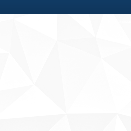
Fale conosco
Sobre