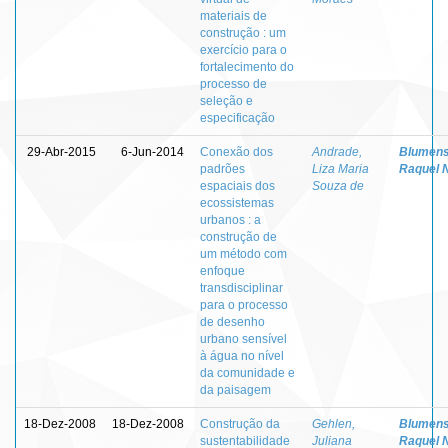
materiais de
construção : um
exercício para o
fortalecimento do
processo de
seleção e
especificação
29-Abr-2015
6-Jun-2014
Conexão dos
Andrade,
Blumens
padrões
Liza Maria
Raquel 
espaciais dos
Souza de
ecossistemas
urbanos : a
construção de
um método com
enfoque
transdisciplinar
para o processo
de desenho
urbano sensível
à água no nível
da comunidade e
da paisagem
18-Dez-2008
18-Dez-2008
Construção da
Gehlen,
Blumens
sustentabilidade
Juliana
Raquel 