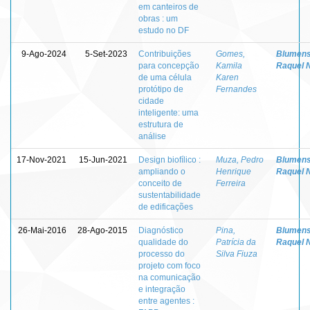
em canteiros de
obras : um
estudo no DF
9-Ago-2024
5-Set-2023
Contribuições
Gomes,
Blumens
para concepção
Kamila
Raquel 
de uma célula
Karen
protótipo de
Fernandes
cidade
inteligente: uma
estrutura de
análise
17-Nov-2021
15-Jun-2021
Design biofílico :
Muza, Pedro
Blumens
ampliando o
Henrique
Raquel 
conceito de
Ferreira
sustentabilidade
de edificações
26-Mai-2016
28-Ago-2015
Diagnóstico
Pina,
Blumens
qualidade do
Patrícia da
Raquel 
processo do
Silva Fiuza
projeto com foco
na comunicação
e integração
entre agentes :