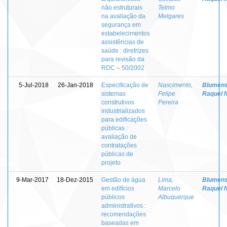
não estruturais
Telmo
na avaliação da
Melgares
segurança em
estabelecimentos
assistências de
saúde : diretrizes
para revisão da
RDC – 50/2002
5-Jul-2018
26-Jan-2018
Especificação de
Nascimento,
Blumens
sistemas
Felipe
Raquel 
construtivos
Pereira
industrializados
para edificações
públicas :
avaliação de
contratações
públicas de
projeto
9-Mar-2017
18-Dez-2015
Gestão de água
Lima,
Blumens
em edifícios
Marcelo
Raquel 
públicos
Albuquerque
administrativos :
recomendações
baseadas em