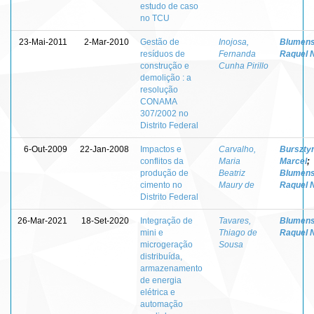
estudo de caso
no TCU
23-Mai-2011
2-Mar-2010
Gestão de
Inojosa,
Blumens
resíduos de
Fernanda
Raquel 
construção e
Cunha Pirillo
demolição : a
resolução
CONAMA
307/2002 no
Distrito Federal
6-Out-2009
22-Jan-2008
Impactos e
Carvalho,
Bursztyn
conflitos da
Maria
Marcel
;
produção de
Beatriz
Blumens
cimento no
Maury de
Raquel 
Distrito Federal
26-Mar-2021
18-Set-2020
Integração de
Tavares,
Blumens
mini e
Thiago de
Raquel 
microgeração
Sousa
distribuída,
armazenamento
de energia
elétrica e
automação