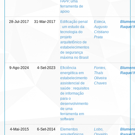
FAPP, uma
ferramenta de
apoio
28-Jul-2017
31-Mar-2017
Edificação penal
Esteca,
Blumens
: um estudo da
Augusto
Raquel 
tecnologia do
Cristiano
projeto
Prata
arquitetônico de
estabelecimentos
de segurança
máxima no Brasil
9-Ago-2024
4-Set-2023
Eficiência
Fontes,
Blumens
energética em
Thaís
Raquel 
estabelecimento
Oliveira
assistencial de
Chaves
saúde : requisitos
de informação
para o
desenvolvimento
de uma
ferramenta em
software
4-Mai-2015
6-Set-2014
Elementos
Lobo,
Blumens
arquitetônicos
Osvaldo
Raquel 