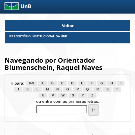
Skip
Voltar
navigation
REPOSITÓRIO INSTITUCIONAL DA UNB
Navegando por Orientador
Blumenschein, Raquel Naves
Ir para:
0-9
A
B
C
D
E
F
G
H
I
J
K
L
M
N
O
P
Q
R
S
T
U
V
W
X
Y
Z
ou entre com as primeiras letras: