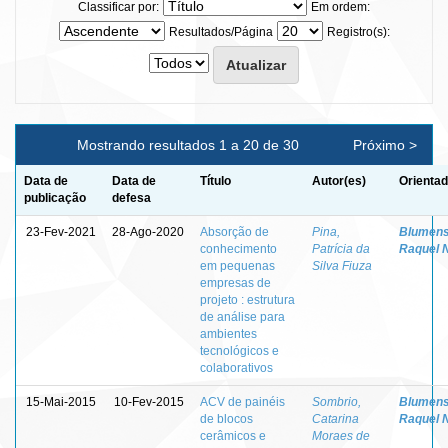
Classificar por:
Em ordem:
Resultados/Página
Registro(s):
Mostrando resultados 1 a 20 de 30
Próximo >
Data de
Data de
Título
Autor(es)
Orientad
publicação
defesa
23-Fev-2021
28-Ago-2020
Absorção de
Pina,
Blumens
conhecimento
Patrícia da
Raquel 
em pequenas
Silva Fiuza
empresas de
projeto : estrutura
de análise para
ambientes
tecnológicos e
colaborativos
15-Mai-2015
10-Fev-2015
ACV de painéis
Sombrio,
Blumens
de blocos
Catarina
Raquel 
cerâmicos e
Moraes de