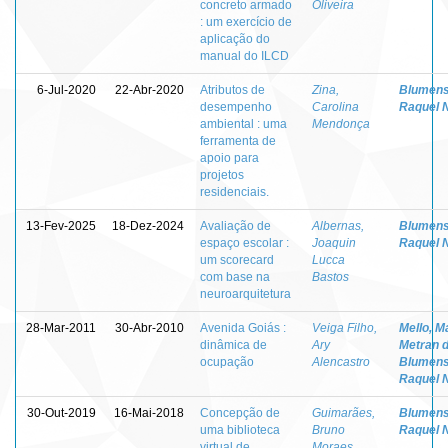
concreto armado
Oliveira
: um exercício de
aplicação do
manual do ILCD
6-Jul-2020
22-Abr-2020
Atributos de
Zina,
Blumens
desempenho
Carolina
Raquel 
ambiental : uma
Mendonça
ferramenta de
apoio para
projetos
residenciais.
13-Fev-2025
18-Dez-2024
Avaliação de
Albernas,
Blumens
espaço escolar :
Joaquin
Raquel 
um scorecard
Lucca
com base na
Bastos
neuroarquitetura
28-Mar-2011
30-Abr-2010
Avenida Goiás :
Veiga Filho,
Mello, M
dinâmica de
Ary
Metran 
ocupação
Alencastro
Blumens
Raquel 
30-Out-2019
16-Mai-2018
Concepção de
Guimarães,
Blumens
uma biblioteca
Bruno
Raquel 
virtual de
Moraes