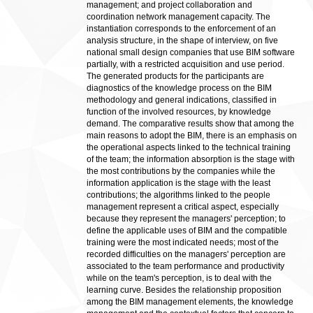
management; and project collaboration and
coordination network management capacity. The
instantiation corresponds to the enforcement of an
analysis structure, in the shape of interview, on five
national small design companies that use BIM software
partially, with a restricted acquisition and use period.
The generated products for the participants are
diagnostics of the knowledge process on the BIM
methodology and general indications, classified in
function of the involved resources, by knowledge
demand. The comparative results show that among the
main reasons to adopt the BIM, there is an emphasis on
the operational aspects linked to the technical training
of the team; the information absorption is the stage with
the most contributions by the companies while the
information application is the stage with the least
contributions; the algorithms linked to the people
management represent a critical aspect, especially
because they represent the managers' perception; to
define the applicable uses of BIM and the compatible
training were the most indicated needs; most of the
recorded difficulties on the managers' perception are
associated to the team performance and productivity
while on the team's perception, is to deal with the
learning curve. Besides the relationship proposition
among the BIM management elements, the knowledge