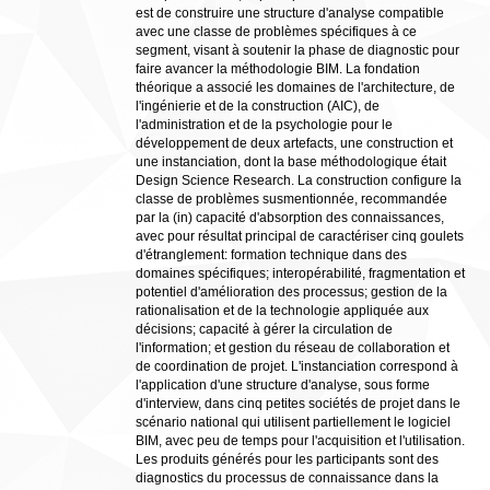
est de construire une structure d'analyse compatible
avec une classe de problèmes spécifiques à ce
segment, visant à soutenir la phase de diagnostic pour
faire avancer la méthodologie BIM. La fondation
théorique a associé les domaines de l'architecture, de
l'ingénierie et de la construction (AIC), de
l'administration et de la psychologie pour le
développement de deux artefacts, une construction et
une instanciation, dont la base méthodologique était
Design Science Research. La construction configure la
classe de problèmes susmentionnée, recommandée
par la (in) capacité d'absorption des connaissances,
avec pour résultat principal de caractériser cinq goulets
d'étranglement: formation technique dans des
domaines spécifiques; interopérabilité, fragmentation et
potentiel d'amélioration des processus; gestion de la
rationalisation et de la technologie appliquée aux
décisions; capacité à gérer la circulation de
l'information; et gestion du réseau de collaboration et
de coordination de projet. L'instanciation correspond à
l'application d'une structure d'analyse, sous forme
d'interview, dans cinq petites sociétés de projet dans le
scénario national qui utilisent partiellement le logiciel
BIM, avec peu de temps pour l'acquisition et l'utilisation.
Les produits générés pour les participants sont des
diagnostics du processus de connaissance dans la