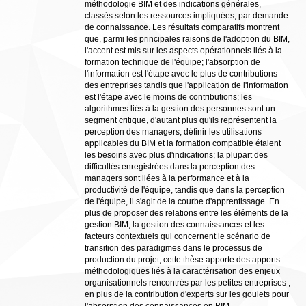
méthodologie BIM et des indications générales,
classés selon les ressources impliquées, par demande
de connaissance. Les résultats comparatifs montrent
que, parmi les principales raisons de l'adoption du BIM,
l'accent est mis sur les aspects opérationnels liés à la
formation technique de l'équipe; l'absorption de
l'information est l'étape avec le plus de contributions
des entreprises tandis que l'application de l'information
est l'étape avec le moins de contributions; les
algorithmes liés à la gestion des personnes sont un
segment critique, d'autant plus qu'ils représentent la
perception des managers; définir les utilisations
applicables du BIM et la formation compatible étaient
les besoins avec plus d'indications; la plupart des
difficultés enregistrées dans la perception des
managers sont liées à la performance et à la
productivité de l'équipe, tandis que dans la perception
de l'équipe, il s'agit de la courbe d'apprentissage. En
plus de proposer des relations entre les éléments de la
gestion BIM, la gestion des connaissances et les
facteurs contextuels qui concernent le scénario de
transition des paradigmes dans le processus de
production du projet, cette thèse apporte des apports
méthodologiques liés à la caractérisation des enjeux
organisationnels rencontrés par les petites entreprises ,
en plus de la contribution d'experts sur les goulets pour