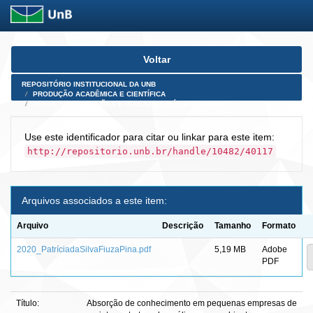
Skip
Voltar
navigation
REPOSITÓRIO INSTITUCIONAL DA UNB
PRODUÇÃO ACADÊMICA E CIENTÍFICA
TESES, DISSERTAÇÕES E PRODUTOS PÓS-DOUTORADO
Use este identificador para citar ou linkar para este item:
http://repositorio.unb.br/handle/10482/40117
Arquivos associados a este item:
Arquivo
Descrição
Tamanho
Formato
2020_PatríciadaSilvaFiuzaPina.pdf
5,19 MB
Adobe
PDF
Título:
Absorção de conhecimento em pequenas empresas de