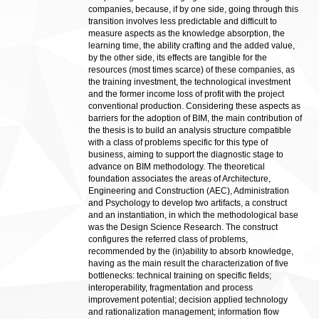
companies, because, if by one side, going through this
transition involves less predictable and difficult to
measure aspects as the knowledge absorption, the
learning time, the ability crafting and the added value,
by the other side, its effects are tangible for the
resources (most times scarce) of these companies, as
the training investment, the technological investment
and the former income loss of profit with the project
conventional production. Considering these aspects as
barriers for the adoption of BIM, the main contribution of
the thesis is to build an analysis structure compatible
with a class of problems specific for this type of
business, aiming to support the diagnostic stage to
advance on BIM methodology. The theoretical
foundation associates the areas of Architecture,
Engineering and Construction (AEC), Administration
and Psychology to develop two artifacts, a construct
and an instantiation, in which the methodological base
was the Design Science Research. The construct
configures the referred class of problems,
recommended by the (in)ability to absorb knowledge,
having as the main result the characterization of five
bottlenecks: technical training on specific fields;
interoperability, fragmentation and process
improvement potential; decision applied technology
and rationalization management; information flow