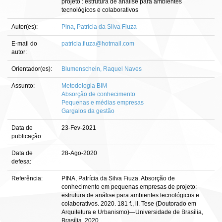
projeto : estrutura de análise para ambientes
tecnológicos e colaborativos
Autor(es):
Pina, Patrícia da Silva Fiuza
E-mail do
patricia.fiuza@hotmail.com
autor:
Orientador(es):
Blumenschein, Raquel Naves
Assunto:
Metodologia BIM
Absorção de conhecimento
Pequenas e médias empresas
Gargalos da gestão
Data de
23-Fev-2021
publicação:
Data de
28-Ago-2020
defesa:
Referência:
PINA, Patrícia da Silva Fiuza. Absorção de
conhecimento em pequenas empresas de projeto:
estrutura de análise para ambientes tecnológicos e
colaborativos. 2020. 181 f., il. Tese (Doutorado em
Arquitetura e Urbanismo)—Universidade de Brasília,
Brasília, 2020.