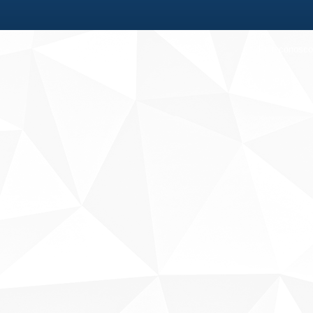
Fale conosco
Sobre