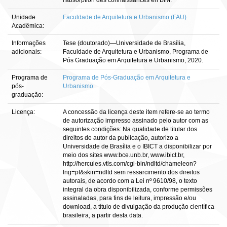
l'absorption des connaissances en BIM.
Unidade
Faculdade de Arquitetura e Urbanismo (FAU)
Acadêmica:
Informações
Tese (doutorado)—Universidade de Brasília,
adicionais:
Faculdade de Arquitetura e Urbanismo, Programa de
Pós Graduação em Arquitetura e Urbanismo, 2020.
Programa de
Programa de Pós-Graduação em Arquitetura e
pós-
Urbanismo
graduação:
Licença:
A concessão da licença deste item refere-se ao termo
de autorização impresso assinado pelo autor com as
seguintes condições: Na qualidade de titular dos
direitos de autor da publicação, autorizo a
Universidade de Brasília e o IBICT a disponibilizar por
meio dos sites www.bce.unb.br, www.ibict.br,
http://hercules.vtls.com/cgi-bin/ndltd/chameleon?
lng=pt&skin=ndltd sem ressarcimento dos direitos
autorais, de acordo com a Lei nº 9610/98, o texto
integral da obra disponibilizada, conforme permissões
assinaladas, para fins de leitura, impressão e/ou
download, a título de divulgação da produção científica
brasileira, a partir desta data.