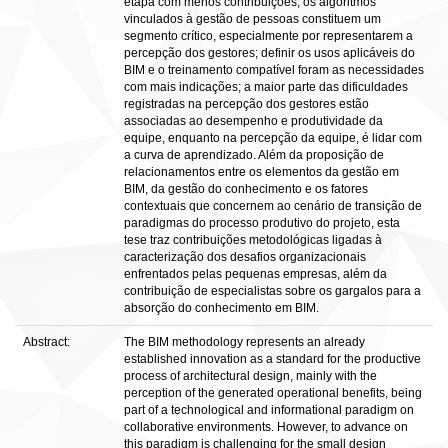
etapa com menos contribuições; os algoritmos
vinculados à gestão de pessoas constituem um
segmento crítico, especialmente por representarem a
percepção dos gestores; definir os usos aplicáveis do
BIM e o treinamento compatível foram as necessidades
com mais indicações; a maior parte das dificuldades
registradas na percepção dos gestores estão
associadas ao desempenho e produtividade da
equipe, enquanto na percepção da equipe, é lidar com
a curva de aprendizado. Além da proposição de
relacionamentos entre os elementos da gestão em
BIM, da gestão do conhecimento e os fatores
contextuais que concernem ao cenário de transição de
paradigmas do processo produtivo do projeto, esta
tese traz contribuições metodológicas ligadas à
caracterização dos desafios organizacionais
enfrentados pelas pequenas empresas, além da
contribuição de especialistas sobre os gargalos para a
absorção do conhecimento em BIM.
Abstract:
The BIM methodology represents an already
established innovation as a standard for the productive
process of architectural design, mainly with the
perception of the generated operational benefits, being
part of a technological and informational paradigm on
collaborative environments. However, to advance on
this paradigm is challenging for the small design