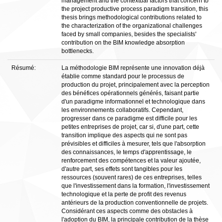
management and the contextual factors that concern to
the project productive process paradigm transition, this
thesis brings methodological contributions related to
the characterization of the organizational challenges
faced by small companies, besides the specialists'
contribution on the BIM knowledge absorption
bottlenecks.
Résumé:
La méthodologie BIM représente une innovation déjà
établie comme standard pour le processus de
production du projet, principalement avec la perception
des bénéfices opérationnels générés, faisant partie
d'un paradigme informationnel et technologique dans
les environnements collaboratifs. Cependant,
progresser dans ce paradigme est difficile pour les
petites entreprises de projet, car si, d'une part, cette
transition implique des aspects qui ne sont pas
prévisibles et difficiles à mesurer, tels que l'absorption
des connaissances, le temps d'apprentissage, le
renforcement des compétences et la valeur ajoutée,
d'autre part, ses effets sont tangibles pour les
ressources (souvent rares) de ces entreprises, telles
que l'investissement dans la formation, l'investissement
technologique et la perte de profit des revenus
antérieurs de la production conventionnelle de projets.
Considérant ces aspects comme des obstacles à
l'adoption du BIM, la principale contribution de la thèse