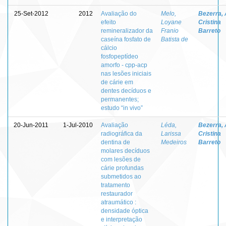
25-Set-2012
2012
Avaliação do
Melo,
Bezerra,
efeito
Loyane
Cristina
remineralizador da
Franio
Barreto
caseína fosfato de
Batista de
cálcio
fosfopeptídeo
amorfo - cpp-acp
nas lesões iniciais
de cárie em
dentes decíduos e
permanentes;
estudo “in vivo”
20-Jun-2011
1-Jul-2010
Avaliação
Léda,
Bezerra,
radiográfica da
Larissa
Cristina
dentina de
Medeiros
Barreto
molares decíduos
com lesões de
cárie profundas
submetidos ao
tratamento
restaurador
atraumático :
densidade óptica
e interpretação