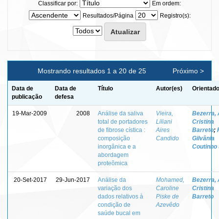
Classificar por:
Em ordem:
Resultados/Página
Registro(s):
Mostrando resultados 1 a 20 de 25
Próximo >
Data de
Data de
Título
Autor(es)
Orientado
publicação
defesa
19-Mar-2009
2008
Análise da saliva
Vieira,
Bezerra,
total de portadores
Liliani
Cristina
de fibrose cística :
Aires
Barreto
;
composição
Candido
Gilvânia
inorgânica e a
Coutinho 
abordagem
proteômica
20-Set-2017
29-Jun-2017
Análise da
Mohamed,
Bezerra,
variação dos
Caroline
Cristina
dados relativos à
Piske de
Barreto
condição de
Azevêdo
saúde bucal em