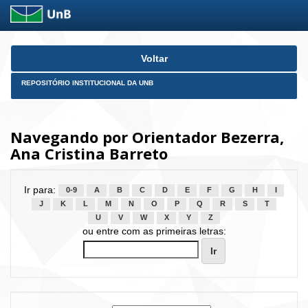
Skip
Voltar
navigation
REPOSITÓRIO INSTITUCIONAL DA UNB
Navegando por Orientador Bezerra,
Ana Cristina Barreto
Ir para:
0-9
A
B
C
D
E
F
G
H
I
J
K
L
M
N
O
P
Q
R
S
T
U
V
W
X
Y
Z
ou entre com as primeiras letras: