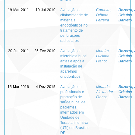
19-Mar-2011
19-Jul-2010
Avaliação da
Carneiro,
Bezerra,
citotoxicidade de
Débora
Cristina
materiais
Ferreira
Barreto
endodônticos no
tratamento de
perfurações
radiculares
20-Jun-2011
25-Fev-2010
Avaliação da
Moreira,
Bezerra,
microbiota bucal
Luciana
Cristina
antes e apos a
Franco
Barreto
instalação de
aparelhos
ortodônticos
15-Mar-2016
4-Dez-2015
Avaliação de
Miranda,
Bezerra,
profissionais e
Alexandre
Cristina
promoção de
Franco
Barreto
saúde bucal de
pacientes
internados em
Unidade de
Terapia Intensiva
(UTI) em Brasília-
DF