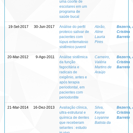
uma coorte de
escolares em um
programa de
saúde bucal
19-Set-2017
30-Jun-2017
Análise do perfil
Abrão,
Bezerra,
proteico salivar de
Aline
Cristina
pacientes com
Lauria
Barreto
lúpus eritematoso
Pires
sistêmico juvenil
20-Mar-2012
9-Ago-2011
Análise sistêmica
Carneiro,
Bezerra,
da função
Valéria
Cristina
fagocitária e
Martins de
Barreto
radicais de
Araújo
oxigênio, antes e
após terapia
periodontal, em
pacientes com
periodontite
21-Mar-2014
16-Dez-2013
Avaliação clínica,
Silva,
Bezerra,
ultra-estrutural e
Keyse
Cristina
química de dentes
Loyanne
Barreto
que receberam
Batista da
selantes : estudo
in vivo