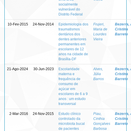
socialmente
vulnerável do
Distrito Federal
10-Fev-2015
24-Nov-2014
Epidemiologia dos
Frujeri,
Bezerra,
traumatismos
Maria de
Cristina
dentários dos
Lourdes
Barreto
dentes anteriores
Vieira
permanentes em
escolares de 12
anos na cidade de
Brasília-DF
21-Ago-2024
30-Jun-2023
Escolaridade
Alves,
Bezerra,
materna e
Júlia
Cristina
frequência de
Barros
Barreto
consumo de
açúcar em
escolares de 6 a 9
anos : um estudo
transversal
2-Mar-2016
24-Nov-2015
Estudo clínico
Piau,
Bezerra,
controlado da
Cinthia
Cristina
microbiota bucal
Gonçalves
Barreto
de pacientes
Barbosa