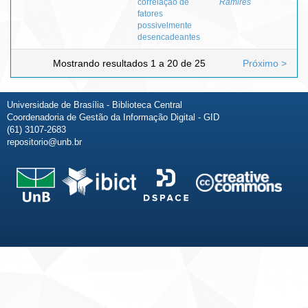
correlação de
Ramires
fatores
possivelmente
desencadeantes
Mostrando resultados 1 a 20 de 25
Próximo >
Universidade de Brasília - Biblioteca Central
Coordenadoria de Gestão da Informação Digital - GID
(61) 3107-2683
repositorio@unb.br
Fale conosco
Sobre