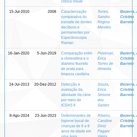
clínica visual
15-Jul-2010
2008
Caracterização
Torres,
Bezerra,
comparativa do
Sandra
Cristina
esmalte de dentes
Regina
Barreto
decíduos e
Mendes
permanentes por
Espectroscopia
Raman
16-Jan-2020
5-Jun-2019
Comparação entre
Piovesan,
Bezerra,
a clorexidina e o
Érica
Cristina
diamino fluoreto
Torres de
Barreto
de prata para
Almeida
limpeza cavitária
24-Jul-2013
20-Dez-2012
Detecção e
Souza,
Bezerra,
avaliação da
Erica
Cristina
atividade da cárie
Simone
Barreto
por meio do
dos
ICDAS II
Santos
8-Ago-2024
23-Jun-2023
Determinantes de
Ribeiro,
Bezerra,
higiene bucal de
Caroline
Cristina
crianças de 6 a 9
Diniz
Barreto
anos de idade em
Pagani
uma área
Vieira