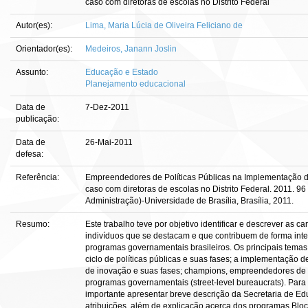
caso com diretoras de escolas no Distrito Federal
Autor(es):
Lima, Maria Lúcia de Oliveira Feliciano de
Orientador(es):
Medeiros, Janann Joslin
Assunto:
Educação e Estado
Planejamento educacional
Data de
7-Dez-2011
publicação:
Data de
26-Mai-2011
defesa:
Referência:
Empreendedores de Políticas Públicas na Implementação 
caso com diretoras de escolas no Distrito Federal. 2011. 96
Administração)-Universidade de Brasília, Brasília, 2011.
Resumo:
Este trabalho teve por objetivo identificar e descrever as c
indivíduos que se destacam e que contribuem de forma int
programas governamentais brasileiros. Os principais temas 
ciclo de políticas públicas e suas fases; a implementação
de inovação e suas fases; champions, empreendedores de p
programas governamentais (street-level bureaucrats). Para 
importante apresentar breve descrição da Secretaria de Ed
atribuições, além de explicação acerca dos programas Bloco