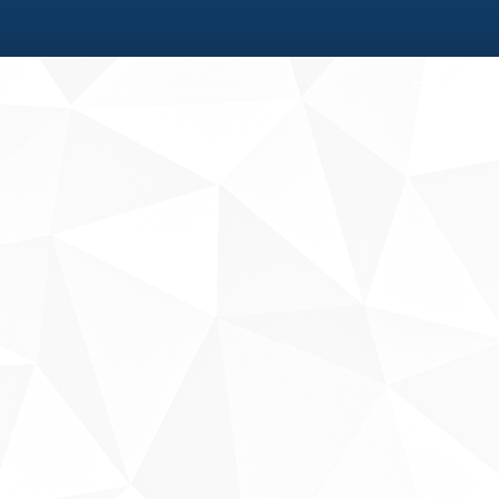
Fale conosco
Sobre