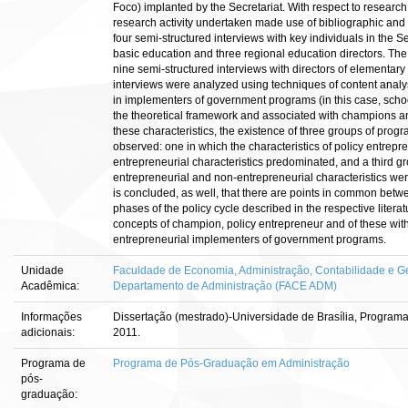
Foco) implanted by the Secretariat. With respect to research
research activity undertaken made use of bibliographic an
four semi-structured interviews with key individuals in the Se
basic education and three regional education directors. The
nine semi-structured interviews with directors of elementary 
interviews were analyzed using techniques of content analysi
in implementers of government programs (in this case, school
the theoretical framework and associated with champions an
these characteristics, the existence of three groups of pro
observed: one in which the characteristics of policy entrep
entrepreneurial characteristics predominated, and a third gr
entrepreneurial and non-entrepreneurial characteristics wer
is concluded, as well, that there are points in common betw
phases of the policy cycle described in the respective literat
concepts of champion, policy entrepreneur and of these with
entrepreneurial implementers of government programs.
Unidade
Faculdade de Economia, Administração, Contabilidade e Ge
Acadêmica:
Departamento de Administração (FACE ADM)
Informações
Dissertação (mestrado)-Universidade de Brasília, Progra
adicionais:
2011.
Programa de
Programa de Pós-Graduação em Administração
pós-
graduação: