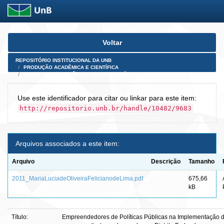
Skip
Voltar
navigation
REPOSITÓRIO INSTITUCIONAL DA UNB
PRODUÇÃO ACADÊMICA E CIENTÍFICA
TESES, DISSERTAÇÕES E PRODUTOS PÓS-DOUTORADO
Use este identificador para citar ou linkar para este item:
http://repositorio.unb.br/handle/10482/9683
Arquivos associados a este item:
Arquivo
Descrição
Tamanho
2011_MariaLuciadeOliveiraFelicianodeLima.pdf
675,66
kB
Título:
Empreendedores de Políticas Públicas na Implementação 