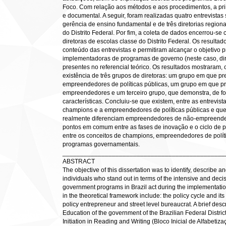
Foco. Com relação aos métodos e aos procedimentos, a prime
e documental. A seguir, foram realizadas quatro entrevista
gerência de ensino fundamental e de três diretorias regio
do Distrito Federal. Por fim, a coleta de dados encerrou-se
diretoras de escolas classe do Distrito Federal. Os resultad
conteúdo das entrevistas e permitiram alcançar o objetivo p
implementadoras de programas de governo (neste caso, diret
presentes no referencial teórico. Os resultados mostraram, 
existência de três grupos de diretoras: um grupo em que p
empreendedores de políticas públicas, um grupo em que pr
empreendedores e um terceiro grupo, que demonstra, de for
características. Concluiu-se que existem, entre as entrev
champions e a empreendedores de políticas públicas e que
realmente diferenciam empreendedores de não-empreende
pontos em comum entre as fases de inovação e o ciclo de p
entre os conceitos de champions, empreendedores de polít
programas governamentais.
______________________________________________
ABSTRACT
The objective of this dissertation was to identify, describe 
individuals who stand out in terms of the intensive and decis
government programs in Brazil act during the implementation
in the theoretical framework include: the policy cycle and i
policy entrepreneur and street level bureaucrat. A brief descr
Education of the government of the Brazilian Federal District
Initiation in Reading and Writing (Bloco Inicial de Alfabet