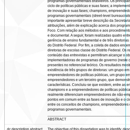
programas governamentais brasileiros. Os principais
ciclo de políticas públicas e suas fases; a implem
de inovação e suas fases; champions, empreendedor
programas governamentais (street-level bureaucrats)
importante apresentar breve descrição da Secretari
atribuições, além de explicação acerca dos programa
Foco. Com relação aos métodos e aos procedimentos,
e documental. A seguir, foram realizadas quatro ent
gerência de ensino fundamental e de três diretoria
do Distrito Federal. Por fim, a coleta de dados enc
diretoras de escolas classe do Distrito Federal. Os r
conteúdo das entrevistas e permitiram alcançar o obj
implementadoras de programas de governo (neste cas
presentes no referencial teórico. Os resultados most
existência de três grupos de diretoras: um grupo e
empreendedores de políticas públicas, um grupo em
empreendedores e um terceiro grupo, que demonstra,
características. Concluiu-se que existem, entre as
champions e a empreendedores de políticas pública
realmente diferenciam empreendedores de não-em
pontos em comum entre as fases de inovação e o cic
entre os conceitos de champions, empreendedores d
programas governamentais.
________________________________________
ABSTRACT
dc.description.abstract
The objective of this dissertation was to identify, de