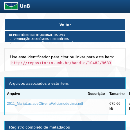
Skip
Voltar
navigation
REPOSITÓRIO INSTITUCIONAL DA UNB
PRODUÇÃO ACADÊMICA E CIENTÍFICA
TESES, DISSERTAÇÕES E PRODUTOS PÓS-DOUTORADO
Use este identificador para citar ou linkar para este item:
http://repositorio.unb.br/handle/10482/9683
Arquivos associados a este item:
Arquivo
Descrição
Tamanho
2011_MariaLuciadeOliveiraFelicianodeLima.pdf
675,66
kB
Registro completo de metadados