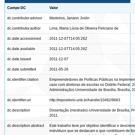
Campo DC
Valor
dc.contributor.advisor
Medeiros, Janann Joslin
dc.contributor.author
Lima, Maria Lúcia de Oliveira Feliciano de
dc.date.accessioned
2011-12-07T14:05:26Z
dc.date.available
2011-12-07T14:05:26Z
dc.date.issued
2011-12-07
dc.date.submitted
2011-05-26
dc.identifier.citation
Empreendedores de Políticas Públicas na Impleme
caso com diretoras de escolas no Distrito Federal. 
Administração)-Universidade de Brasília, Brasília, 2
dc.identifier.uri
http://repositorio.unb.br/handle/10482/9683
dc.description
Dissertação (mestrado)-Universidade de Brasília,
2011.
dc.description.abstract
Este trabalho teve por objetivo identificar e descrev
indivíduos que se destacam e que contribuem de fo