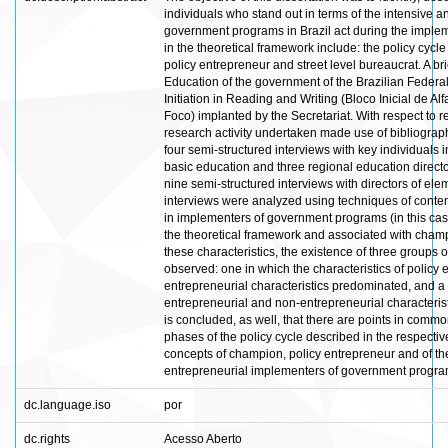
individuals who stand out in terms of the intensive a
government programs in Brazil act during the impleme
in the theoretical framework include: the policy cyc
policy entrepreneur and street level bureaucrat. A bri
Education of the government of the Brazilian Federal 
Initiation in Reading and Writing (Bloco Inicial de 
Foco) implanted by the Secretariat. With respect to 
research activity undertaken made use of bibliogra
four semi-structured interviews with key individuals in
basic education and three regional education directo
nine semi-structured interviews with directors of ele
interviews were analyzed using techniques of content 
in implementers of government programs (in this case,
the theoretical framework and associated with champ
these characteristics, the existence of three groups
observed: one in which the characteristics of polic
entrepreneurial characteristics predominated, and a t
entrepreneurial and non-entrepreneurial characterist
is concluded, as well, that there are points in com
phases of the policy cycle described in the respective
concepts of champion, policy entrepreneur and of the
entrepreneurial implementers of government progra
dc.language.iso
por
dc.rights
Acesso Aberto