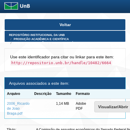
Skip
Voltar
navigation
REPOSITÓRIO INSTITUCIONAL DA UNB
PRODUÇÃO ACADÊMICA E CIENTÍFICA
TESES, DISSERTAÇÕES E PRODUTOS PÓS-DOUTORADO
Use este identificador para citar ou linkar para este item:
http://repositorio.unb.br/handle/10482/6664
Arquivos associados a este item:
Arquivo
Descrição
Tamanho
Formato
2006_Ricardo
1,14 MB
Adobe
Visualizar/Abrir
de Joao
PDF
Braga.pdf
Título:
A Comissão de assuntos econômicos do Senado Federal fren