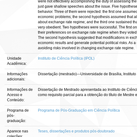
were not effectively accomplishing the duty of assessing the 
just gave shallow speeches about the issue. Five hypothese
behavior. Three of them were rejected: the first one assumed
economic problems; the second hypothesis assumed that al
about exchange rate regime; and the third one sustained t
very obedient. Two hypotheses were successful. The first
their preferences on exchange rate regime when they voted 
The second hypothesis suggested that modifications in exc
economic results and generate potential political risks. As 
avoiding risks involved in changing exchange rate regime.
Unidade
Instituto de Ciência Política (IPOL)
Acadêmica:
Informações
Dissertação (mestrado)—Universidade de Brasília, Instituto 
adicionais:
Informações de
Dissertação de Mestrado apresentada ao Instituto de Ciência
Acesso e
como requisito parcial para a obtenção do título de Mestre e
Conteúdo:
Programa de
Programa de Pós-Graduação em Ciência Política
pós-
graduação:
Aparece nas
Teses, dissertações e produtos pós-doutorado
coleções: