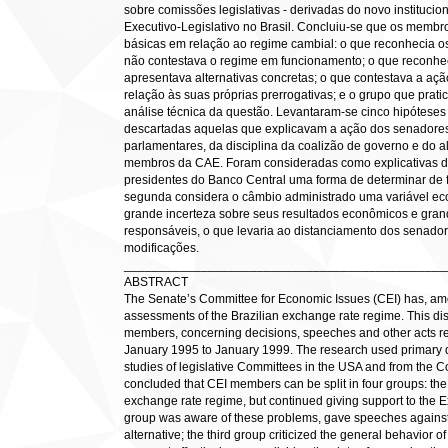
sobre comissões legislativas - derivadas do novo instituci
Executivo-Legislativo no Brasil. Concluiu-se que os memb
básicas em relação ao regime cambial: o que reconhecia 
não contestava o regime em funcionamento; o que reconhe
apresentava alternativas concretas; o que contestava a açã
relação às suas próprias prerrogativas; e o grupo que pratic
análise técnica da questão. Levantaram-se cinco hipóteses
descartadas aquelas que explicavam a ação dos senadores 
parlamentares, da disciplina da coalizão de governo e do a
membros da CAE. Foram consideradas como explicativas du
presidentes do Banco Central uma forma de determinar de fo
segunda considera o câmbio administrado uma variável eco
grande incerteza sobre seus resultados econômicos e grand
responsáveis, o que levaria ao distanciamento dos senado
modificações.
______________________________________________
ABSTRACT
The Senate’s Committee for Economic Issues (CEI) has, amon
assessments of the Brazilian exchange rate regime. This dis
members, concerning decisions, speeches and other acts re
January 1995 to January 1999. The research used primary d
studies of legislative Committees in the USA and from the Co
concluded that CEI members can be split in four groups: the
exchange rate regime, but continued giving support to the 
group was aware of these problems, gave speeches against i
alternative; the third group criticized the general behavior o