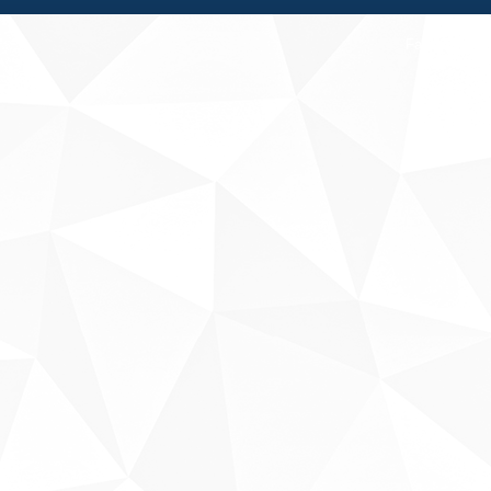
Fale conosco
Sobre