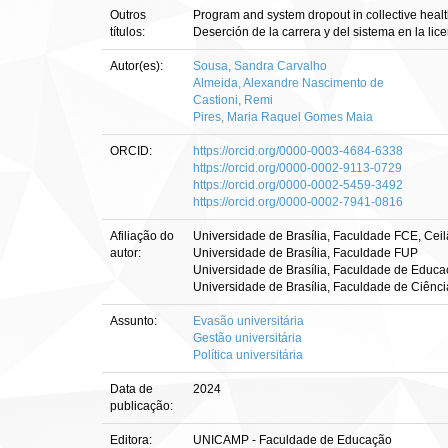
Outros
Program and system dropout in collective heal
títulos:
Deserción de la carrera y del sistema en la lic
Autor(es):
Sousa, Sandra Carvalho
Almeida, Alexandre Nascimento de
Castioni, Remi
Pires, Maria Raquel Gomes Maia
ORCID:
https://orcid.org/0000-0003-4684-6338
https://orcid.org/0000-0002-9113-0729
https://orcid.org/0000-0002-5459-3492
https://orcid.org/0000-0002-7941-0816
Afiliação do
Universidade de Brasília, Faculdade FCE, Cei
autor:
Universidade de Brasília, Faculdade FUP
Universidade de Brasília, Faculdade de Educ
Universidade de Brasília, Faculdade de Ciênc
Assunto:
Evasão universitária
Gestão universitária
Política universitária
Data de
2024
publicação:
Editora:
UNICAMP - Faculdade de Educação