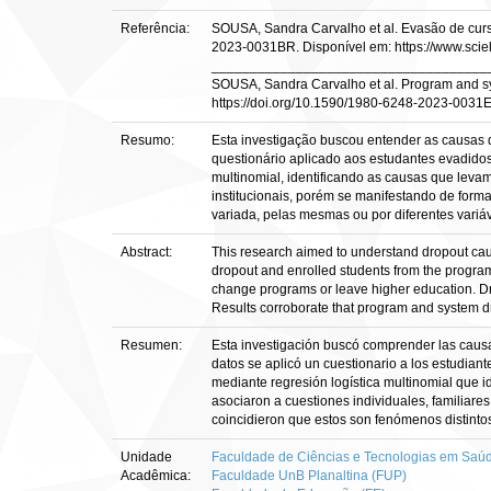
Referência:
SOUSA, Sandra Carvalho et al. Evasão de curs
2023-0031BR. Disponível em: https://www.scie
____________________________________
SOUSA, Sandra Carvalho et al. Program and sy
https://doi.org/10.1590/1980-6248-2023-0031E
Resumo:
Esta investigação buscou entender as causas d
questionário aplicado aos estudantes evadidos
multinomial, identificando as causas que leva
institucionais, porém se manifestando de form
variada, pelas mesmas ou por diferentes variáv
Abstract:
This research aimed to understand dropout cause
dropout and enrolled students from the program
change programs or leave higher education. Drop
Results corroborate that program and system dr
Resumen:
Esta investigación buscó comprender las causas
datos se aplicó un cuestionario a los estudia
mediante regresión logística multinomial que i
asociaron a cuestiones individuales, familiares
coincidieron que estos son fenómenos distintos
Unidade
Faculdade de Ciências e Tecnologias em Saú
Acadêmica:
Faculdade UnB Planaltina (FUP)