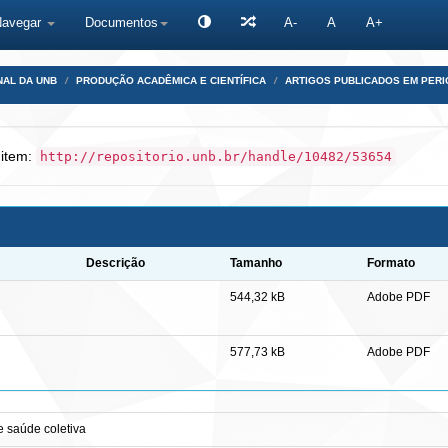
Navegar
Documentos
A-
A
A+
NAL DA UNB
PRODUÇÃO ACADÊMICA E CIENTÍFICA
ARTIGOS PUBLICADOS EM PERI
 item:
http://repositorio.unb.br/handle/10482/53654
Descrição
Tamanho
Formato
544,32 kB
Adobe PDF
577,73 kB
Adobe PDF
 saúde coletiva