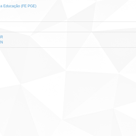
 da Educação (FE PGE)
BR
EN