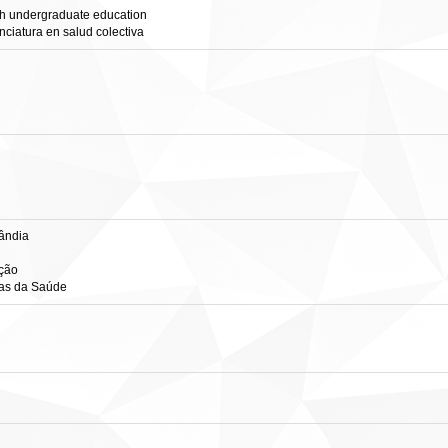
th undergraduate education
enciatura en salud colectiva
lândia
ação
ias da Saúde