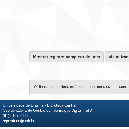
Mostrar registro completo do item
Visualizar
Os itens no repositório estão protegidos por copyright, com t
Universidade de Brasília - Biblioteca Central
Coordenadoria de Gestão da Informação Digital - GID
(61) 3107-2683
repositorio@unb.br