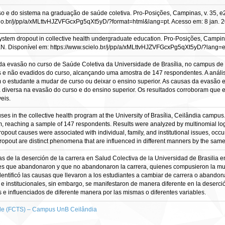
o e do sistema na graduação de saúde coletiva. Pro-Posições, Campinas, v. 35, e
lo.br/j/pp/a/xMLttvHJZVFGcxPg5qXt5yD/?format=html&lang=pt. Acesso em: 8 jan. 2
________________________________________________________________
stem dropout in collective health undergraduate education. Pro-Posições, Campin
N. Disponível em: https://www.scielo.br/j/pp/a/xMLttvHJZVFGcxPg5qXt5yD/?lang=e
a evasão no curso de Saúde Coletiva da Universidade de Brasília, no campus de C
 e não evadidos do curso, alcançando uma amostra de 147 respondentes. A análise
m o estudante a mudar de curso ou deixar o ensino superior. As causas da evasão e
a diversa na evasão do curso e do ensino superior. Os resultados corroboram que 
eis.
s in the collective health program at the University of Brasília, Ceilândia campus
, reaching a sample of 147 respondents. Results were analyzed by multinomial logist
out causes were associated with individual, family, and institutional issues, occu
opout are distinct phenomena that are influenced in different manners by the same o
 de la deserción de la carrera en Salud Colectiva de la Universidad de Brasilia en
ntes que abandonaron y que no abandonaron la carrera, quienes compusieron la mu
dentificó las causas que llevaron a los estudiantes a cambiar de carrera o abandon
 e institucionales, sin embargo, se manifestaron de manera diferente en la deserció
 e influenciados de diferente manera por las mismas o diferentes variables.
de (FCTS) – Campus UnB Ceilândia