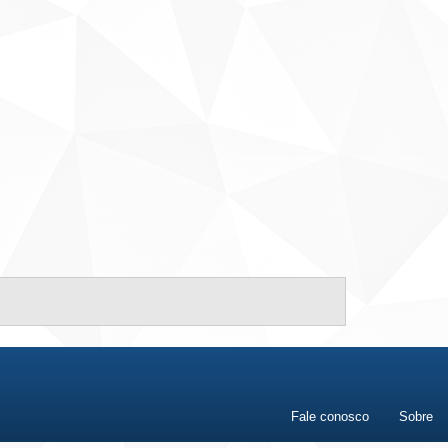
Fale conosco
Sobre