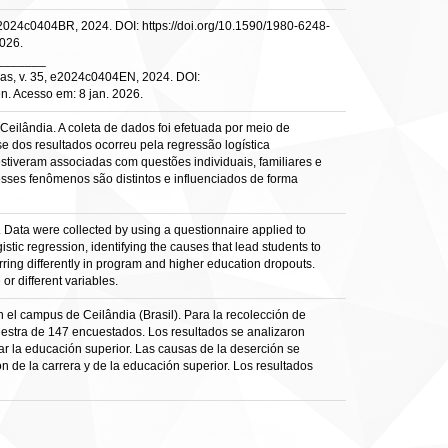
2024c0404BR, 2024. DOI: https://doi.org/10.1590/1980-6248-
026.
_______
as, v. 35, e2024c0404EN, 2024. DOI:
n. Acesso em: 8 jan. 2026.
eilândia. A coleta de dados foi efetuada por meio de
 dos resultados ocorreu pela regressão logística
stiveram associadas com questões individuais, familiares e
esses fenômenos são distintos e influenciados de forma
. Data were collected by using a questionnaire applied to
ic regression, identifying the causes that lead students to
rring differently in program and higher education dropouts.
r different variables.
 el campus de Ceilândia (Brasil). Para la recolección de
estra de 147 encuestados. Los resultados se analizaron
ar la educación superior. Las causas de la deserción se
n de la carrera y de la educación superior. Los resultados