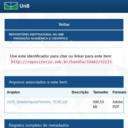
Skip
Voltar
navigation
REPOSITÓRIO INSTITUCIONAL DA UNB
PRODUÇÃO ACADÊMICA E CIENTÍFICA
TESES, DISSERTAÇÕES E PRODUTOS PÓS-DOUTORADO
Use este identificador para citar ou linkar para este item:
http://repositorio.unb.br/handle/10482/52215
Arquivos associados a este item:
Arquivo
Descrição
Tamanho
Formato
2025_NataliaAguiarFerreira_TESE.pdf
690,53
Adobe
kB
PDF
Registro completo de metadados