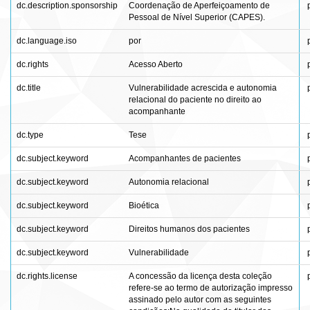
dc.description.sponsorship
Coordenação de Aperfeiçoamento de
Pessoal de Nível Superior (CAPES).
dc.language.iso
por
dc.rights
Acesso Aberto
dc.title
Vulnerabilidade acrescida e autonomia
relacional do paciente no direito ao
acompanhante
dc.type
Tese
dc.subject.keyword
Acompanhantes de pacientes
dc.subject.keyword
Autonomia relacional
dc.subject.keyword
Bioética
dc.subject.keyword
Direitos humanos dos pacientes
dc.subject.keyword
Vulnerabilidade
dc.rights.license
A concessão da licença desta coleção
refere-se ao termo de autorização impresso
assinado pelo autor com as seguintes