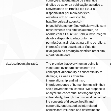
condições:Na qualidade de titular dos
direitos de autor da publicação, autorizo a
Universidade de Brasília e o IBICT a
disponibilizar por meio dos sites
www.bce.unb.br, www.ibict.br,
http://hercules.vtls.com/cgi-
bin/ndltd/chameleon?lng=pt&skin=ndltd sem
ressarcimento dos direitos autorais, de
acordo com a Lei nº 9610/98, o texto integral
da obra disponibilizada, conforme
permissões assinaladas, para fins de leitura,
impressão e/ou download, a título de
divulgação da produção científica brasileira,
a partir desta data.
dc.description.abstract1
The premise that every human being is
vulnerable by nature comes from the
concept of vulnerability as susceptibility to
damage, as well as from the
interrelationship and intrinsic
interdependence of human beings with their
socio-environmental context. We propose to
analyze the conceptual heterogeneity of
vulnerability, through the historical context of
the concepts of disease, health and
corporality, understood as interrelated
aspects that influence and determine the