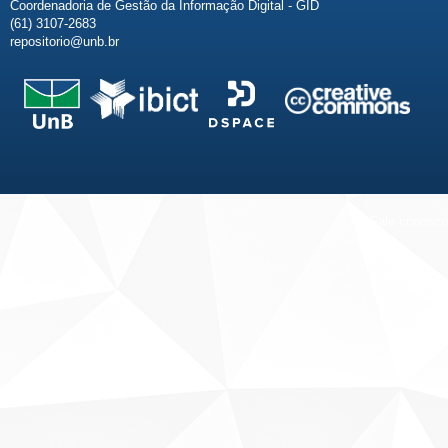
Coordenadoria de Gestão da Informação Digital - GID
(61) 3107-2683
repositorio@unb.br
Fale conosco
Sobre