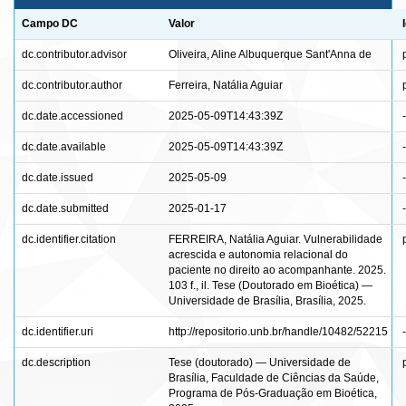
Campo DC
Valor
dc.contributor.advisor
Oliveira, Aline Albuquerque Sant'Anna de
dc.contributor.author
Ferreira, Natália Aguiar
dc.date.accessioned
2025-05-09T14:43:39Z
-
dc.date.available
2025-05-09T14:43:39Z
-
dc.date.issued
2025-05-09
-
dc.date.submitted
2025-01-17
-
dc.identifier.citation
FERREIRA, Natália Aguiar. Vulnerabilidade
acrescida e autonomia relacional do
paciente no direito ao acompanhante. 2025.
103 f., il. Tese (Doutorado em Bioética) —
Universidade de Brasília, Brasília, 2025.
dc.identifier.uri
http://repositorio.unb.br/handle/10482/52215
-
dc.description
Tese (doutorado) — Universidade de
Brasília, Faculdade de Ciências da Saúde,
Programa de Pós-Graduação em Bioética,