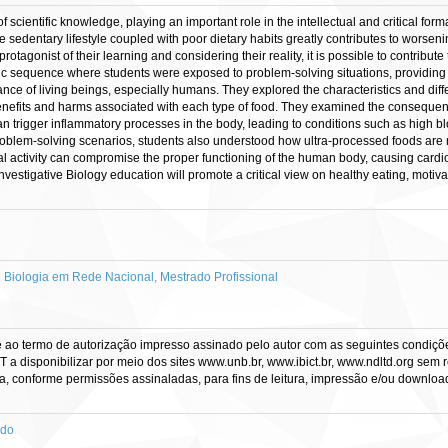
f scientific knowledge, playing an important role in the intellectual and critical form
sedentary lifestyle coupled with poor dietary habits greatly contributes to worseni
protagonist of their learning and considering their reality, it is possible to contribu
tic sequence where students were exposed to problem-solving situations, providing
nce of living beings, especially humans. They explored the characteristics and di
enefits and harms associated with each type of food. They examined the consequence
n trigger inflammatory processes in the body, leading to conditions such as high bl
 problem-solving scenarios, students also understood how ultra-processed foods ar
al activity can compromise the proper functioning of the human body, causing cardiov
nvestigative Biology education will promote a critical view on healthy eating, moti
iologia em Rede Nacional, Mestrado Profissional
e ao termo de autorização impresso assinado pelo autor com as seguintes condições
CT a disponibilizar por meio dos sites www.unb.br, www.ibict.br, www.ndltd.org sem 
a, conforme permissões assinaladas, para fins de leitura, impressão e/ou download, 
ado