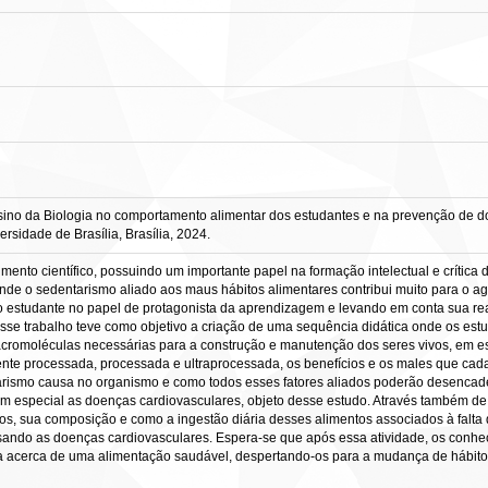
nsino da Biologia no comportamento alimentar dos estudantes e na prevenção de d
rsidade de Brasília, Brasília, 2024.
mento científico, possuindo um importante papel na formação intelectual e crítica
de o sedentarismo aliado aos maus hábitos alimentares contribui muito para o a
 o estudante no papel de protagonista da aprendizagem e levando em conta sua re
Esse trabalho teve como objetivo a criação de uma sequência didática onde os es
macromoléculas necessárias para a construção e manutenção dos seres vivos, em es
nte processada, processada e ultraprocessada, os benefícios e os males que cad
arismo causa no organismo e como todos esses fatores aliados poderão desencad
em especial as doenças cardiovasculares, objeto desse estudo. Através também 
os, sua composição e como a ingestão diária desses alimentos associados à falta 
do as doenças cardiovasculares. Espera-se que após essa atividade, os conheci
ca acerca de uma alimentação saudável, despertando-os para a mudança de hábit