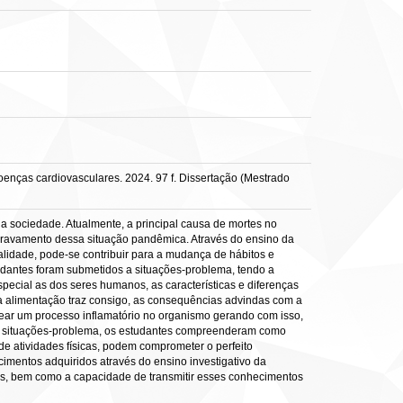
oenças cardiovasculares. 2024. 97 f. Dissertação (Mestrado
 da sociedade. Atualmente, a principal causa de mortes no
gravamento dessa situação pandêmica. Através do ensino da
alidade, pode-se contribuir para a mudança de hábitos e
tudantes foram submetidos a situações-problema, tendo a
pecial as dos seres humanos, as características e diferenças
a alimentação traz consigo, as consequências advindas com a
ear um processo inflamatório no organismo gerando com isso,
de situações-problema, os estudantes compreenderam como
de atividades físicas, podem comprometer o perfeito
mentos adquiridos através do ensino investigativo da
os, bem como a capacidade de transmitir esses conhecimentos