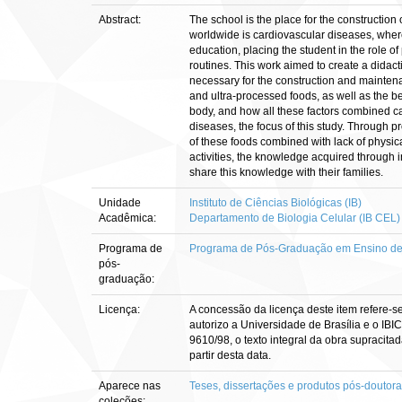
Abstract:
The school is the place for the construction o
worldwide is cardiovascular diseases, where 
education, placing the student in the role of 
routines. This work aimed to create a didac
necessary for the construction and maintena
and ultra-processed foods, as well as the b
body, and how all these factors combined ca
diseases, the focus of this study. Through
of these foods combined with lack of physic
activities, the knowledge acquired through i
share this knowledge with their families.
Unidade
Instituto de Ciências Biológicas (IB)
Acadêmica:
Departamento de Biologia Celular (IB CEL)
Programa de
Programa de Pós-Graduação em Ensino de B
pós-
graduação:
Licença:
A concessão da licença deste item refere-s
autorizo a Universidade de Brasília e o IBI
9610/98, o texto integral da obra supracitad
partir desta data.
Aparece nas
Teses, dissertações e produtos pós-doutor
coleções: