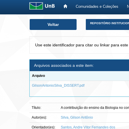
Comunidades e Coleções
Skip
REPOSITÓRIO INSTITUCIO
Voltar
navigation
Use este identificador para citar ou linkar para este
Arquivos associados a este item:
Arquivo
GilsonAntonioSilva_DISSERT.pdf
Título:
A contribuição do ensino da Biologia no c
Autor(es):
Silva, Gilson Antônio
Orientador(es):
Santos, Andre Vitor Fernandes dos