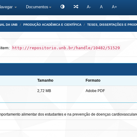
Navegar
Documentos
A-
A
A+
NAL DA UNB
PRODUÇÃO ACADÊMICA E CIENTÍFICA
TESES, DISSERTAÇÕES E PRO
 item:
http://repositorio.unb.br/handle/10482/51529
Tamanho
Formato
2,72 MB
Adobe PDF
omportamento alimentar dos estudantes e na prevenção de doenças cardiovascular