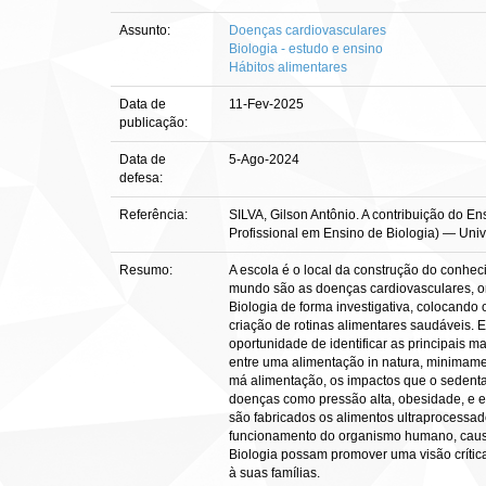
Assunto:
Doenças cardiovasculares
Biologia - estudo e ensino
Hábitos alimentares
Data de
11-Fev-2025
publicação:
Data de
5-Ago-2024
defesa:
Referência:
SILVA, Gilson Antônio. A contribuição do E
Profissional em Ensino de Biologia) — Unive
Resumo:
A escola é o local da construção do conheci
mundo são as doenças cardiovasculares, on
Biologia de forma investigativa, colocando
criação de rotinas alimentares saudáveis. 
oportunidade de identificar as principais 
entre uma alimentação in natura, minimame
má alimentação, os impactos que o sedent
doenças como pressão alta, obesidade, e 
são fabricados os alimentos ultraprocessad
funcionamento do organismo humano, causan
Biologia possam promover uma visão críti
à suas famílias.