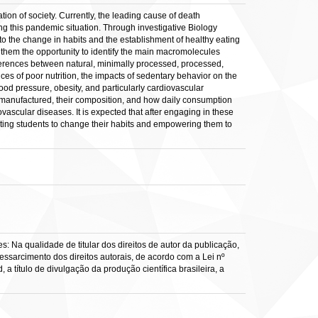
ation of society. Currently, the leading cause of death
ng this pandemic situation. Through investigative Biology
te to the change in habits and the establishment of healthy eating
 them the opportunity to identify the main macromolecules
fferences between natural, minimally processed, processed,
s of poor nutrition, the impacts of sedentary behavior on the
ood pressure, obesity, and particularly cardiovascular
e manufactured, their composition, and how daily consumption
ascular diseases. It is expected that after engaging in these
vating students to change their habits and empowering them to
: Na qualidade de titular dos direitos de autor da publicação,
ressarcimento dos direitos autorais, de acordo com a Lei nº
a título de divulgação da produção científica brasileira, a