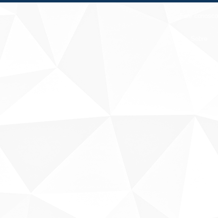
Fale conosco
Sobre