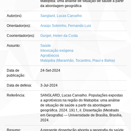
Matopiba: uma análise de situação de saúde a partir
da abordagem geográfica
Autor(es):
Sanglard, Lucas Carvalho
Orientador(es):
Araújo Sobrinho, Fernando Luiz
Coorientador(es):
Gurgel, Helen da Costa
Assunto:
Saúde
Intoxicação exógena
Agrotóxicos
Matopiba (Maranhão, Tocantins, Piauí e Bahia)
Data de
24-Set-2024
publicação:
Data de defesa:
3-Jul-2024
Referência:
SANGLARD, Lucas Carvalho. Populações expostas
a agrotóxicos na região do Matopiba: uma análise
de situação de saúde a partir da abordagem
geográfica. 2024. 191 f., il. Dissertação (Mestrado
em Geografia) — Universidade de Brasília, Brasília,
2024.
Resumo:
A presente dissertação aborda a geografia da saúde