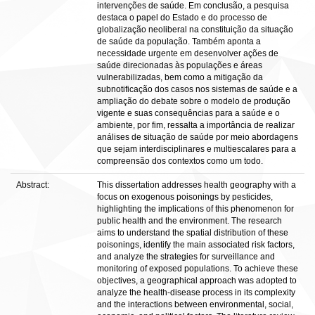
intervenções de saúde. Em conclusão, a pesquisa
destaca o papel do Estado e do processo de
globalização neoliberal na constituição da situação
de saúde da população. Também aponta a
necessidade urgente em desenvolver ações de
saúde direcionadas às populações e áreas
vulnerabilizadas, bem como a mitigação da
subnotificação dos casos nos sistemas de saúde e a
ampliação do debate sobre o modelo de produção
vigente e suas consequências para a saúde e o
ambiente, por fim, ressalta a importância de realizar
análises de situação de saúde por meio abordagens
que sejam interdisciplinares e multiescalares para a
compreensão dos contextos como um todo.
Abstract:
This dissertation addresses health geography with a
focus on exogenous poisonings by pesticides,
highlighting the implications of this phenomenon for
public health and the environment. The research
aims to understand the spatial distribution of these
poisonings, identify the main associated risk factors,
and analyze the strategies for surveillance and
monitoring of exposed populations. To achieve these
objectives, a geographical approach was adopted to
analyze the health-disease process in its complexity
and the interactions between environmental, social,