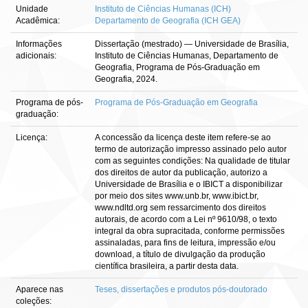
Unidade
Instituto de Ciências Humanas (ICH)
Acadêmica:
Departamento de Geografia (ICH GEA)
Informações
Dissertação (mestrado) — Universidade de Brasília,
adicionais:
Instituto de Ciências Humanas, Departamento de
Geografia, Programa de Pós-Graduação em
Geografia, 2024.
Programa de pós-
Programa de Pós-Graduação em Geografia
graduação:
Licença:
A concessão da licença deste item refere-se ao
termo de autorização impresso assinado pelo autor
com as seguintes condições: Na qualidade de titular
dos direitos de autor da publicação, autorizo a
Universidade de Brasília e o IBICT a disponibilizar
por meio dos sites www.unb.br, www.ibict.br,
www.ndltd.org sem ressarcimento dos direitos
autorais, de acordo com a Lei nº 9610/98, o texto
integral da obra supracitada, conforme permissões
assinaladas, para fins de leitura, impressão e/ou
download, a título de divulgação da produção
científica brasileira, a partir desta data.
Aparece nas
Teses, dissertações e produtos pós-doutorado
coleções: