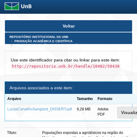
Skip
Voltar
navigation
REPOSITÓRIO INSTITUCIONAL DA UNB
PRODUÇÃO ACADÊMICA E CIENTÍFICA
TESES, DISSERTAÇÕES E PRODUTOS PÓS-DOUTORADO
Use este identificador para citar ou linkar para este item:
http://repositorio.unb.br/handle/10482/50430
Arquivos associados a este item:
Arquivo
Tamanho
Formato
LucasCarvalhoSanglard_DISSERT.pdf
9,28 MB
Adobe
Visualiz
PDF
Título:
Populações expostas a agrotóxicos na região do