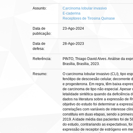
Assunto:
Carcinoma lobular invasivo
E-caderina
Receptores de Tirosina Quinase
Data de
23-Ago-2024
publicação:
Data de
28-Ago-2023
defesa:
Referência:
PINTO, Thiago David Alves. Análise da exp
Brasília, Brasília, 2023.
Resumo:
O carcinoma lobular invasivo (CLI), tipo
fenótipo de descoesão celular, decorrente
e progesterona. Em regra, têm baixa expre
de carcinoma de tipo não especial. Apesar
letalidade sintética quando da deficiência
dados na literatura sobre a expressão de 
objetivo do estudo foi determinar a expres
correlações com variáveis de interesse clí
constituiu em duas etapas, sendo a primeira
2019. A idade média das pacientes foi de 58
do estudo, contrariando as expectativas, f
expressão de receptor de estrógeno em meno