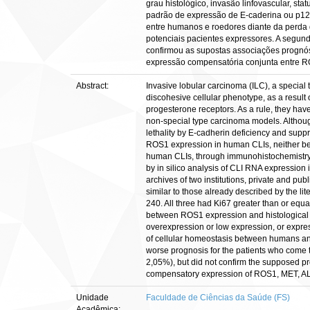
grau histológico, invasão linfovascular, s
padrão de expressão de E-caderina ou p12
entre humanos e roedores diante da perda d
potenciais pacientes expressores. A segund
confirmou as supostas associações prognós
expressão compensatória conjunta entre R
Abstract:
Invasive lobular carcinoma (ILC), a special
discohesive cellular phenotype, as a resul
progesterone receptors. As a rule, they ha
non-special type carcinoma models. Although 
lethality by E-cadherin deficiency and suppre
ROS1 expression in human CLIs, neither bet
human CLIs, through immunohistochemistry in a
by in silico analysis of CLI RNA expression 
archives of two institutions, private and pub
similar to those already described by the li
240. All three had Ki67 greater than or equ
between ROS1 expression and histological t
overexpression or low expression, or expres
of cellular homeostasis between humans and r
worse prognosis for the patients who come to
2,05%), but did not confirm the supposed pro
compensatory expression of ROS1, MET, ALK,
Unidade
Faculdade de Ciências da Saúde (FS)
Acadêmica: