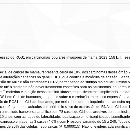
ressão do ROS1 em carcinomas lobulares invasores de mama. 2023. 158 f., il. T
 especial de câncer de mama, representa cerca de 10% dos carcinomas desse órgã
 de alterações genéticas no gene CDH1, que codifica a molécula de adesão E-cad
ssão de Ki67 e não expressam HER2, pertencendo ao subtipo molecular Luminal A
 de até o momento não haver tratamento específico para os carcinomas lobulares,
 de E-caderina e inibição dessa tirosina-kinase, respectivamente, implicando inibi
ROS1 em CLIs de humanos, tampouco sobre a correlação entre essa expressão e a p
são de ROS1 em CLIs de humanos, por meio de imuno-histoquímica em amostra repre
nico, reforçando os achados por análise in silico de expressão de RNA em CLIs em 
 um estudo transversal analítico com 78 casos de CLI, dos arquivos de duas institu
,9 anos, com achados de lateralidade, localização e multicentricidade semelhantes
oi expresso em apenas 3 casos (4,6%), com H-escore variando de 15 a 240. Todos 
s de 20% das células neoplásicas (P=0,000015). Não foi evidenciada significância