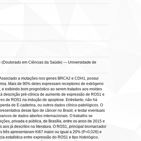
ese (Doutorado em Ciências da Saúde) — Universidade de
o. Associado a mutações nos genes BRCA2 e CDH1, possui
erina. Mais de 90% deles expressam receptores de estrógeno
, e exibindo bom prognóstico ao serem tratados aos moldes
 há descrição pré-clínica de aumento de expressão de ROS1 e
dores de ROS1 na indução de apoptose. Entretanto, não há
erda de E-caderina, ou outros dados clínico-patológicos. O
sentativa desse tipo de câncer no Brasil, e testar eventuais
bancos de dados abertos internacionais. O trabalho se
ições, privada e pública, de Brasília, entre os anos de 2015 e
 aos já descritos na literatura. O ROS1, principal biomarcador
os três apresentaram Ki67 maior ou igual a 20% (P=0,026) e
 estatística entre expressão do ROS1 e tipo histológico,