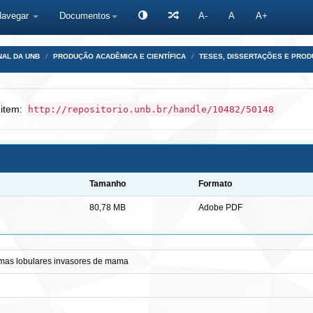
Navegar
Documentos
A-
A
A+
NAL DA UNB
PRODUÇÃO ACADÊMICA E CIENTÍFICA
TESES, DISSERTAÇÕES E PRO
 item:
http://repositorio.unb.br/handle/10482/50148
Tamanho
Formato
80,78 MB
Adobe PDF
mas lobulares invasores de mama