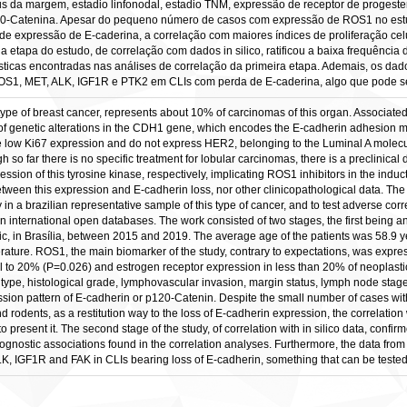
tatus da margem, estadio linfonodal, estadio TNM, expressão de receptor de proge
0-Catenina. Apesar do pequeno número de casos com expressão de ROS1 no estu
e expressão de E-caderina, a correlação com maiores índices de proliferação cel
a etapa do estudo, de correlação com dados in silico, ratificou a baixa frequênc
ticas encontradas nas análises de correlação da primeira etapa. Ademais, os dado
OS1, MET, ALK, IGF1R e PTK2 em CLIs com perda de E-caderina, algo que pode ser
 type of breast cancer, represents about 10% of carcinomas of this organ. Associa
t of genetic alterations in the CDH1 gene, which encodes the E-cadherin adhesion
ve low Ki67 expression and do not express HER2, belonging to the Luminal A molecu
so far there is no specific treatment for lobular carcinomas, there is a preclinica
ssion of this tyrosine kinase, respectively, implicating ROS1 inhibitors in the induct
ween this expression and E-cadherin loss, nor other clinicopathological data. The
 brazilian representative sample of this type of cancer, and to test adverse correlat
in international open databases. The work consisted of two stages, the first being an
lic, in Brasília, between 2015 and 2019. The average age of the patients was 58.9 year
terature. ROS1, the main biomarker of the study, contrary to expectations, was expr
al to 20% (P=0.026) and estrogen receptor expression in less than 20% of neoplastic
ype, histological grade, lymphovascular invasion, margin status, lymph node sta
sion pattern of E-cadherin or p120-Catenin. Despite the small number of cases with
odents, as a restitution way to the loss of E-cadherin expression, the correlation wi
 present it. The second stage of the study, of correlation with in silico data, conf
gnostic associations found in the correlation analyses. Furthermore, the data from 
 IGF1R and FAK in CLIs bearing loss of E-cadherin, something that can be tested i