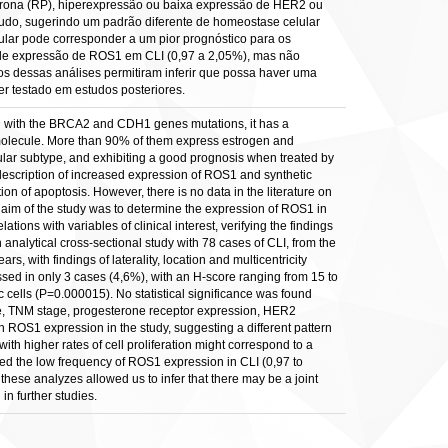
sterona (RP), hiperexpressão ou baixa expressão de HER2 ou
do, sugerindo um padrão diferente de homeostase celular
ular pode corresponder a um pior prognóstico para os
ia de expressão de ROS1 em CLI (0,97 a 2,05%), mas não
s dessas análises permitiram inferir que possa haver uma
 testado em estudos posteriores.
ted with the BRCA2 and CDH1 genes mutations, it has a
 molecule. More than 90% of them express estrogen and
lar subtype, and exhibiting a good prognosis when treated by
l description of increased expression of ROS1 and synthetic
ion of apoptosis. However, there is no data in the literature on
 aim of the study was to determine the expression of ROS1 in
ions with variables of clinical interest, verifying the findings
 analytical cross-sectional study with 78 cases of CLI, from the
s, with findings of laterality, location and multicentricity
essed in only 3 cases (4,6%), with an H-score ranging from 15 to
 cells (P=0.000015). No statistical significance was found
ge, TNM stage, progesterone receptor expression, HER2
 ROS1 expression in the study, suggesting a different pattern
th higher rates of cell proliferation might correspond to a
irmed the low frequency of ROS1 expression in CLI (0,97 to
these analyzes allowed us to infer that there may be a joint
n further studies.