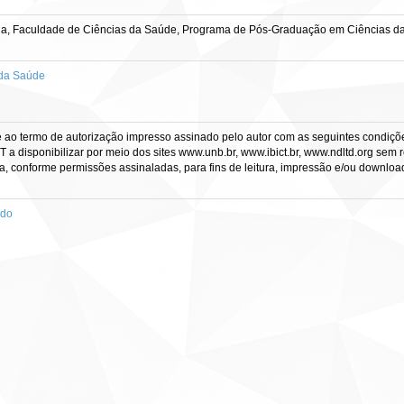
lia, Faculdade de Ciências da Saúde, Programa de Pós-Graduação em Ciências d
 da Saúde
e ao termo de autorização impresso assinado pelo autor com as seguintes condições
CT a disponibilizar por meio dos sites www.unb.br, www.ibict.br, www.ndltd.org sem 
a, conforme permissões assinaladas, para fins de leitura, impressão e/ou download, 
ado