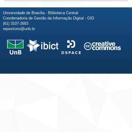
Universidade de Brasília - Biblioteca Central
Coordenadoria de Gestão da Informação Digital - GID
(61) 3107-2683
repositorio@unb.br
Fale conosco
Sobre