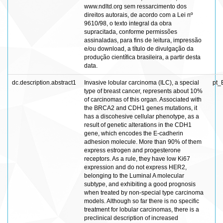
www.ndltd.org sem ressarcimento dos
direitos autorais, de acordo com a Lei nº
9610/98, o texto integral da obra
supracitada, conforme permissões
assinaladas, para fins de leitura, impressão
e/ou download, a título de divulgação da
produção científica brasileira, a partir desta
data.
dc.description.abstract1
Invasive lobular carcinoma (ILC), a special
pt_
type of breast cancer, represents about 10%
of carcinomas of this organ. Associated with
the BRCA2 and CDH1 genes mutations, it
has a discohesive cellular phenotype, as a
result of genetic alterations in the CDH1
gene, which encodes the E-cadherin
adhesion molecule. More than 90% of them
express estrogen and progesterone
receptors. As a rule, they have low Ki67
expression and do not express HER2,
belonging to the Luminal A molecular
subtype, and exhibiting a good prognosis
when treated by non-special type carcinoma
models. Although so far there is no specific
treatment for lobular carcinomas, there is a
preclinical description of increased