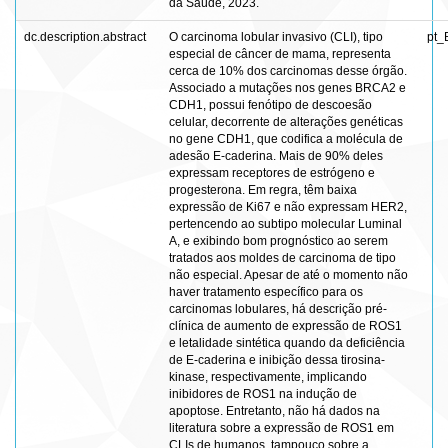
da Saúde, 2023.
dc.description.abstract
O carcinoma lobular invasivo (CLI), tipo
pt_
especial de câncer de mama, representa
cerca de 10% dos carcinomas desse órgão.
Associado a mutações nos genes BRCA2 e
CDH1, possui fenótipo de descoesão
celular, decorrente de alterações genéticas
no gene CDH1, que codifica a molécula de
adesão E-caderina. Mais de 90% deles
expressam receptores de estrógeno e
progesterona. Em regra, têm baixa
expressão de Ki67 e não expressam HER2,
pertencendo ao subtipo molecular Luminal
A, e exibindo bom prognóstico ao serem
tratados aos moldes de carcinoma de tipo
não especial. Apesar de até o momento não
haver tratamento específico para os
carcinomas lobulares, há descrição pré-
clínica de aumento de expressão de ROS1
e letalidade sintética quando da deficiência
de E-caderina e inibição dessa tirosina-
kinase, respectivamente, implicando
inibidores de ROS1 na indução de
apoptose. Entretanto, não há dados na
literatura sobre a expressão de ROS1 em
CLIs de humanos, tampouco sobre a