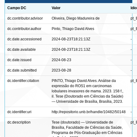
Campo DC
Valor
Idi
dc.contributor.advisor
Oliveira, Diego Madureira de
pt_
dc.contributor.author
Pinto, Thiago David Alves
pt_
dc.date.accessioned
2024-08-23T18:21:13Z
-
dc.date.available
2024-08-23T18:21:13Z
-
dc.date.issued
2024-08-23
-
dc.date.submitted
2023-08-28
-
dc.identifier.citation
PINTO, Thiago David Alves. Análise da
pt_
expressão do ROS1 em carcinomas
lobulares invasores de mama. 2023. 158 f.,
il. Tese (Doutorado em Ciências da Saúde)
— Universidade de Brasília, Brasília, 2023.
dc.identifier.uri
http://repositorio.unb.br/handle/10482/50148
-
dc.description
Tese (doutorado) — Universidade de
pt_
Brasília, Faculdade de Ciências da Saúde,
Programa de Pós-Graduação em Ciências