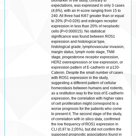
biomarker of the study, contrary to
expectations, was expressed in only 3 cases
(4,6%), with an H-score ranging from 15 to
240. All three had Ki67 greater than or equal
to 20% (P=0.026) and estrogen receptor
expression in less than 20% of neoplastic
cells (P=0.000015). No statistical
significance was found between ROS1
expression and histological type,
histological grade, lymphovascular invasion,
margin status, lymph node stage, TNM
stage, progesterone receptor expression,
HER2 overexpression or low expression, or
expression pattern of E-cadherin or p120-
Catenin. Despite the small number of cases
with ROS1 expression in the study,
suggesting a different pattern of cellular
homeostasis between humans and rodents,
as a restitution way to the loss of E-cadherin
expression, the correlation with higher rates
of cell proliferation might correspond to a
worse prognosis for the patients who come
to present it. The second stage of the study,
of correlation with in silico data, confirmed
the low frequency of ROS1 expression in
CLI (0,97 to 2,05%), but did not confirm the
supposed prognostic associations found in