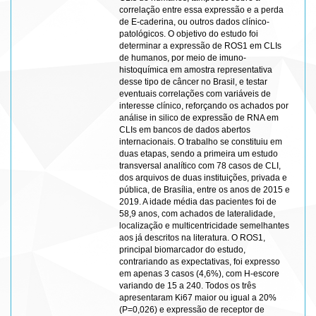
correlação entre essa expressão e a perda
de E-caderina, ou outros dados clínico-
patológicos. O objetivo do estudo foi
determinar a expressão de ROS1 em CLIs
de humanos, por meio de imuno-
histoquímica em amostra representativa
desse tipo de câncer no Brasil, e testar
eventuais correlações com variáveis de
interesse clínico, reforçando os achados por
análise in silico de expressão de RNA em
CLIs em bancos de dados abertos
internacionais. O trabalho se constituiu em
duas etapas, sendo a primeira um estudo
transversal analítico com 78 casos de CLI,
dos arquivos de duas instituições, privada e
pública, de Brasília, entre os anos de 2015 e
2019. A idade média das pacientes foi de
58,9 anos, com achados de lateralidade,
localização e multicentricidade semelhantes
aos já descritos na literatura. O ROS1,
principal biomarcador do estudo,
contrariando as expectativas, foi expresso
em apenas 3 casos (4,6%), com H-escore
variando de 15 a 240. Todos os três
apresentaram Ki67 maior ou igual a 20%
(P=0,026) e expressão de receptor de