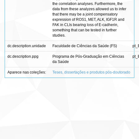
the correlation analyses. Furthermore, the
data from these analyzes allowed us to infer
that there may be a joint compensatory
expression of ROS1, MET, ALK, IGF1R and
FAK in CLIs bearing loss of E-cadherin,
something that can be tested in further
studies.
dc.description.unidade
Faculdade de Ciências da Saúde (FS)
pt_
dc.description.ppg
Programa de Pós-Graduação em Ciências
pt_
da Saúde
Aparece nas coleções:
Teses, dissertações e produtos pós-doutorado