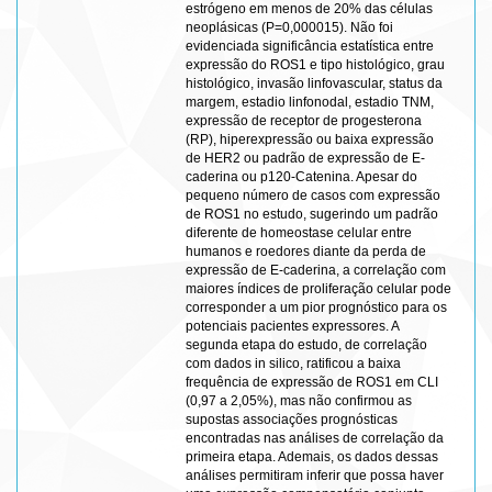
estrógeno em menos de 20% das células
neoplásicas (P=0,000015). Não foi
evidenciada significância estatística entre
expressão do ROS1 e tipo histológico, grau
histológico, invasão linfovascular, status da
margem, estadio linfonodal, estadio TNM,
expressão de receptor de progesterona
(RP), hiperexpressão ou baixa expressão
de HER2 ou padrão de expressão de E-
caderina ou p120-Catenina. Apesar do
pequeno número de casos com expressão
de ROS1 no estudo, sugerindo um padrão
diferente de homeostase celular entre
humanos e roedores diante da perda de
expressão de E-caderina, a correlação com
maiores índices de proliferação celular pode
corresponder a um pior prognóstico para os
potenciais pacientes expressores. A
segunda etapa do estudo, de correlação
com dados in silico, ratificou a baixa
frequência de expressão de ROS1 em CLI
(0,97 a 2,05%), mas não confirmou as
supostas associações prognósticas
encontradas nas análises de correlação da
primeira etapa. Ademais, os dados dessas
análises permitiram inferir que possa haver