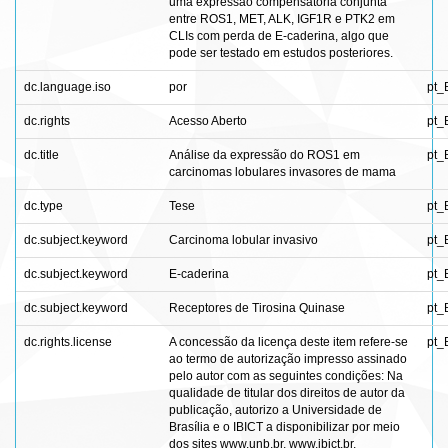
uma expressão compensatória conjunta
entre ROS1, MET, ALK, IGF1R e PTK2 em
CLIs com perda de E-caderina, algo que
pode ser testado em estudos posteriores.
dc.language.iso
por
pt_
dc.rights
Acesso Aberto
pt_
dc.title
Análise da expressão do ROS1 em
pt_
carcinomas lobulares invasores de mama
dc.type
Tese
pt_
dc.subject.keyword
Carcinoma lobular invasivo
pt_
dc.subject.keyword
E-caderina
pt_
dc.subject.keyword
Receptores de Tirosina Quinase
pt_
dc.rights.license
A concessão da licença deste item refere-se
pt_
ao termo de autorização impresso assinado
pelo autor com as seguintes condições: Na
qualidade de titular dos direitos de autor da
publicação, autorizo a Universidade de
Brasília e o IBICT a disponibilizar por meio
dos sites www.unb.br, www.ibict.br,