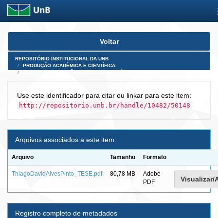
Skip
Voltar
navigation
REPOSITÓRIO INSTITUCIONAL DA UNB
PRODUÇÃO ACADÊMICA E CIENTÍFICA
TESES, DISSERTAÇÕES E PRODUTOS PÓS-DOUTORADO
Use este identificador para citar ou linkar para este item:
http://repositorio.unb.br/handle/10482/50148
Arquivos associados a este item:
Arquivo
Tamanho
Formato
ThiagoDavidAlvesPinto_TESE.pdf
80,78 MB
Adobe
Visualizar/
PDF
Registro completo de metadados