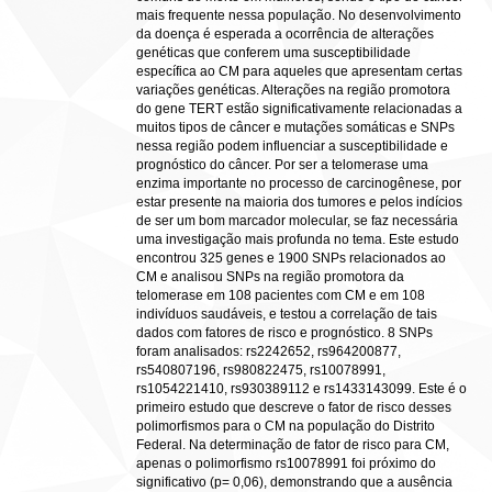
mais frequente nessa população. No desenvolvimento
da doença é esperada a ocorrência de alterações
genéticas que conferem uma susceptibilidade
específica ao CM para aqueles que apresentam certas
variações genéticas. Alterações na região promotora
do gene TERT estão significativamente relacionadas a
muitos tipos de câncer e mutações somáticas e SNPs
nessa região podem influenciar a susceptibilidade e
prognóstico do câncer. Por ser a telomerase uma
enzima importante no processo de carcinogênese, por
estar presente na maioria dos tumores e pelos indícios
de ser um bom marcador molecular, se faz necessária
uma investigação mais profunda no tema. Este estudo
encontrou 325 genes e 1900 SNPs relacionados ao
CM e analisou SNPs na região promotora da
telomerase em 108 pacientes com CM e em 108
indivíduos saudáveis, e testou a correlação de tais
dados com fatores de risco e prognóstico. 8 SNPs
foram analisados: rs2242652, rs964200877,
rs540807196, rs980822475, rs10078991,
rs1054221410, rs930389112 e rs1433143099. Este é o
primeiro estudo que descreve o fator de risco desses
polimorfismos para o CM na população do Distrito
Federal. Na determinação de fator de risco para CM,
apenas o polimorfismo rs10078991 foi próximo do
significativo (p= 0,06), demonstrando que a ausência