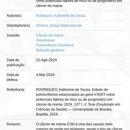
como potenciais fatores de risco ou de prognóstico em
câncer de mama
Autor(es):
Rodrigues, Katherine de Souza
Orientador(es):
Oliveira, Diego Madureira de
Assunto:
Câncer de mama
Telomerase
Polimorfismo (Genética)
Mutação genética
Data de
22-Ago-2024
publicação:
Data de
4-Mar-2024
defesa:
Referência:
RODRIGUES, Katherine de Souza. Estudo de
polimorfismos relacionados ao gene hTERT como
potenciais fatores de risco ou de prognóstico em
câncer de mama. 2024. 107 f., il. Tese (Doutorado em
Ciências da Saúde) — Universidade de Brasília,
Brasília, 2024.
Resumo:
O câncer de mama (CM) é uma das causas mais
comuns de morte em mulheres, sendo o tipo de câncer