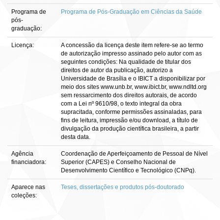
Programa de
Programa de Pós-Graduação em Ciências da Saúde
pós-
graduação:
Licença:
A concessão da licença deste item refere-se ao termo
de autorização impresso assinado pelo autor com as
seguintes condições: Na qualidade de titular dos
direitos de autor da publicação, autorizo a
Universidade de Brasília e o IBICT a disponibilizar por
meio dos sites www.unb.br, www.ibict.br, www.ndltd.org
sem ressarcimento dos direitos autorais, de acordo
com a Lei nº 9610/98, o texto integral da obra
supracitada, conforme permissões assinaladas, para
fins de leitura, impressão e/ou download, a título de
divulgação da produção científica brasileira, a partir
desta data.
Agência
Coordenação de Aperfeiçoamento de Pessoal de Nível
financiadora:
Superior (CAPES) e Conselho Nacional de
Desenvolvimento Científico e Tecnológico (CNPq).
Aparece nas
Teses, dissertações e produtos pós-doutorado
coleções: