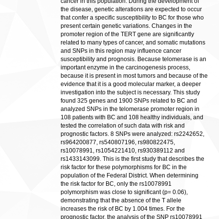
cancer in this population. During the development of
the disease, genetic alterations are expected to occur
that confer a specific susceptibility to BC for those who
present certain genetic variations. Changes in the
promoter region of the TERT gene are significantly
related to many types of cancer, and somatic mutations
and SNPs in this region may influence cancer
susceptibility and prognosis. Because telomerase is an
important enzyme in the carcinogenesis process,
because it is present in most tumors and because of the
evidence that it is a good molecular marker, a deeper
investigation into the subject is necessary. This study
found 325 genes and 1900 SNPs related to BC and
analyzed SNPs in the telomerase promoter region in
108 patients with BC and 108 healthy individuals, and
tested the correlation of such data with risk and
prognostic factors. 8 SNPs were analyzed: rs2242652,
rs964200877, rs540807196, rs980822475,
rs10078991, rs1054221410, rs930389112 and
rs1433143099. This is the first study that describes the
risk factor for these polymorphisms for BC in the
population of the Federal District. When determining
the risk factor for BC, only the rs10078991
polymorphism was close to significant (p= 0.06),
demonstrating that the absence of the T allele
increases the risk of BC by 1.004 times. For the
prognostic factor, the analysis of the SNP rs10078991