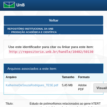
Skip
Voltar
navigation
REPOSITÓRIO INSTITUCIONAL DA UNB
PRODUÇÃO ACADÊMICA E CIENTÍFICA
TESES, DISSERTAÇÕES E PRODUTOS PÓS-DOUTORADO
Use este identificador para citar ou linkar para este item:
http://repositorio.unb.br/handle/10482/50130
Arquivos associados a este item:
Arquivo
Tamanho
Formato
KatherineDeSouzaRodrigues_TESE.pdf
5,45 MB
Adobe
Visual
PDF
Título:
Estudo de polimorfismos relacionados ao gene hTERT