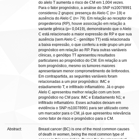
do alelo T aumenta o risco de CM em 1,004 vezes.
Para o fator prognóstico, a análise do SNP rs10078991
considerou 2 grupos: presença do Alelo C (n= 19) e
ausência do Alelo C (n= 79). Em relação ao receptor de
progesterona (RP), houve associação em relação a
variante gênica (p= 0,0419), demonstrando que o Alelo
C está relacionado a maior expressão de RP e que sua
ausência (sem Alelo C - genótipo TT) está relacionada
a baixa expressão, o que conferiu a este grupo um pior
prognóstico em relação ao RP. Para outras variáveis
clínicas, o genótipo TT apresentou resultados
particulares ao prognóstico do CM. Em relação a um
bom prognóstico, mesmo os tumores maiores
apresentaram menor comprometimento de linfonodos.
Em contrapartida, as seguintes variáveis foram
relacionadas a um pior prognóstico: IMC e
estadiamento T; e infiltrado inflamatório. Já o grupo
Alelo C apresentou melhor relação com um bom
prognóstico no CM para: IMC e Estadiamento N1; e
infiltrado inflamatório. Esses achados deixam em
evidência o SNP rs10078991 para ser utilizado como
um marcador para o CM, já que apresentou relevância
como fator de risco e prognóstico para o CM.
Abstract:
Breast cancer (BC) is one of the most common causes
of death in women, being the most common type of