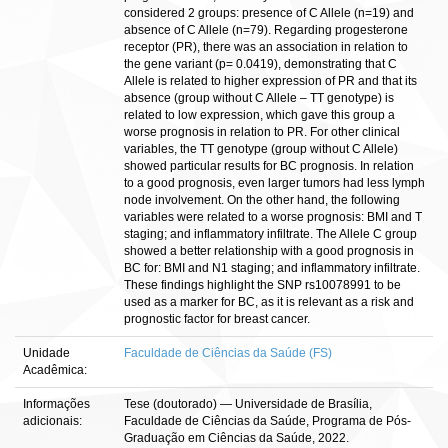
considered 2 groups: presence of C Allele (n=19) and
absence of C Allele (n=79). Regarding progesterone
receptor (PR), there was an association in relation to
the gene variant (p= 0.0419), demonstrating that C
Allele is related to higher expression of PR and that its
absence (group without C Allele – TT genotype) is
related to low expression, which gave this group a
worse prognosis in relation to PR. For other clinical
variables, the TT genotype (group without C Allele)
showed particular results for BC prognosis. In relation
to a good prognosis, even larger tumors had less lymph
node involvement. On the other hand, the following
variables were related to a worse prognosis: BMI and T
staging; and inflammatory infiltrate. The Allele C group
showed a better relationship with a good prognosis in
BC for: BMI and N1 staging; and inflammatory infiltrate.
These findings highlight the SNP rs10078991 to be
used as a marker for BC, as it is relevant as a risk and
prognostic factor for breast cancer.
Unidade
Faculdade de Ciências da Saúde (FS)
Acadêmica:
Informações
Tese (doutorado) — Universidade de Brasília,
adicionais:
Faculdade de Ciências da Saúde, Programa de Pós-
Graduação em Ciências da Saúde, 2022.