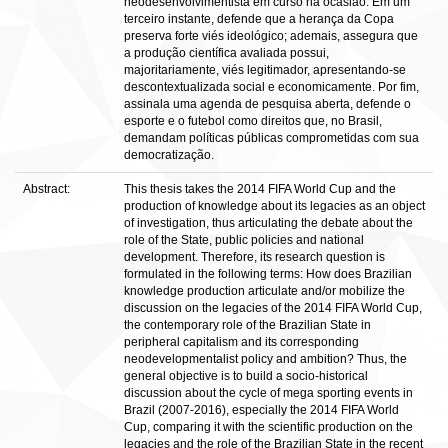
neodesenvolvimentista em curso na ocasião. Em um
terceiro instante, defende que a herança da Copa
preserva forte viés ideológico; ademais, assegura que
a produção científica avaliada possui,
majoritariamente, viés legitimador, apresentando-se
descontextualizada social e economicamente. Por fim,
assinala uma agenda de pesquisa aberta, defende o
esporte e o futebol como direitos que, no Brasil,
demandam políticas públicas comprometidas com sua
democratização.
Abstract:
This thesis takes the 2014 FIFA World Cup and the
production of knowledge about its legacies as an object
of investigation, thus articulating the debate about the
role of the State, public policies and national
development. Therefore, its research question is
formulated in the following terms: How does Brazilian
knowledge production articulate and/or mobilize the
discussion on the legacies of the 2014 FIFA World Cup,
the contemporary role of the Brazilian State in
peripheral capitalism and its corresponding
neodevelopmentalist policy and ambition? Thus, the
general objective is to build a socio-historical
discussion about the cycle of mega sporting events in
Brazil (2007-2016), especially the 2014 FIFA World
Cup, comparing it with the scientific production on the
legacies and the role of the Brazilian State in the recent