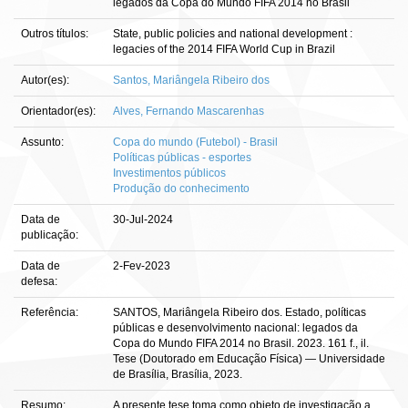
legados da Copa do Mundo FIFA 2014 no Brasil
Outros títulos:
State, public policies and national development :
legacies of the 2014 FIFA World Cup in Brazil
Autor(es):
Santos, Mariângela Ribeiro dos
Orientador(es):
Alves, Fernando Mascarenhas
Assunto:
Copa do mundo (Futebol) - Brasil
Políticas públicas - esportes
Investimentos públicos
Produção do conhecimento
Data de
30-Jul-2024
publicação:
Data de
2-Fev-2023
defesa:
Referência:
SANTOS, Mariângela Ribeiro dos. Estado, políticas
públicas e desenvolvimento nacional: legados da
Copa do Mundo FIFA 2014 no Brasil. 2023. 161 f., il.
Tese (Doutorado em Educação Física) — Universidade
de Brasília, Brasília, 2023.
Resumo:
A presente tese toma como objeto de investigação a