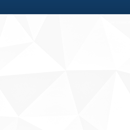
Fale conosco
Sobre