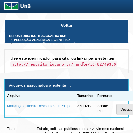
Skip
Voltar
navigation
REPOSITÓRIO INSTITUCIONAL DA UNB
PRODUÇÃO ACADÊMICA E CIENTÍFICA
TESES, DISSERTAÇÕES E PRODUTOS PÓS-DOUTORADO
Use este identificador para citar ou linkar para este item:
http://repositorio.unb.br/handle/10482/49350
Arquivos associados a este item:
Arquivo
Tamanho
Formato
MariangelaRibeiroDosSantos_TESE.pdf
2,91 MB
Adobe
Visual
PDF
Título:
Estado, políticas públicas e desenvolvimento nacional :