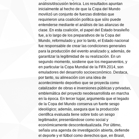
análisis/discusión teórica. Los resultados apuntan
inicialmente al hecho de que la Copa del Mundo
movilizó un conjunto de fuerzas distintas que
requirieron una coalición política que sólo puede
entenderse mediante el análisis de las alianzas de
clase. En esta coalición, el papel del Estado brasileño
fue, a lo largo de los preparativos de la Copa del
Mundo, reformulado y, por lo tanto, el Estado nacional
fue responsable de crear las condiciones generales
para la producción del evento analizado y, además, de
garantizar la legitimidad de su realización. En un
segundo momento, sostiene que los megaeventos, y
en particular la Copa Mundial de la FIFA 2014, son
emuladores del desarrollo socioeconómico. Destaca,
por tanto, su alineación con una idea de
acontecimiento deportivo que se proyecta como
catalizador de obras e inversiones públicas y privadas,
emblemática del proyecto neodesarrollista en marcha
en la época. En tercer lugar, argumenta que el legado
de la Copa del Mundo conserva un fuerte sesgo
ideológico; además, asegura que la producción
científica evaluada tiene sobre todo un sesgo
legitimador, presentándose como social y
económicamente descontextualizada. Por último,
señala una agenda de investigación abierta, defiende
el deporte y el fútbol como derechos que, en Brasil,