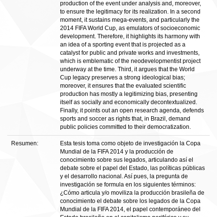
production of the event under analysis and, moreover,
to ensure the legitimacy for its realization. In a second
moment, it sustains mega-events, and particularly the
2014 FIFA World Cup, as emulators of socioeconomic
development. Therefore, it highlights its harmony with
an idea of a sporting event that is projected as a
catalyst for public and private works and investments,
which is emblematic of the neodevelopmentist project
underway at the time. Third, it argues that the World
Cup legacy preserves a strong ideological bias;
moreover, it ensures that the evaluated scientific
production has mostly a legitimizing bias, presenting
itself as socially and economically decontextualized.
Finally, it points out an open research agenda, defends
sports and soccer as rights that, in Brazil, demand
public policies committed to their democratization.
Resumen:
Esta tesis toma como objeto de investigación la Copa
Mundial de la FIFA 2014 y la producción de
conocimiento sobre sus legados, articulando así el
debate sobre el papel del Estado, las políticas públicas
y el desarrollo nacional. Así pues, la pregunta de
investigación se formula en los siguientes términos:
¿Cómo articula y/o moviliza la producción brasileña de
conocimiento el debate sobre los legados de la Copa
Mundial de la FIFA 2014, el papel contemporáneo del