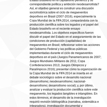
Estado brasileño en el capitalismo periférico y su
correspondiente política y ambición neodesarrollista?
Así, el objetivo general es construir una discusión
sociohistórica sobre el ciclo de megaeventos
deportivos en Brasil (2007-2016), especialmente la
Copa Mundial de la FIFA 2014, comparándola con la
producción científica sobre los legados y el papel del
Estado brasileño en el reciente ensayo
neodesarrollista. Los objetivos específicos fueron
discutir el papel del Estado en el aseguramiento de las
condiciones de producción (capitalistas) de
megaeventos en Brasil; reflexionar sobre las acciones
del Gobierno Federal y las políticas públicas
implementadas durante el ciclo de megaeventos
deportivos en el país (Juegos Panamericanos de 2007;
Juegos Mundiales Militares de 2011; Copa
Confederaciones 2013; Juegos Olímpicos y
Paralímpicos 2016); presentar cómo la organización de
la Copa Mundial de la FIFA 2014 se inserta en el
debate sociológico sobre el desarrollo nacional
(desarrollismo; neodesarrollismo; nacional-
desarrollismo; desarrollismo social); y, por último,
analizar y evaluar la producción científica sobre este
megaevento, los legados tangibles e intangibles. En
estos términos, el desarrollo de la investigación
requirió revisión bibliográfica (narrativa, sistemática e
integradora), investigación documental y