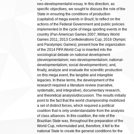
neo-developmentalist essay. In this direction, as
specific objectives, we sought to discuss the role of the
State in ensuring the conditions of production
(capitalist) of mega events in Brazil; to reflect on the
actions of the Federal Government and public policies
implemented in the cycle of mega sporting events in the
country (Pan American Games 2007; Military World
Games 2011; 2013 Confederations Cup; 2016 Olympic
and Paralympic Games); present how the organization
of the 2014 FIFA World Cup is inserted into the
sociological debate on national development
(developmentalism; neo-developmentalism; national-
developmentalism; social developmentism); and,
finally, analyze and evaluate the scientific production
on this mega event, the tangible and intangible
legacies. In these terms, the development of the
research required a literature review (narrative,
systematic, and integrative), documentary research,
and theoretical analysis/discussion. The results initially
point to the fact that the world championship mobilized
a set of distinct forces, which required a political
coalition that is only understandable from the analysis
of class alliances. In this coalition, the role of the
Brazilian State was, throughout the preparation of the
World Cup, reformulated and, therefore, it fell to the
national State to create the general conditions for the